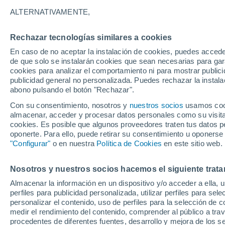
18°
ALTERNATIVAMENTE,
Rechazar tecnologías similares a cookies
Norte
En caso de no aceptar la instalación de cookies, puedes accede
Sensación de 18°
12
-
21 km
de que solo se instalarán cookies que sean necesarias para garan
cookies para analizar el comportamiento ni para mostrar publici
publicidad general no personalizada. Puedes rechazar la instala
abono pulsando el botón "Rechazar".
Última hora
Aguanieve, heladas de hasta -3 °C y chubasc
Con su consentimiento, nosotros y
nuestros socios
usamos cooki
marcarán el fin de semana en la RM
almacenar, acceder y procesar datos personales como su visita e
cookies. Es posible que algunos proveedores traten tus datos pe
Tiempo 1 - 7 días
Actualidad
Mapa de nubosidad
oponerte. Para ello, puede retirar su consentimiento u oponerse
"Configurar"
o en nuestra
Política de Cookies
en este sitio web.
Nosotros y nuestros socios hacemos el siguiente trata
Mañana
Domingo
Hoy
Almacenar la información en un dispositivo y/o acceder a ella, 
8 Ago
9 Ago
7 Ago
perfiles para publicidad personalizada, utilizar perfiles para sele
personalizar el contenido, uso de perfiles para la selección de c
medir el rendimiento del contenido, comprender al público a tra
procedentes de diferentes fuentes, desarrollo y mejora de los se