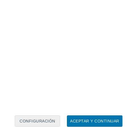
Calendario lunar
Lun
Mar
Mié
Jue
Vie
Sáb
Dom
7
8
9
10
11
12
13
14
15
16
17
18
19
20
CONFIGURACIÓN
ACEPTAR Y CONTINUAR