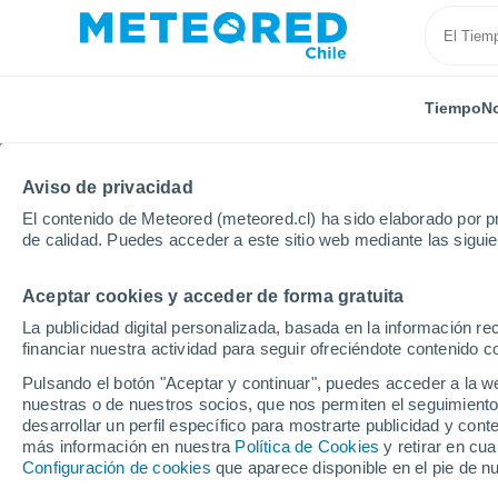
Tiempo
No
Aviso de privacidad
El contenido de Meteored (meteored.cl) ha sido elaborado por pr
de calidad. Puedes acceder a este sitio web mediante las sigui
Aceptar cookies y acceder de forma gratuita
Inicio
Reino Unido
Islas del Canal
Saint Peter
La publicidad digital personalizada, basada en la información r
financiar nuestra actividad para seguir ofreciéndote contenido c
El Tiempo en Saint Pet
Pulsando el botón "Aceptar y continuar", puedes acceder a la w
nuestras o de nuestros socios, que nos permiten el seguimiento
14:32
Viernes
desarrollar un perfil específico para mostrarte publicidad y co
más información en nuestra
Política de Cookies
y retirar en cu
Configuración de cookies
que aparece disponible en el pie de n
Soleado