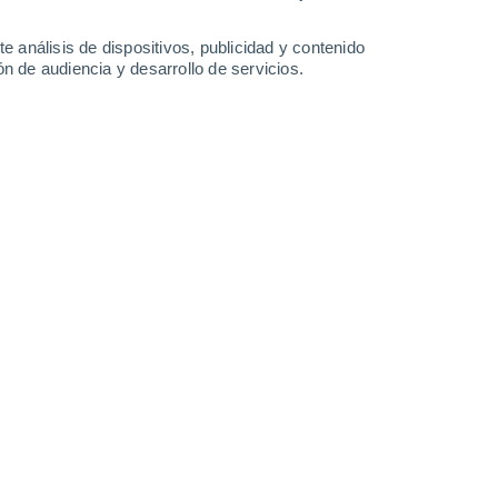
21°
/
18°
26°
/
19°
28°
/
21°
25°
/
21°
e análisis de dispositivos, publicidad y contenido
n de audiencia y desarrollo de servicios.
-
28
km/h
29
-
42
km/h
27
-
42
km/h
21
-
34
km/h
e agosto
Norte
5 Medio
12
-
21 km/h
FPS:
6-10
Noroeste
4 Medio
15
-
24 km/h
FPS:
6-10
Norte
2 Bajo
18
-
28 km/h
FPS:
no
Norte
1 Bajo
18
-
29 km/h
FPS:
no