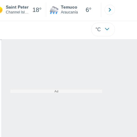
Saint Peter
Temuco
Osorno
18°
6°
Channel Islands
Araucanía
Los Lagos
°C