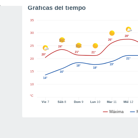
Gráficas del tiempo
35
30
28°
26°
25
24°
21°
21°
20°
20
21°
19°
18°
18°
15
16°
14°
10
°C
Vie
7
Sáb
8
Dom
9
Lun
10
Mar
11
Mié
12
Máxima