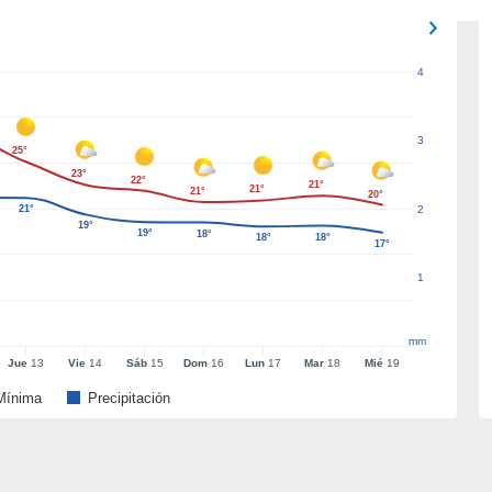
4
3
25°
23°
22°
21°
21°
21°
20°
21°
2
19°
19°
18°
18°
18°
17°
1
mm
Jue
13
Vie
14
Sáb
15
Dom
16
Lun
17
Mar
18
Mié
19
Mínima
Precipitación