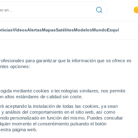
ticias
Vídeos
Alertas
Mapas
Satélites
Modelos
Mundo
Esquí
ofesionales para garantizar que la información que se ofrece es
entes opciones:
ecogida mediante cookies o tecnologías similares, nos permite
on altos estándares de calidad sin coste.
er
eb aceptando la instalación de todas las cookies, ya sean
 y análisis del comportamiento en el sitio web, así como
...
ntenido personalizado en función del mismo. Puedes consultar
alquier momento el consentimiento pulsando el botón
Por hora
uestra página web.
Intervalos nubosos en las
próximas horas