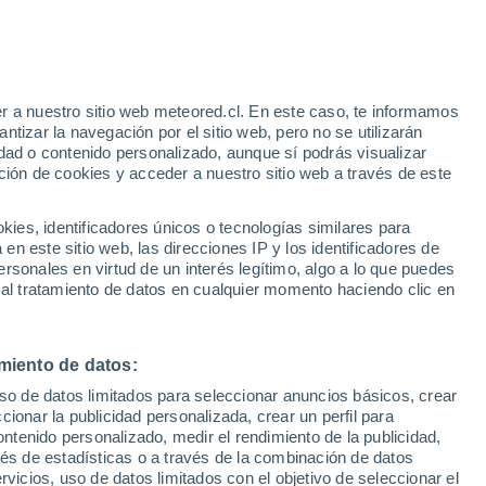
r a nuestro sitio web meteored.cl. En este caso, te informamos
/h
tizar la navegación por el sitio web, pero no se utilizarán
dad o contenido personalizado, aunque sí podrás visualizar
ción de cookies y acceder a nuestro sitio web a través de este
os
es, identificadores únicos o tecnologías similares para
n este sitio web, las direcciones IP y los identificadores de
rsonales en virtud de un interés legítimo, algo a lo que puedes
Satélites
Modelos
 al tratamiento de datos en cualquier momento haciendo clic en
miento de datos:
Lunes
Martes
Miércoles
Jueves
uso de datos limitados para seleccionar anuncios básicos, crear
10 Ago
11 Ago
12 Ago
13 Ago
ccionar la publicidad personalizada, crear un perfil para
ontenido personalizado, medir el rendimiento de la publicidad,
vés de estadísticas o a través de la combinación de datos
rvicios, uso de datos limitados con el objetivo de seleccionar el