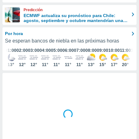
ediante
ecnologías
Predicción
nos permite
ECMWF actualiza su pronóstico para Chile:
estra
agosto, septiembre y octubre mantendrían una
ara seguir
señal favorable para las lluvias
e contenido
Por hora
stándares
ACEPTAR
Se esperan bancos de niebla en las próximas horas
sin coste.
Y
01:00
02:00
03:00
04:00
05:00
06:00
07:00
08:00
09:00
10:00
11:00
12:
CONTINUAR
 botón
continuar",
der a la
13°
12°
12°
11°
11°
11°
11°
13°
15°
17°
20°
21
CONFIGURACIÓN
ndo la
 de todas
, ya sean
de nuestros
 nos
 y análisis
tamiento en
b, así como
un perfil
para
ublicidad y