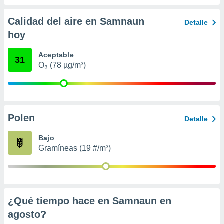
 seleccionar
o.
Calidad del aire en Samnaun
Detalle
calización
hoy
precisa e
ión mediante
Aceptable
31
, publicidad
O₃ (78 µg/m³)
dos,
 publicidad
,
ón de
Polen
Detalle
 desarrollo
s.
Bajo
tros 1199
Gramíneas (19 #/m³)
ios
¿Qué tiempo hace en Samnaun en
agosto
?