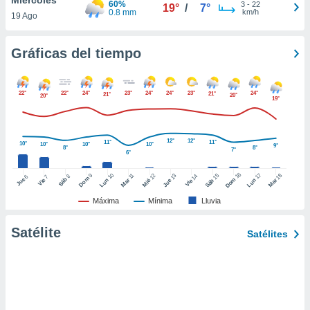
60%
3
-
22
19°
/
7°
ento u
0.8 mm
km/h
19 Ago
 de datos
er momento
Gráficas del tiempo
ic en
o en
22°
22°
24°
23°
24°
24°
23°
24°
21°
21°
20°
20°
19°
 Cookies
en
eb.
y
12°
12°
11°
11°
10°
10°
10°
10°
9°
8°
8°
7°
6°
socios
el
16
10
17
9
15
18
11
12
13
14
8
6
7
Dom
Sáb
Dom
Jue
Vie
Lun
Mar
Lun
Sáb
Mar
Mié
Jue
Vie
to de
Máxima
Mínima
Lluvia
la
Satélite
Satélites
 en un
 y/o acceder
 de datos
ara
 anuncios
ar perfiles