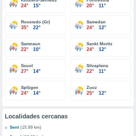
Klosters-Serneus
Pontresina
24°
15°
20°
11°
Roveredo (Gr)
Samedan
35°
22°
24°
12°
Samnaun
Sankt Moritz
22°
10°
24°
12°
Scuol
Silvaplana
27°
14°
22°
11°
Splügen
Zuoz
24°
14°
25°
12°
Localidades cercanas
Sent
(15.99 km)