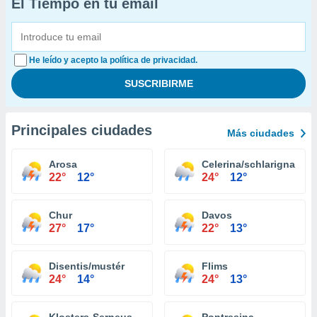
El Tiempo en tu email
He leído y acepto la política de privacidad.
Principales ciudades
Más ciudades
Arosa
Celerina/schlarigna
22°
12°
24°
12°
Chur
Davos
27°
17°
22°
13°
Disentis/mustér
Flims
24°
14°
24°
13°