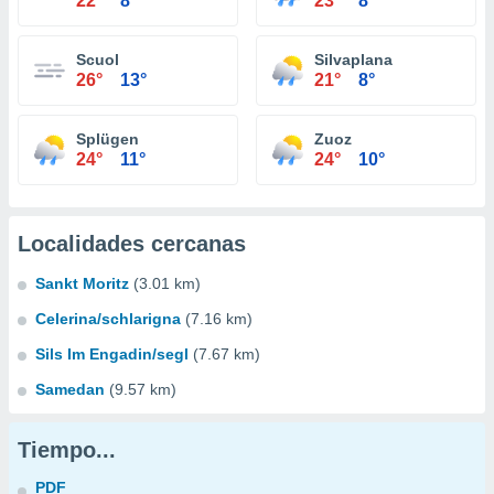
22°
8°
23°
8°
Scuol
Silvaplana
26°
13°
21°
8°
Splügen
Zuoz
24°
11°
24°
10°
Localidades cercanas
Sankt Moritz
(3.01 km)
Celerina/schlarigna
(7.16 km)
Sils Im Engadin/segl
(7.67 km)
Samedan
(9.57 km)
Tiempo...
PDF