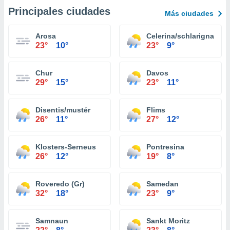
Principales ciudades
Más ciudades
Arosa
Celerina/schlarigna
23°
10°
23°
9°
Chur
Davos
29°
15°
23°
11°
Disentis/mustér
Flims
26°
11°
27°
12°
Klosters-Serneus
Pontresina
26°
12°
19°
8°
Roveredo (Gr)
Samedan
32°
18°
23°
9°
Samnaun
Sankt Moritz