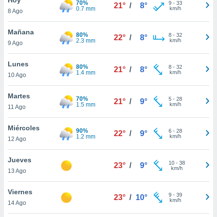
70%
9
-
33
21°
/
8°
0.7 mm
km/h
8 Ago
do en
 mismo.
sultar más
Mañana
80%
8
-
32
22°
/
8°
 en nuestra
2.3 mm
km/h
9 Ago
 Cookies
y
ualquier
Lunes
80%
8
-
32
21°
/
8°
1.4 mm
km/h
10 Ago
ento
 botón
ación de
Martes
70%
5
-
28
21°
/
9°
kies
1.5 mm
km/h
11 Ago
 disponible
e nuestra
Miércoles
90%
6
-
28
.
22°
/
9°
1.2 mm
km/h
12 Ago
IVAMENTE,
Jueves
10
-
38
23°
/
9°
km/h
13 Ago
as
 a cookies
Viernes
9
-
39
23°
/
10°
km/h
 no aceptar
14 Ago
ón de