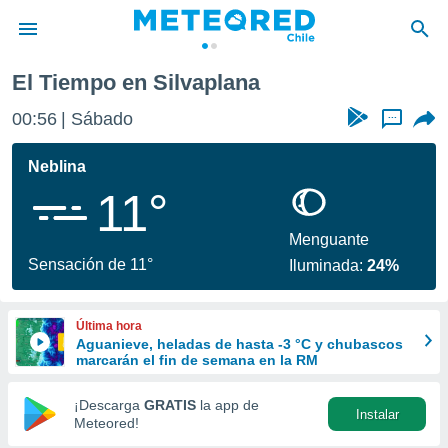
El Tiempo en Silvaplana
privacidad
00:56
Sábado
...
o de
eteored.cl)
borado por
Neblina
es para
11°
ue la
 que se
e calidad.
Menguante
eder a este
Sensación de 11°
Iluminada:
24%
ediante las
opciones:
Última hora
ookies y
Aguanieve, heladas de hasta -3 °C y chubascos
e forma
marcarán el fin de semana en la RM
d digital
¡Descarga
GRATIS
la app de
Instalar
ada, basada
Meteored!
mación