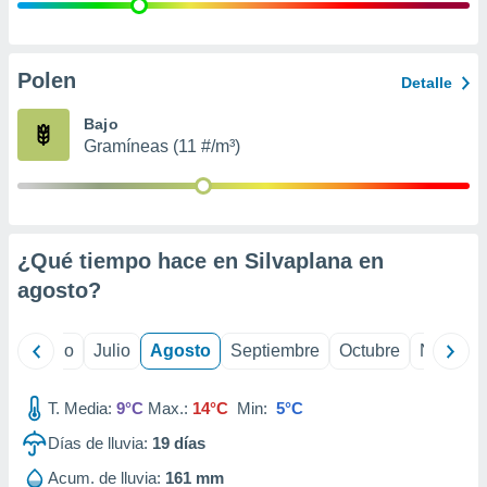
 seleccionar
o.
calización
precisa e
Polen
Detalle
ión mediante
Bajo
, publicidad
Gramíneas (11 #/m³)
dos,
 publicidad
,
ón de
¿Qué tiempo hace en Silvaplana en
 desarrollo
s.
agosto
?
tros 1199
ios
yo
Junio
Julio
Agosto
Septiembre
Octubre
Noviemb
T. Media:
9°C
Max.:
14°C
Min:
5°C
Días de lluvia:
19
días
Acum. de lluvia:
161 mm