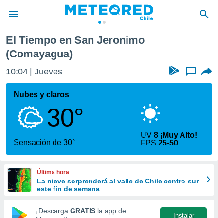
mo
El Tiempo en San Jeronimo
privacidad
(Comayagua)
o de
eteored.cl)
10:05
Jueves
...
borado por
es para
Nubes y claros
ue la
 que se
30°
e calidad.
eder a este
ediante las
UV
8 ¡Muy Alto!
Sensación de 30°
opciones:
FPS
25-50
ookies y
e forma
Última hora
La nieve sorprenderá al valle de Chile centro-sur
este fin de semana
d digital
ada, basada
¡Descarga
GRATIS
la app de
mación
Instalar