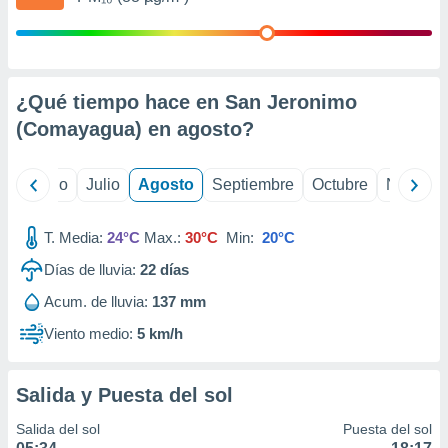
 seleccionar
o.
calización
precisa e
ión mediante
¿Qué tiempo hace en San Jeronimo
(Comayagua) en
agosto
?
, publicidad
dos,
yo
Junio
Julio
Agosto
Septiembre
Octubre
Noviemb
 publicidad
,
ón de
T. Media:
24°C
Max.:
30°C
Min:
20°C
 desarrollo
s.
Días de lluvia:
22
días
tros 1199
Acum. de lluvia:
137 mm
ios
Viento medio:
5 km/h
Salida y Puesta del sol
Salida del sol
Puesta del sol