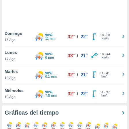
 botón
.
nto,
Domingo
cios
90%
10
-
38
32°
/
22°
11 mm
km/h
16 Ago
kies,
ores únicos
as similares
Lunes
90%
10
-
44
33°
/
21°
nar,
6 mm
km/h
17 Ago
rocesar
onales como
Martes
 este sitio
90%
11
-
41
32°
/
21°
6.1 mm
km/h
18 Ago
recciones IP
ficadores de
 posible
Miércoles
90%
11
-
37
32°
/
22°
s
7.8 mm
km/h
19 Ago
 traten tus
nales en
 interés
Gráficas del tiempo
go a lo que
nerte. Para
retirar su