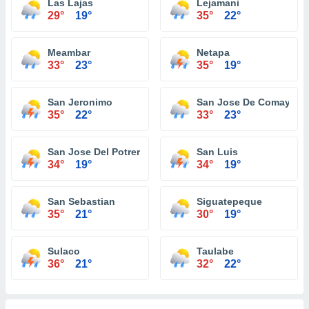
Las Lajas
Lejamani
29°
19°
35°
22°
Meambar
Netapa
33°
23°
35°
19°
San Jeronimo
San Jose De Comayagu
35°
22°
33°
23°
San Jose Del Potrero
San Luis
34°
19°
34°
19°
San Sebastian
Siguatepeque
35°
21°
30°
19°
Sulaco
Taulabe
36°
21°
32°
22°