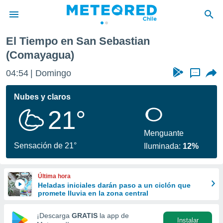
ian
El Tiempo en San Sebastian
privacidad
(Comayagua)
o de
eteored.cl)
04:54
Domingo
...
borado por
es para
Nubes y claros
ue la
 que se
21°
e calidad.
eder a este
Menguante
ediante las
Sensación de 21°
opciones:
Iluminada:
12%
ookies y
e forma
Última hora
Heladas iniciales darán paso a un ciclón que
promete lluvia en la zona central
d digital
ada, basada
¡Descarga
GRATIS
la app de
mación
Instalar