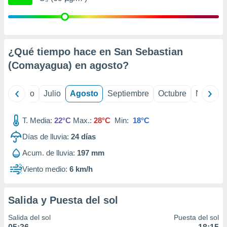
 seleccionar
o.
calización
precisa e
ión mediante
¿Qué tiempo hace en San Sebastian
(Comayagua) en
agosto
?
, publicidad
dos,
yo
Junio
Julio
Agosto
Septiembre
Octubre
Noviemb
 publicidad
,
ón de
T. Media:
22°C
Max.:
28°C
Min:
18°C
 desarrollo
s.
Días de lluvia:
24
días
tros 1199
Acum. de lluvia:
197 mm
ios
Viento medio:
6 km/h
Salida y Puesta del sol
Salida del sol
Puesta del sol