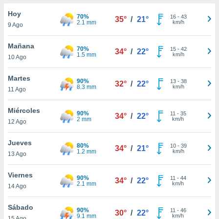
do en
Hoy
70%
16
-
43
35°
/
21°
 mismo.
2.1 mm
km/h
9 Ago
sultar más
 en nuestra
Mañana
70%
15
-
42
 Cookies
y
34°
/
22°
1.5 mm
km/h
10 Ago
ualquier
ento
Martes
90%
13
-
38
32°
/
22°
 botón
8.3 mm
km/h
11 Ago
ación de
kies
Miércoles
90%
11
-
35
 disponible
34°
/
22°
2 mm
km/h
12 Ago
e nuestra
.
Jueves
80%
10
-
39
34°
/
21°
1.2 mm
km/h
IVAMENTE,
13 Ago
Viernes
90%
11
-
44
34°
/
22°
as
2.1 mm
km/h
14 Ago
 a cookies
 no aceptar
Sábado
90%
11
-
46
30°
/
22°
ón de
9.1 mm
km/h
15 Ago