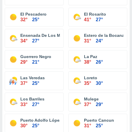
El Pescadero
El Rosarito
32°
25°
41°
27°
Ensenada De Los Muertos
Estero de la Bocana
34°
27°
31°
24°
Guerrero Negro
La Paz
29°
21°
38°
26°
Las Veredas
Loreto
37°
25°
35°
30°
Los Barriles
Mulege
33°
27°
37°
29°
Puerto Adolfo López Mateos
Puerto Cancun
30°
25°
31°
25°