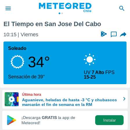
El Tiempo en San Jose Del Cabo
privacidad
10:15
Viernes
...
o de
eteored.cl)
borado por
Soleado
es para
34°
ue la
 que se
e calidad.
UV
7 Alto
FPS
eder a este
Sensación de 39°
15-25
ediante las
opciones:
Última hora
ookies y
Aguanieve, heladas de hasta -3 °C y chubascos
e forma
marcarán el fin de semana en la RM
d digital
¡Descarga
GRATIS
la app de
Instalar
ada, basada
Meteored!
mación