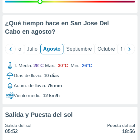
 seleccionar
o.
calización
precisa e
¿Qué tiempo hace en San Jose Del
ión mediante
Cabo en
agosto
?
, publicidad
yo
Junio
Julio
Agosto
Septiembre
Octubre
Noviemb
dos,
 publicidad
,
T. Media:
28°C
Max.:
30°C
Min:
26°C
ón de
Días de lluvia:
10
días
 desarrollo
s.
Acum. de lluvia:
75 mm
tros 1199
Viento medio:
12 km/h
ios
Salida y Puesta del sol
Salida del sol
Puesta del sol
05:52
18:56