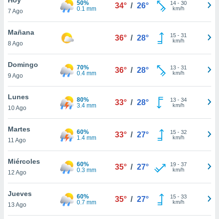
50%
14
-
30
34°
/
26°
0.1 mm
km/h
7 Ago
do en
 mismo.
sultar más
Mañana
15
-
31
36°
/
28°
 en nuestra
km/h
8 Ago
 Cookies
y
ualquier
Domingo
70%
13
-
31
36°
/
28°
0.4 mm
km/h
9 Ago
ento
 botón
ación de
Lunes
80%
13
-
34
33°
/
28°
kies
3.4 mm
km/h
10 Ago
 disponible
e nuestra
Martes
60%
15
-
32
.
33°
/
27°
1.4 mm
km/h
11 Ago
IVAMENTE,
Miércoles
60%
19
-
37
35°
/
27°
0.3 mm
km/h
12 Ago
as
 a cookies
Jueves
60%
15
-
33
35°
/
27°
0.7 mm
km/h
 no aceptar
13 Ago
ón de