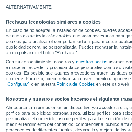
18°
ALTERNATIVAMENTE,
Rechazar tecnologías similares a cookies
Este
En caso de no aceptar la instalación de cookies, puedes accede
Sensación de 18°
10
-
25 km
de que solo se instalarán cookies que sean necesarias para garan
cookies para analizar el comportamiento ni para mostrar publici
publicidad general no personalizada. Puedes rechazar la instala
abono pulsando el botón "Rechazar".
Última hora
Aguanieve, heladas de hasta -3 °C y chubasc
Con su consentimiento, nosotros y
nuestros socios
usamos cooki
marcarán el fin de semana en la RM
almacenar, acceder y procesar datos personales como su visita e
cookies. Es posible que algunos proveedores traten tus datos pe
Tiempo 1 - 7 días
Actualidad
Mapa de lluvia
Satél
oponerte. Para ello, puede retirar su consentimiento u oponerse
"Configurar"
o en nuestra
Política de Cookies
en este sitio web.
Nosotros y nuestros socios hacemos el siguiente trata
Mañana
Domingo
Hoy
Almacenar la información en un dispositivo y/o acceder a ella, 
8 Ago
9 Ago
7 Ago
perfiles para publicidad personalizada, utilizar perfiles para sele
personalizar el contenido, uso de perfiles para la selección de c
medir el rendimiento del contenido, comprender al público a tra
procedentes de diferentes fuentes, desarrollo y mejora de los se
60%
90%
60%