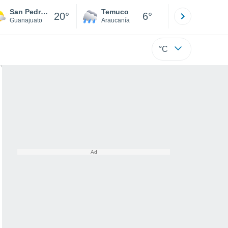
San Pedro de Ibarra (Ibarra)
Temuco
Osorno
20°
6°
Guanajuato
Araucanía
Los Lagos
°C