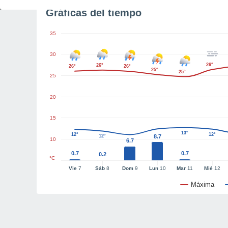
Gráficas del tiempo
35
30
26°
26°
26°
26°
25°
25°
25
20
15
13°
12°
12°
12°
8.7
10
6.7
0.7
0.7
0.2
°C
Vie
7
Sáb
8
Dom
9
Lun
10
Mar
11
Mié
12
Máxima