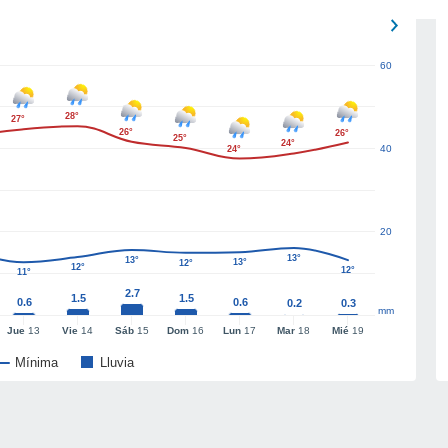
60
28°
27°
26°
26°
25°
24°
40
24°
20
13°
13°
13°
12°
12°
12°
11°
2.7
1.5
1.5
0.6
0.6
0.2
0.3
mm
Jue
13
Vie
14
Sáb
15
Dom
16
Lun
17
Mar
18
Mié
19
Mínima
Lluvia