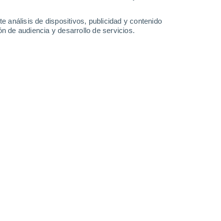
8.7 mm
0.7 mm
0.6 mm
25°
/
12°
25°
/
13°
26°
/
12°
27°
/
11°
e análisis de dispositivos, publicidad y contenido
n de audiencia y desarrollo de servicios.
-
33
km/h
17
-
34
km/h
16
-
35
km/h
17
-
39
km/h
Ibarra) hoy
, 7 de agosto
Este
3 Medio
10
-
25 km/h
FPS:
6-10
Este
6 Alto
12
-
28 km/h
FPS:
15-25
Este
9 ¡Muy Alto!
14
-
35 km/h
FPS:
25-50
Este
11+ ¡Extremo!
15
-
37 km/h
FPS:
50+