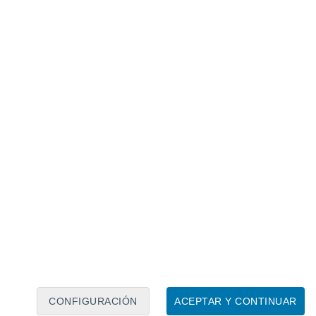
Calendario lunar
Lun
Mar
Mié
Jue
Vie
Sáb
Dom
7
8
9
10
11
12
13
14
15
16
17
18
19
20
CONFIGURACIÓN
ACEPTAR Y CONTINUAR