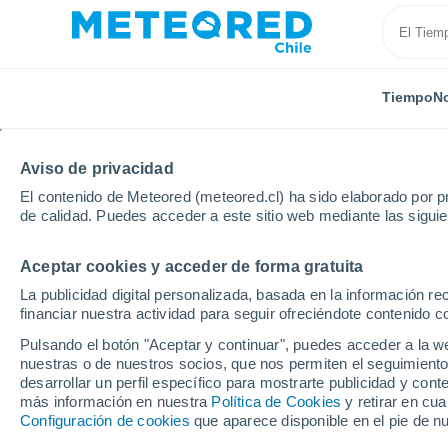
Tiempo
No
Aviso de privacidad
El contenido de Meteored (meteored.cl) ha sido elaborado por pr
de calidad. Puedes acceder a este sitio web mediante las sigui
Aceptar cookies y acceder de forma gratuita
Inicio
México
Estado de Guanajuato
San Pedro 
La publicidad digital personalizada, basada en la información r
financiar nuestra actividad para seguir ofreciéndote contenido c
El Tiempo en San Pedro 
Pulsando el botón "Aceptar y continuar", puedes acceder a la w
nuestras o de nuestros socios, que nos permiten el seguimiento
09:11
Viernes
desarrollar un perfil específico para mostrarte publicidad y co
más información en nuestra
Política de Cookies
y retirar en cu
Configuración de cookies
que aparece disponible en el pie de n
Nubes y claros