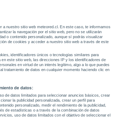
r a nuestro sitio web meteored.cl. En este caso, te informamos
/h
tizar la navegación por el sitio web, pero no se utilizarán
dad o contenido personalizado, aunque sí podrás visualizar
ción de cookies y acceder a nuestro sitio web a través de este
os
es, identificadores únicos o tecnologías similares para
n este sitio web, las direcciones IP y los identificadores de
rsonales en virtud de un interés legítimo, algo a lo que puedes
ites
Modelos
 al tratamiento de datos en cualquier momento haciendo clic en
miento de datos:
Lunes
Martes
Miércoles
Jueves
uso de datos limitados para seleccionar anuncios básicos, crear
10 Ago
11 Ago
12 Ago
13 Ago
ccionar la publicidad personalizada, crear un perfil para
ontenido personalizado, medir el rendimiento de la publicidad,
vés de estadísticas o a través de la combinación de datos
rvicios, uso de datos limitados con el objetivo de seleccionar el
90%
70%
70%