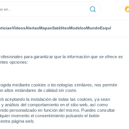
ticias
Vídeos
Alertas
Mapas
Satélites
Modelos
Mundo
Esquí
ofesionales para garantizar que la información que se ofrece es
entes opciones:
de Ibarra (Ibarra)
ecogida mediante cookies o tecnologías similares, nos permite
on altos estándares de calidad sin coste.
de Ibarra (Ibarra)
eb aceptando la instalación de todas las cookies, ya sean
 y análisis del comportamiento en el sitio web, así como
...
ntenido personalizado en función del mismo. Puedes consultar
alquier momento el consentimiento pulsando el botón
Por hora
uestra página web.
Lluvias débiles en las próximas
horas