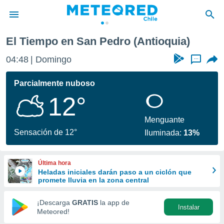
El Tiempo en San Pedro (Antioquia)
privacidad
04:48
Domingo
...
o de
eteored.cl)
borado por
Parcialmente nuboso
es para
12°
ue la
 que se
e calidad.
Menguante
eder a este
Sensación de 12°
Iluminada:
13%
ediante las
opciones:
Última hora
ookies y
Heladas iniciales darán paso a un ciclón que
e forma
promete lluvia en la zona central
d digital
¡Descarga
GRATIS
la app de
Instalar
ada, basada
Meteored!
mación