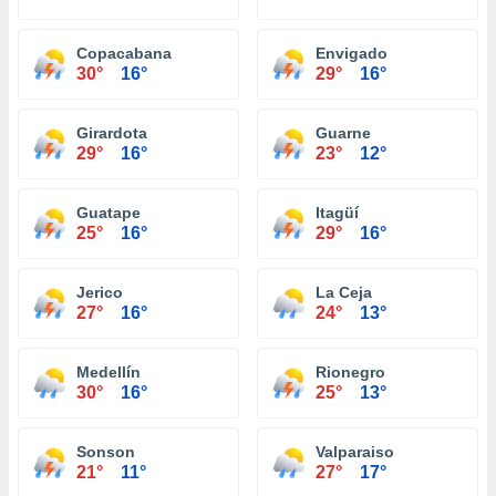
Copacabana
Envigado
30°
16°
29°
16°
Girardota
Guarne
29°
16°
23°
12°
Guatape
Itagüí
25°
16°
29°
16°
Jerico
La Ceja
27°
16°
24°
13°
Medellín
Rionegro
30°
16°
25°
13°
Sonson
Valparaiso
21°
11°
27°
17°