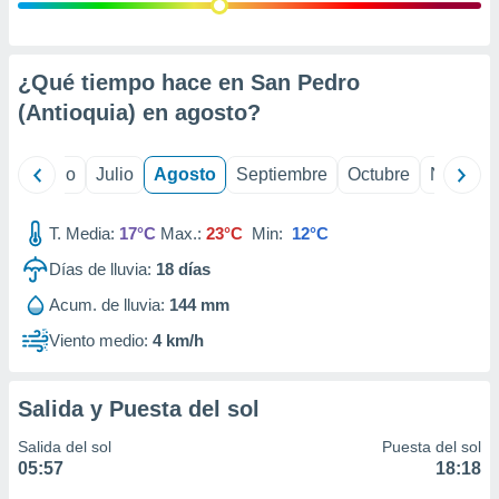
 seleccionar
o.
calización
precisa e
¿Qué tiempo hace en San Pedro
ión mediante
(Antioquia) en
agosto
?
, publicidad
yo
Junio
Julio
Agosto
Septiembre
Octubre
Noviemb
dos,
 publicidad
,
T. Media:
17°C
Max.:
23°C
Min:
12°C
ón de
Días de lluvia:
18
días
 desarrollo
s.
Acum. de lluvia:
144 mm
tros 1199
Viento medio:
4 km/h
ios
Salida y Puesta del sol
Salida del sol
Puesta del sol
05:57
18:18