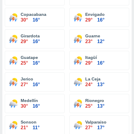
Copacabana
Envigado
30°
16°
29°
16°
Girardota
Guarne
29°
16°
23°
12°
Guatape
Itagüí
25°
16°
29°
16°
Jerico
La Ceja
27°
16°
24°
13°
Medellín
Rionegro
30°
16°
25°
13°
Sonson
Valparaiso
21°
11°
27°
17°