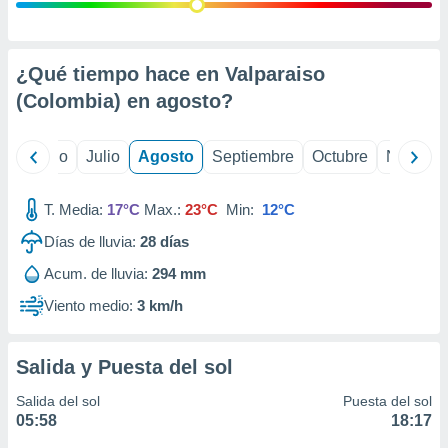
 seleccionar
o.
calización
precisa e
¿Qué tiempo hace en Valparaiso
ión mediante
(Colombia) en
agosto
?
, publicidad
yo
Junio
Julio
Agosto
Septiembre
Octubre
Noviemb
dos,
 publicidad
,
T. Media:
17°C
Max.:
23°C
Min:
12°C
ón de
Días de lluvia:
28
días
 desarrollo
s.
Acum. de lluvia:
294 mm
tros 1199
Viento medio:
3 km/h
ios
Salida y Puesta del sol
Salida del sol
Puesta del sol
05:58
18:17