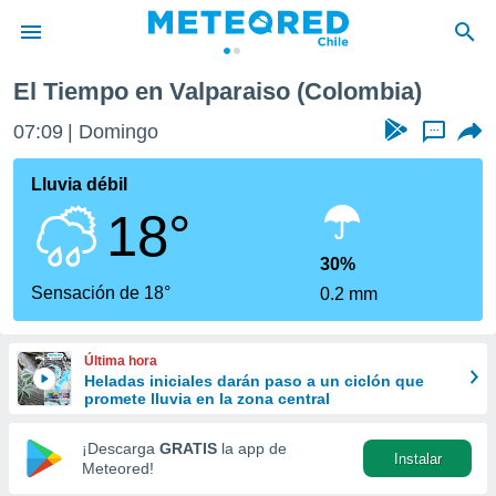
El Tiempo en Valparaiso (Colombia)
privacidad
07:09
Domingo
...
o de
eteored.cl)
borado por
Lluvia débil
es para
18°
ue la
 que se
e calidad.
30%
eder a este
Sensación de 18°
0.2 mm
ediante las
opciones:
Última hora
ookies y
Heladas iniciales darán paso a un ciclón que
e forma
promete lluvia en la zona central
d digital
¡Descarga
GRATIS
la app de
Instalar
ada, basada
Meteored!
mación