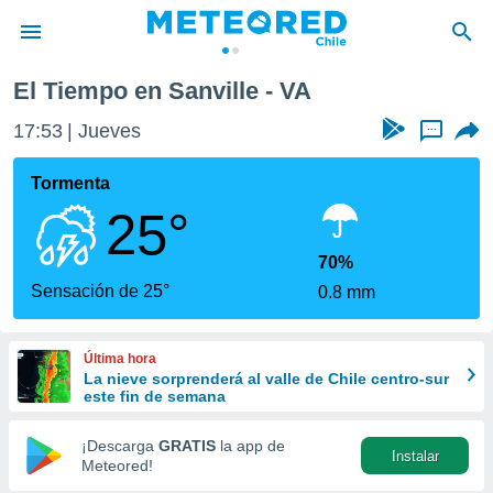
El Tiempo en Sanville - VA
privacidad
17:53
Jueves
...
o de
eteored.cl)
borado por
Tormenta
es para
25°
ue la
 que se
e calidad.
70%
eder a este
Sensación de 25°
0.8 mm
ediante las
opciones:
Última hora
ookies y
La nieve sorprenderá al valle de Chile centro-sur
e forma
este fin de semana
d digital
¡Descarga
GRATIS
la app de
Instalar
ada, basada
Meteored!
mación