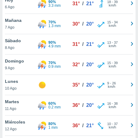
90%
18
-
39
31°
/
21°
3.3 mm
km/h
6 Ago
do en
 mismo.
sultar más
Mañana
70%
15
-
34
30°
/
20°
 en nuestra
1.3 mm
km/h
7 Ago
 Cookies
y
ualquier
Sábado
90%
13
-
37
31°
/
21°
4.9 mm
km/h
8 Ago
ento
 botón
ación de
Domingo
70%
15
-
39
32°
/
20°
kies
0.9 mm
km/h
9 Ago
 disponible
e nuestra
Lunes
9
-
26
.
35°
/
20°
km/h
10 Ago
IVAMENTE,
Martes
60%
16
-
38
36°
/
20°
0.2 mm
km/h
11 Ago
as
 a cookies
Miércoles
80%
10
-
37
36°
/
21°
1 mm
km/h
 no aceptar
12 Ago
ón de