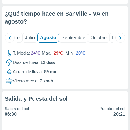
 seleccionar
o.
¿Qué tiempo hace en Sanville - VA en
calización
precisa e
agosto
?
ión mediante
, publicidad
yo
Junio
Julio
Agosto
Septiembre
Octubre
Noviemb
dos,
T. Media:
24°C
Max.:
29°C
Min:
20°C
 publicidad
,
Días de lluvia:
12
días
ón de
 desarrollo
Acum. de lluvia:
89 mm
s.
Viento medio:
7 km/h
tros 1199
ios
Salida y Puesta del sol
Salida del sol
Puesta del sol
06:30
20:21