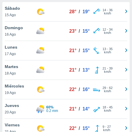
do en
Sábado
14
-
36
28°
/
19°
 mismo.
km/h
15 Ago
sultar más
 en nuestra
Domingo
12
-
34
 Cookies
y
23°
/
15°
km/h
16 Ago
ualquier
ento
Lunes
13
-
35
21°
/
15°
 botón
km/h
17 Ago
ación de
kies
Martes
21
-
39
 disponible
21°
/
13°
km/h
18 Ago
e nuestra
.
Miércoles
29
-
62
22°
/
16°
km/h
IVAMENTE,
19 Ago
Jueves
60%
18
-
45
21°
/
14°
as
0.2 mm
km/h
20 Ago
 a cookies
 no aceptar
Viernes
9
-
27
22°
/
15°
ón de
km/h
21 Ago