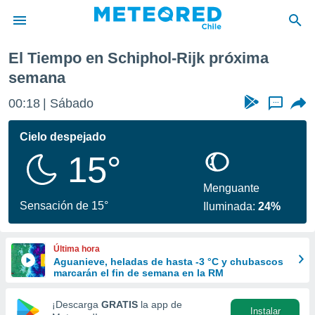
xima semana
El Tiempo en Schiphol-Rijk próxima
privacidad
semana
o de
eteored.cl)
00:18
Sábado
...
borado por
es para
Cielo despejado
ue la
 que se
15°
e calidad.
eder a este
Menguante
ediante las
Sensación de 15°
opciones:
Iluminada:
24%
ookies y
e forma
Última hora
Aguanieve, heladas de hasta -3 °C y chubascos
marcarán el fin de semana en la RM
d digital
ada, basada
¡Descarga
GRATIS
la app de
mación
Instalar