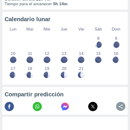
 seleccionar
Tiempo para el amanecer
5h 14m
o.
calización
Calendario lunar
precisa e
ión mediante
Lun
Mar
Mié
Jue
Vie
Sáb
Dom
, publicidad
8
9
dos,
10
11
12
13
14
15
16
 publicidad
,
ón de
17
18
19
20
21
 desarrollo
s.
tros 1199
ios
Compartir predicción