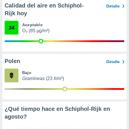
ento u
Calidad del aire en Schiphol-
Detalle
Rijk hoy
 de datos
er momento
Aceptable
ic en
34
O₃ (85 µg/m³)
o en
 Cookies
en
eb.
y
Polen
Detalle
socios
el
Bajo
Gramíneas (23 #/m³)
to de
la
 en un
 y/o acceder
¿Qué tiempo hace en Schiphol-Rijk en
 de datos
agosto
?
ara
 anuncios
ar perfiles