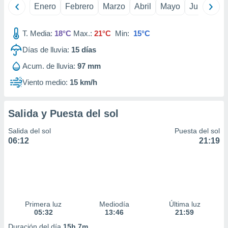
Enero
Febrero
Marzo
Abril
Mayo
Junio
Ju
idad
a, utilizar
a
T. Media:
18°C
Max.:
21°C
Min:
15°C
 la
Días de lluvia:
15
días
da, crear un
personalizar
Acum. de lluvia:
97 mm
o, uso de
Viento medio:
15 km/h
a la
e contenido
do, medir el
Salida y Puesta del sol
 de la
medir el
Salida del sol
Puesta del sol
 del
06:12
21:19
 comprender
 través de
s o a través
nación de
edentes de
fuentes,
y mejora de
Primera luz
Mediodía
Última luz
os, uso de
05:32
13:46
21:59
ados con el
Duración del día
15h 7m