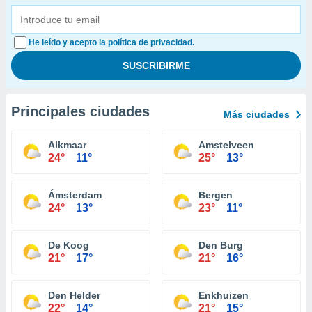
He leído y acepto la política de privacidad.
Principales ciudades
Más ciudades
Alkmaar
Amstelveen
24°
11°
25°
13°
Ámsterdam
Bergen
24°
13°
23°
11°
De Koog
Den Burg
21°
17°
21°
16°
Den Helder
Enkhuizen
22°
14°
21°
15°