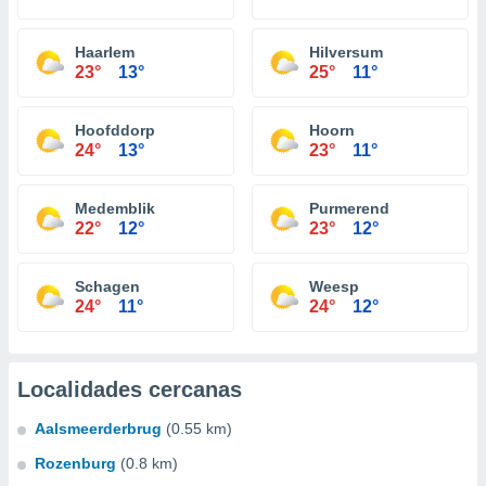
Haarlem
Hilversum
23°
13°
25°
11°
Hoofddorp
Hoorn
24°
13°
23°
11°
Medemblik
Purmerend
22°
12°
23°
12°
Schagen
Weesp
24°
11°
24°
12°
Localidades cercanas
Aalsmeerderbrug
(0.55 km)
Rozenburg
(0.8 km)