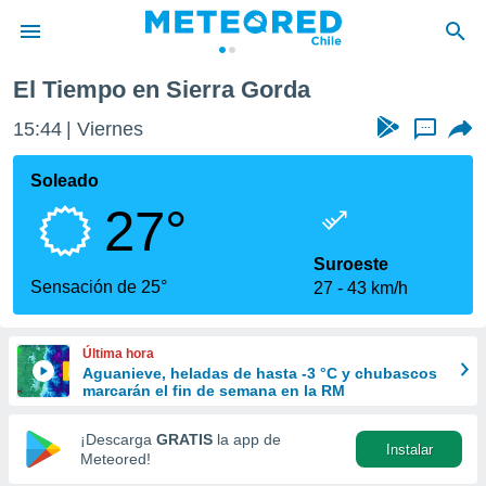
El Tiempo en Sierra Gorda
privacidad
15:44
Viernes
...
o de
eteored.cl)
borado por
Soleado
es para
27°
ue la
 que se
e calidad.
Suroeste
eder a este
Sensación de 25°
27
43 km/h
ediante las
opciones:
Última hora
ookies y
Aguanieve, heladas de hasta -3 °C y chubascos
e forma
marcarán el fin de semana en la RM
d digital
¡Descarga
GRATIS
la app de
Instalar
ada, basada
Meteored!
mación