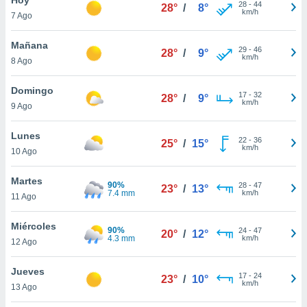
28
-
44
28°
/
8°
km/h
7 Ago
do en
 mismo.
sultar más
Mañana
29
-
46
28°
/
9°
 en nuestra
km/h
8 Ago
 Cookies
y
ualquier
Domingo
17
-
32
28°
/
9°
km/h
9 Ago
ento
 botón
ación de
Lunes
22
-
36
25°
/
15°
kies
km/h
10 Ago
 disponible
e nuestra
Martes
90%
28
-
47
.
23°
/
13°
7.4 mm
km/h
11 Ago
IVAMENTE,
Miércoles
90%
24
-
47
20°
/
12°
4.3 mm
km/h
12 Ago
as
 a cookies
Jueves
17
-
24
23°
/
10°
km/h
 no aceptar
13 Ago
ón de