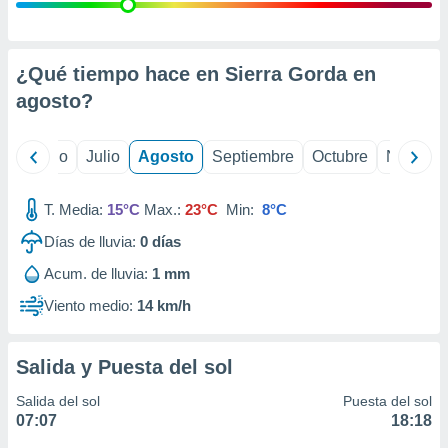
 seleccionar
o.
calización
precisa e
¿Qué tiempo hace en Sierra Gorda en
ión mediante
agosto
?
, publicidad
yo
Junio
Julio
Agosto
Septiembre
Octubre
Noviemb
dos,
 publicidad
,
T. Media:
15°C
Max.:
23°C
Min:
8°C
ón de
Días de lluvia:
0
días
 desarrollo
s.
Acum. de lluvia:
1 mm
tros 1199
Viento medio:
14 km/h
ios
Salida y Puesta del sol
Salida del sol
Puesta del sol
07:07
18:18