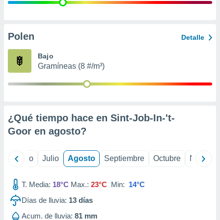
 seleccionar
o.
calización
precisa e
Polen
Detalle
ión mediante
Bajo
, publicidad
Gramíneas (8 #/m³)
dos,
 publicidad
,
ón de
¿Qué tiempo hace en Sint-Job-In-'t-
 desarrollo
s.
Goor en
agosto
?
tros 1199
ios
yo
Junio
Julio
Agosto
Septiembre
Octubre
Noviemb
T. Media:
18°C
Max.:
23°C
Min:
14°C
Días de lluvia:
13
días
Acum. de lluvia:
81 mm