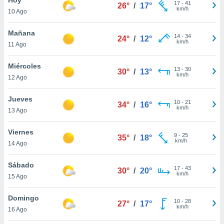
17
-
41
26°
/
17°
km/h
10 Ago
do en
 mismo.
sultar más
Mañana
14
-
34
24°
/
12°
 en nuestra
km/h
11 Ago
 Cookies
y
ualquier
Miércoles
13
-
30
30°
/
13°
km/h
12 Ago
ento
 botón
ación de
Jueves
10
-
21
34°
/
16°
kies
km/h
13 Ago
 disponible
e nuestra
Viernes
9
-
25
.
35°
/
18°
km/h
14 Ago
IVAMENTE,
Sábado
17
-
43
30°
/
20°
km/h
15 Ago
as
 a cookies
Domingo
10
-
28
27°
/
17°
km/h
 no aceptar
16 Ago
ón de