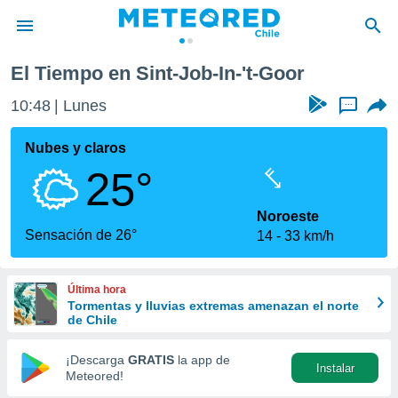
Sint-Job-In-'t-Goor
El Tiempo en Sint-Job-In-'t-Goor
privacidad
10:48
Lunes
...
o de
eteored.cl)
borado por
Nubes y claros
es para
25°
ue la
 que se
e calidad.
Noroeste
eder a este
Sensación de 26°
14
33 km/h
ediante las
opciones:
Última hora
ookies y
Tormentas y lluvias extremas amenazan el norte
e forma
de Chile
d digital
¡Descarga
GRATIS
la app de
Instalar
ada, basada
Meteored!
mación