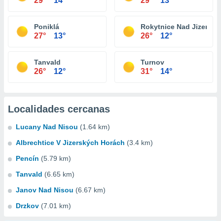
29°
14°
29°
13°
Poniklá
Rokytnice Nad Jizerou
27°
13°
26°
12°
Tanvald
Turnov
26°
12°
31°
14°
Localidades cercanas
Lucany Nad Nisou
(1.64 km)
Albrechtice V Jizerských Horách
(3.4 km)
Pencín
(5.79 km)
Tanvald
(6.65 km)
Janov Nad Nisou
(6.67 km)
Drzkov
(7.01 km)