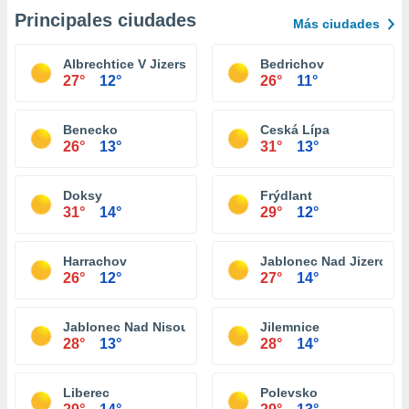
Principales ciudades
Más ciudades
Albrechtice V Jizerských Horách
Bedrichov
27°
12°
26°
11°
Benecko
Ceská Lípa
26°
13°
31°
13°
Doksy
Frýdlant
31°
14°
29°
12°
Harrachov
Jablonec Nad Jizerou
26°
12°
27°
14°
Jablonec Nad Nisou
Jilemnice
28°
13°
28°
14°
Liberec
Polevsko