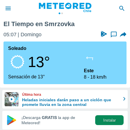
El Tiempo en Smrzovka
privacidad
05:07
Domingo
...
o de
eteored.cl)
borado por
Soleado
es para
13°
ue la
 que se
e calidad.
Este
eder a este
Sensación de 13°
8
18 km/h
ediante las
opciones:
Última hora
ookies y
Heladas iniciales darán paso a un ciclón que
e forma
promete lluvia en la zona central
d digital
¡Descarga
GRATIS
la app de
Instalar
ada, basada
Meteored!
mación