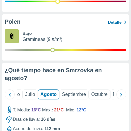
 seleccionar
o.
calización
precisa e
Polen
Detalle
ión mediante
Bajo
, publicidad
Gramíneas (9 #/m³)
dos,
 publicidad
,
ón de
¿Qué tiempo hace en Smrzovka en
 desarrollo
s.
agosto
?
tros 1199
ios
yo
Junio
Julio
Agosto
Septiembre
Octubre
Noviemb
T. Media:
16°C
Max.:
21°C
Min:
12°C
Días de lluvia:
16
días
Acum. de lluvia:
112 mm