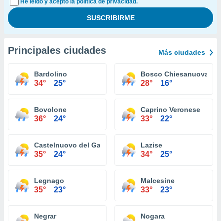
He leído y acepto la política de privacidad.
Principales ciudades
Más ciudades
Bardolino
Bosco Chiesanuova
34°
25°
28°
16°
Bovolone
Caprino Veronese
36°
24°
33°
22°
Castelnuovo del Garda
Lazise
35°
24°
34°
25°
Legnago
Malcesine
35°
23°
33°
23°
Negrar
Nogara