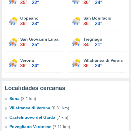
35°
22°
36°
24°
Oppeano
San Bonifacio
36°
23°
36°
23°
San Giovanni Lupatoto
Tregnago
36°
25°
34°
21°
Verona
Villafranca di Verona
36°
24°
36°
24°
Localidades cercanas
Sona
(3.1 km)
Villafranca di Verona
(6.31 km)
Castelnuovo del Garda
(7 km)
Povegliano Veronese
(7.11 km)