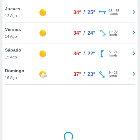
uedes
uestro sitio
Jueves
13
-
35
34°
/
25°
ed.cl. En
km/h
13 Ago
te
 de que
Viernes
talarán
7
-
30
34°
/
24°
km/h
14 Ago
e sean
para
a
Sábado
5
-
21
36°
/
22°
por el sitio
km/h
15 Ago
o se
cookies para
Domingo
9
-
25
37°
/
23°
km/h
16 Ago
nto ni para
licidad o
ado, aunque
sualizar
general no
ada. Puedes
 instalación
y acceder a
io web a
ste abono