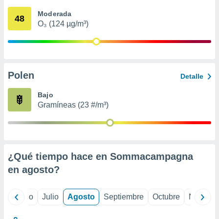
 seleccionar
o.
Moderada
48
O₃ (124 µg/m³)
calización
precisa e
ión mediante
, publicidad
Polen
Detalle
dos,
 publicidad
Bajo
,
Gramíneas (23 #/m³)
ón de
 desarrollo
s.
tros 1199
ios
¿Qué tiempo hace en Sommacampagna
en
agosto
?
yo
Junio
Julio
Agosto
Septiembre
Octubre
Noviemb