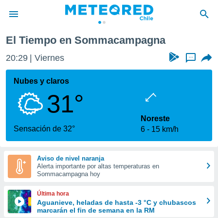
El Tiempo en Sommacampagna
privacidad
20:29
Viernes
...
o de
eteored.cl)
borado por
Nubes y claros
es para
31°
ue la
 que se
e calidad.
Noreste
eder a este
Sensación de 32°
6
15 km/h
ediante las
opciones:
Aviso de nivel naranja
ookies y
Alerta importante por altas temperaturas en
e forma
Sommacampagna hoy
d digital
Última hora
ada, basada
Aguanieve, heladas de hasta -3 °C y chubascos
marcarán el fin de semana en la RM
mación