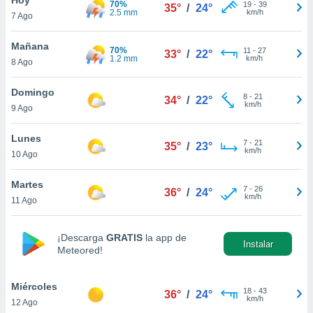
70%
19
-
39
35°
/
24°
2.5 mm
km/h
7 Ago
do en
 mismo.
sultar más
Mañana
70%
11
-
27
33°
/
22°
 en nuestra
1.2 mm
km/h
8 Ago
 Cookies
y
ualquier
Domingo
8
-
21
34°
/
22°
km/h
9 Ago
ento
 botón
ación de
Lunes
7
-
21
35°
/
23°
kies
km/h
10 Ago
 disponible
e nuestra
Martes
7
-
26
.
36°
/
24°
km/h
11 Ago
IVAMENTE,
¡Descarga
GRATIS
la app de
Instalar
Meteored!
as
 a cookies
Miércoles
 no aceptar
18
-
43
36°
/
24°
km/h
12 Ago
ón de