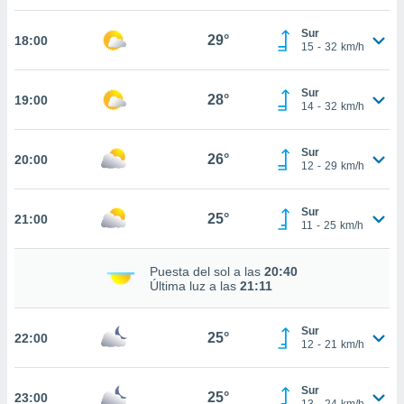
te
 de que
Sur
29°
talarán
18:00
15
-
32
km/h
e sean
para
a
Sur
28°
19:00
14
-
32
km/h
por el sitio
o se
cookies para
Sur
26°
20:00
12
-
29
km/h
nto ni para
licidad o
Sur
25°
21:00
11
-
25
km/h
ado, aunque
sualizar
general no
Puesta del sol a las
20:40
ada. Puedes
Última luz a las
21:11
 instalación
y acceder a
io web a
Sur
25°
22:00
12
-
21
km/h
ste abono
 botón
.
Sur
25°
23:00
13
-
24
km/h