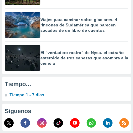
precisa e
ión mediante
Viajes para caminar sobre glaciares: 4
, publicidad
rincones de Sudamérica que parecen
sacados de un libro de cuentos
dos,
 publicidad
,
ón de
El "verdadero rostro" de Nysa: el extraño
 desarrollo
asteroide de tres cabezas que asombra a la
s.
ciencia
tros 1199
ios
Tiempo...
Tiempo 1 - 7 días
Síguenos