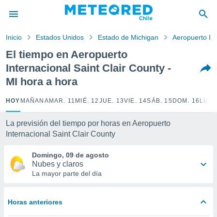
privacidad
o de
Inicio
Estados Unidos
Estado de Michigan
Aeropuerto Int
eteored.cl)
borado por
El tiempo en Aeropuerto
es para
Internacional Saint Clair County -
ue la
 que se
MI hora a hora
e calidad.
eder a este
HOY
MAÑANA
MAR. 11
MIÉ. 12
JUE. 13
VIE. 14
SÁB. 15
DOM. 16
LUN.
ediante las
opciones:
La previsión del tiempo por horas en Aeropuerto
ookies y
Internacional Saint Clair County
e forma
Domingo, 09 de agosto
Nubes y claros
d digital
La mayor parte del día
ada, basada
mación
ediante
ecnologías
Horas anteriores
nos permite