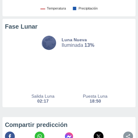
er momento
Temperatura
Precipitación
ic en
o en
Fase Lunar
 Cookies
en
eb.
Luna Nueva
Iluminada
13%
y
socios
el
to de
la
 en un
 y/o acceder
Salida Luna
Puesta Luna
 de datos
02:17
18:50
ara
 anuncios
ar perfiles
Compartir predicción
idad
a, utilizar
a