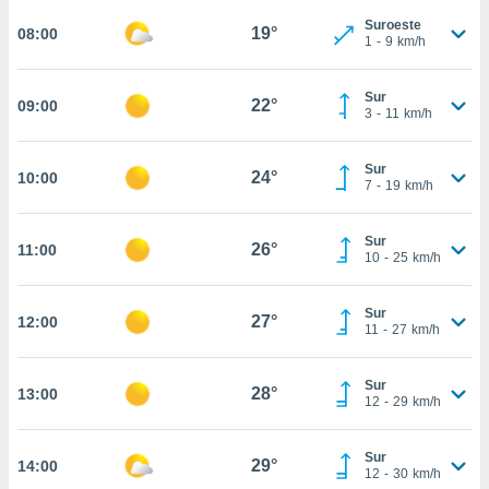
estra
Suroeste
ara seguir
19°
08:00
1
-
9
km/h
e contenido
stándares
ACEPTAR
sin coste.
Sur
Y
22°
09:00
3
-
11
km/h
CONTINUAR
 botón
continuar",
der a la
Sur
CONFIGURACIÓN
24°
10:00
ndo la
7
-
19
km/h
 de todas
, ya sean
Sur
de nuestros
26°
11:00
10
-
25
km/h
 nos
 y análisis
Sur
27°
12:00
11
-
27
km/h
tamiento en
b, así como
un perfil
Sur
28°
para
13:00
12
-
29
km/h
ublicidad y
do en
Sur
29°
14:00
12
-
30
km/h
 mismo.