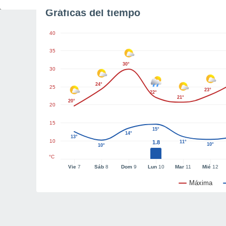
Gráficas del tiempo
40
35
30°
30
24°
25
23°
22°
21°
20°
20
15
15°
14°
13°
10
1.8
11°
10°
10°
°C
Vie
7
Sáb
8
Dom
9
Lun
10
Mar
11
Mié
12
Máxima