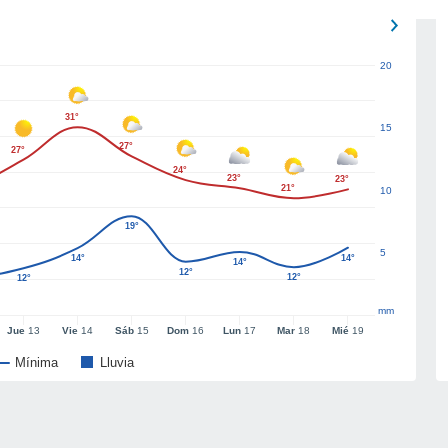
20
31°
15
27°
27°
24°
23°
23°
21°
10
19°
5
14°
14°
14°
12°
12°
12°
mm
Jue
13
Vie
14
Sáb
15
Dom
16
Lun
17
Mar
18
Mié
19
Mínima
Lluvia