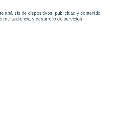
1.8 mm
22°
/
15°
21°
/
11°
23°
/
10°
27°
/
12°
e análisis de dispositivos, publicidad y contenido
n de audiencia y desarrollo de servicios.
-
48
km/h
20
-
43
km/h
9
-
29
km/h
11
-
29
km/h
de agosto
nuboso
Oeste
1 Bajo
°
15
-
36 km/h
FPS:
no
s
Noroeste
1 Bajo
°
16
-
34 km/h
FPS:
no
s
Noroeste
0 Bajo
°
14
-
35 km/h
FPS:
no
Noroeste
0 Bajo
°
11
-
28 km/h
FPS:
no