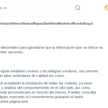
ticias
Vídeos
Alertas
Mapas
Satélites
Modelos
Mundo
Esquí
ofesionales para garantizar que la información que se ofrece es
entes opciones:
ecogida mediante cookies o tecnologías similares, nos permite
on altos estándares de calidad sin coste.
orf
eb aceptando la instalación de todas las cookies, ya sean
 y análisis del comportamiento en el sitio web, así como
...
ntenido personalizado en función del mismo. Puedes consultar
alquier momento el consentimiento pulsando el botón
Por hora
uestra página web.
Intervalos nubosos en las
próximas horas