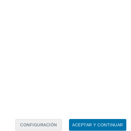
Calendario lunar
Lun
Mar
Mié
Jue
Vie
Sáb
Dom
7
8
9
10
11
12
13
14
15
16
17
18
19
20
CONFIGURACIÓN
ACEPTAR Y CONTINUAR