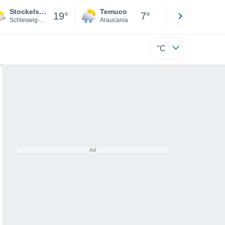
Stockelsdorf
Temuco
Osorno
19°
7°
Schleswig-Holstein
Araucanía
Los Lagos
°C