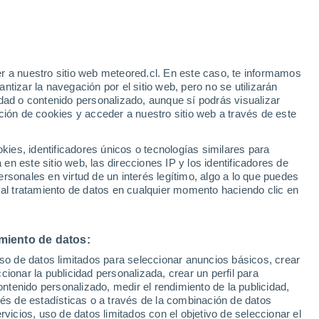
r a nuestro sitio web meteored.cl. En este caso, te informamos
/h
tizar la navegación por el sitio web, pero no se utilizarán
dad o contenido personalizado, aunque sí podrás visualizar
ción de cookies y acceder a nuestro sitio web a través de este
os
es, identificadores únicos o tecnologías similares para
n este sitio web, las direcciones IP y los identificadores de
rsonales en virtud de un interés legítimo, algo a lo que puedes
Satélites
Modelos
 al tratamiento de datos en cualquier momento haciendo clic en
miento de datos:
Lunes
Martes
Miércoles
Jueves
uso de datos limitados para seleccionar anuncios básicos, crear
10 Ago
11 Ago
12 Ago
13 Ago
ccionar la publicidad personalizada, crear un perfil para
ontenido personalizado, medir el rendimiento de la publicidad,
vés de estadísticas o a través de la combinación de datos
rvicios, uso de datos limitados con el objetivo de seleccionar el
80%