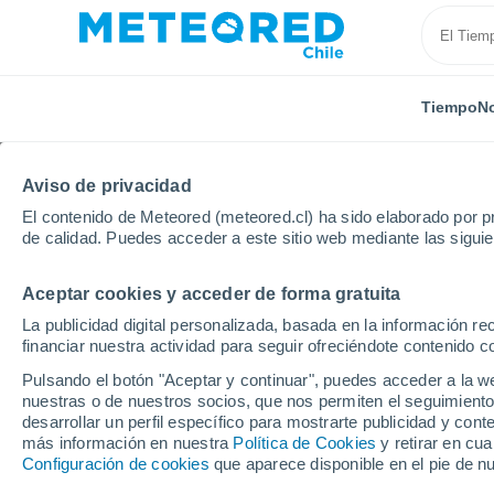
Tiempo
No
Aviso de privacidad
El contenido de Meteored (meteored.cl) ha sido elaborado por pr
de calidad. Puedes acceder a este sitio web mediante las sigui
Aceptar cookies y acceder de forma gratuita
Inicio
Alemania
Schleswig-Holstein
Stockelsdorf
La publicidad digital personalizada, basada en la información r
financiar nuestra actividad para seguir ofreciéndote contenido c
El Tiempo en Stockelsd
Pulsando el botón "Aceptar y continuar", puedes acceder a la w
nuestras o de nuestros socios, que nos permiten el seguimiento
18:22
Viernes
desarrollar un perfil específico para mostrarte publicidad y co
más información en nuestra
Política de Cookies
y retirar en cu
Configuración de cookies
que aparece disponible en el pie de n
Nubes y claros