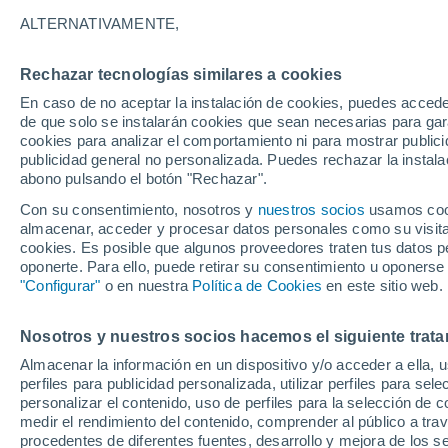
19°
ALTERNATIVAMENTE,
Rechazar tecnologías similares a cookies
Noroeste
En caso de no aceptar la instalación de cookies, puedes accede
Sensación de 19°
16
-
34 km
de que solo se instalarán cookies que sean necesarias para garan
cookies para analizar el comportamiento ni para mostrar publici
publicidad general no personalizada. Puedes rechazar la instala
abono pulsando el botón "Rechazar".
Última hora
Aguanieve, heladas de hasta -3 °C y chubasc
Con su consentimiento, nosotros y
nuestros socios
usamos cooki
marcarán el fin de semana en la RM
almacenar, acceder y procesar datos personales como su visita e
cookies. Es posible que algunos proveedores traten tus datos pe
Tiempo 1 - 7 días
Actualidad
Mapa de nubosidad
oponerte. Para ello, puede retirar su consentimiento u oponerse
"Configurar"
o en nuestra
Política de Cookies
en este sitio web.
Nosotros y nuestros socios hacemos el siguiente trata
Mañana
Domingo
Hoy
Almacenar la información en un dispositivo y/o acceder a ella, 
8 Ago
9 Ago
7 Ago
perfiles para publicidad personalizada, utilizar perfiles para sele
personalizar el contenido, uso de perfiles para la selección de c
medir el rendimiento del contenido, comprender al público a tra
procedentes de diferentes fuentes, desarrollo y mejora de los se