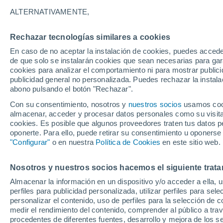
21°
ALTERNATIVAMENTE,
Rechazar tecnologías similares a cookies
Noreste
En caso de no aceptar la instalación de cookies, puedes accede
Sensación de 21°
6
-
17 km/
de que solo se instalarán cookies que sean necesarias para garan
cookies para analizar el comportamiento ni para mostrar publici
publicidad general no personalizada. Puedes rechazar la instala
abono pulsando el botón "Rechazar".
Tiempo 1 - 7 días
Actualidad
Mapa de nubosidad
Con su consentimiento, nosotros y
nuestros socios
usamos cooki
almacenar, acceder y procesar datos personales como su visita e
cookies. Es posible que algunos proveedores traten tus datos pe
oponerte. Para ello, puede retirar su consentimiento u oponerse
Mañana
Martes
M
Hoy
"Configurar"
o en nuestra
Política de Cookies
en este sitio web.
10 Ago
11 Ago
9 Ago
Nosotros y nuestros socios hacemos el siguiente trata
Almacenar la información en un dispositivo y/o acceder a ella, 
perfiles para publicidad personalizada, utilizar perfiles para sele
personalizar el contenido, uso de perfiles para la selección de c
30°
/
18°
32°
/
17°
29°
/
18°
medir el rendimiento del contenido, comprender al público a tra
procedentes de diferentes fuentes, desarrollo y mejora de los se