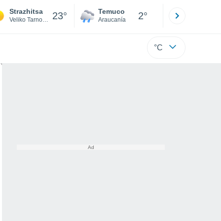
Strazhitsa
Temuco
Osorno
23°
2°
Veliko Tarnovo
Araucanía
Los Lagos
°C