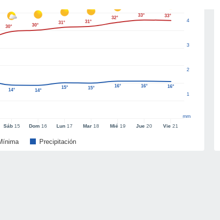
33°
33°
32°
4
31°
31°
30°
30°
3
2
16°
16°
16°
15°
15°
14°
14°
1
mm
Sáb
15
Dom
16
Lun
17
Mar
18
Mié
19
Jue
20
Vie
21
Mínima
Precipitación