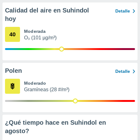
 seleccionar
o.
Calidad del aire en Suhindol
Detalle
calización
hoy
precisa e
ión mediante
Moderada
40
O₃ (101 µg/m³)
, publicidad
dos,
 publicidad
,
ón de
Polen
Detalle
 desarrollo
s.
Moderado
Gramíneas (28 #/m³)
tros 1199
ios
¿Qué tiempo hace en Suhindol en
agosto
?