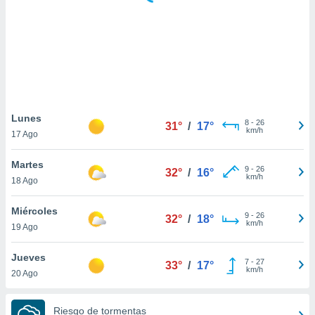
 botón
.
nto,
cios
kies,
ores únicos
Lunes
8
-
26
as similares
31°
/
17°
km/h
17 Ago
nar,
rocesar
Martes
onales como
9
-
26
32°
/
16°
km/h
 este sitio
18 Ago
recciones IP
ficadores de
Miércoles
9
-
26
32°
/
18°
 posible
km/h
19 Ago
s
 traten tus
Jueves
nales en
7
-
27
33°
/
17°
km/h
 interés
20 Ago
go a lo que
nerte. Para
Riesgo de tormentas
retirar su