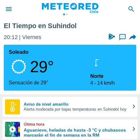
El Tiempo en Suhindol
privacidad
20:12
Viernes
...
o de
eteored.cl)
borado por
Soleado
es para
29°
ue la
 que se
e calidad.
Norte
eder a este
Sensación de 29°
4
14 km/h
ediante las
opciones:
ookies y
Aviso de nivel amarillo
Alerta moderada por bajas temperaturas en Suhindol hoy
e forma
d digital
Última hora
ada, basada
Aguanieve, heladas de hasta -3 °C y chubascos
marcarán el fin de semana en la RM
mación