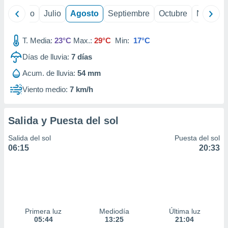
yo
Junio
Julio
Agosto
Septiembre
Octubre
Noviemb
T. Media:
23°C
Max.:
29°C
Min:
17°C
Días de lluvia:
7
días
Acum. de lluvia:
54 mm
Viento medio:
7 km/h
Salida y Puesta del sol
Salida del sol
Puesta del sol
06:15
20:33
Primera luz
Mediodía
Última luz
05:44
13:25
21:04