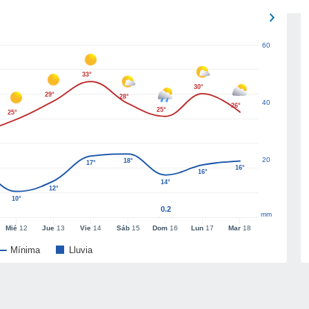
60
33°
30°
29°
28°
40
26°
25°
25°
20
18°
17°
16°
16°
14°
12°
10°
0.2
mm
Mié
12
Jue
13
Vie
14
Sáb
15
Dom
16
Lun
17
Mar
18
Mínima
Lluvia