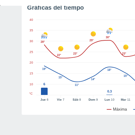
Gráficas del tiempo
40
35
30°
29°
30
28°
25
23°
23°
22°
20
19°
18°
15
15°
15°
14°
6
10
11°
0.3
°C
Jue
6
Vie
7
Sáb
8
Dom
9
Lun
10
Mar
11
Máxima