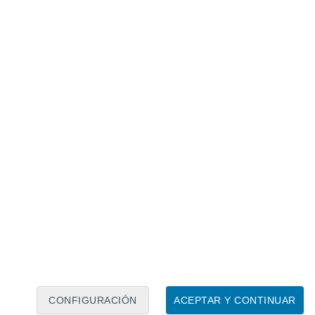
Calendario lunar
Lun
Mar
Mié
Jue
Vie
Sáb
Dom
6
7
8
9
10
11
12
13
14
15
16
17
18
19
CONFIGURACIÓN
ACEPTAR Y CONTINUAR