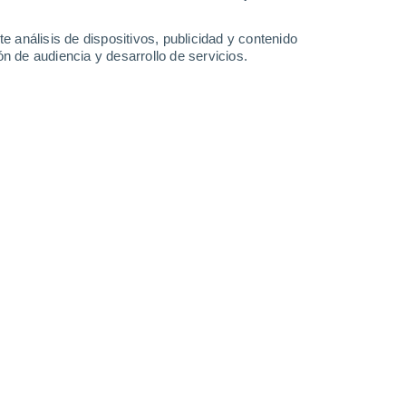
0.3 mm
29°
/
14°
30°
/
18°
23°
/
15°
25°
/
10°
e análisis de dispositivos, publicidad y contenido
n de audiencia y desarrollo de servicios.
-
33
km/h
14
-
33
km/h
22
-
48
km/h
10
-
31
km/h
m hoy
, 6 de agosto
s
Noreste
2 Bajo
°
5
-
20 km/h
FPS:
no
Norte
1 Bajo
°
9
-
22 km/h
FPS:
no
Norte
0 Bajo
°
6
-
22 km/h
FPS:
no
nuboso
Noreste
0 Bajo
°
4
-
13 km/h
FPS:
no