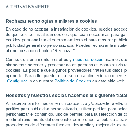
21°
ALTERNATIVAMENTE,
Rechazar tecnologías similares a cookies
Noreste
En caso de no aceptar la instalación de cookies, puedes accede
Sensación de 21°
4
-
13 km/
de que solo se instalarán cookies que sean necesarias para garan
cookies para analizar el comportamiento ni para mostrar publici
publicidad general no personalizada. Puedes rechazar la instala
abono pulsando el botón "Rechazar".
Última hora
La nieve sorprenderá al valle de Chile centro-
Con su consentimiento, nosotros y
nuestros socios
usamos cooki
este fin de semana
almacenar, acceder y procesar datos personales como su visita e
cookies. Es posible que algunos proveedores traten tus datos pe
Tiempo 1 - 7 días
Actualidad
Mapa de nubosidad
oponerte. Para ello, puede retirar su consentimiento u oponerse
"Configurar"
o en nuestra
Política de Cookies
en este sitio web.
Nosotros y nuestros socios hacemos el siguiente trata
Mañana
Sábado
D
Hoy
Almacenar la información en un dispositivo y/o acceder a ella, 
7 Ago
8 Ago
6 Ago
perfiles para publicidad personalizada, utilizar perfiles para sele
personalizar el contenido, uso de perfiles para la selección de c
medir el rendimiento del contenido, comprender al público a tra
procedentes de diferentes fuentes, desarrollo y mejora de los se
70%