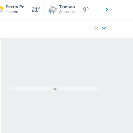
Svetlá Pod Jestedem
Temuco
Osorno
21°
9°
Liberec
Araucanía
Los Lagos
°C