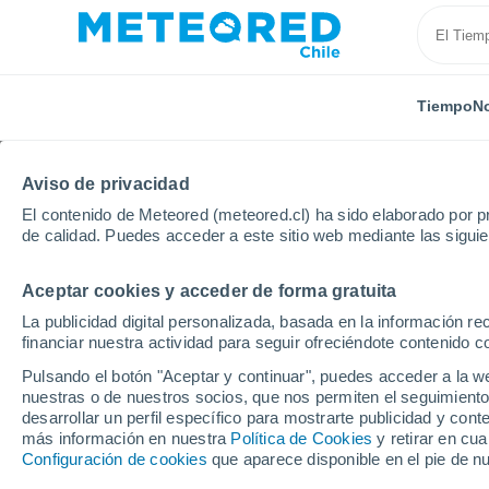
Tiempo
No
Aviso de privacidad
El contenido de Meteored (meteored.cl) ha sido elaborado por pr
de calidad. Puedes acceder a este sitio web mediante las sigui
Aceptar cookies y acceder de forma gratuita
Inicio
República Checa
Región de Liberec
Svet
La publicidad digital personalizada, basada en la información r
financiar nuestra actividad para seguir ofreciéndote contenido c
El Tiempo en Svetlá P
Pulsando el botón "Aceptar y continuar", puedes acceder a la w
nuestras o de nuestros socios, que nos permiten el seguimiento
19:31
Jueves
desarrollar un perfil específico para mostrarte publicidad y co
más información en nuestra
Política de Cookies
y retirar en cu
Configuración de cookies
que aparece disponible en el pie de n
Parcialmente nuboso