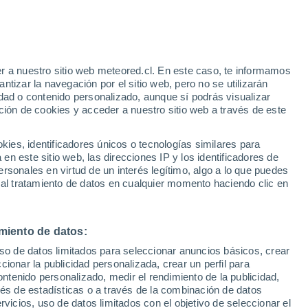
Bajan las temperaturas
Durante el dia de mañana
r a nuestro sitio web meteored.cl. En este caso, te informamos
h
tizar la navegación por el sitio web, pero no se utilizarán
dad o contenido personalizado, aunque sí podrás visualizar
ción de cookies y acceder a nuestro sitio web a través de este
sur
es, identificadores únicos o tecnologías similares para
n este sitio web, las direcciones IP y los identificadores de
rsonales en virtud de un interés legítimo, algo a lo que puedes
Satélites
Modelos
 al tratamiento de datos en cualquier momento haciendo clic en
miento de datos:
omingo
Lunes
Martes
Miércoles
uso de datos limitados para seleccionar anuncios básicos, crear
9 Ago
10 Ago
11 Ago
12 Ago
ccionar la publicidad personalizada, crear un perfil para
ontenido personalizado, medir el rendimiento de la publicidad,
vés de estadísticas o a través de la combinación de datos
rvicios, uso de datos limitados con el objetivo de seleccionar el
50%