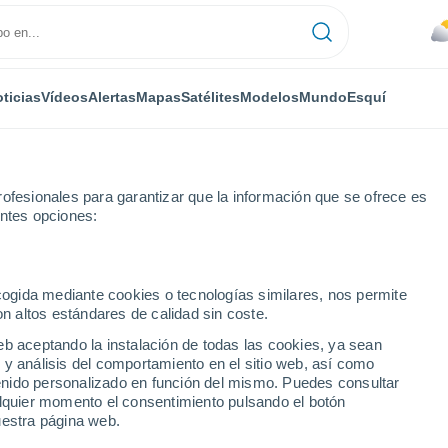
ticias
Vídeos
Alertas
Mapas
Satélites
Modelos
Mundo
Esquí
ofesionales para garantizar que la información que se ofrece es
entes opciones:
lá Pod Jestedem
ecogida mediante cookies o tecnologías similares, nos permite
on altos estándares de calidad sin coste.
od Jestedem
eb aceptando la instalación de todas las cookies, ya sean
 y análisis del comportamiento en el sitio web, así como
...
ntenido personalizado en función del mismo. Puedes consultar
alquier momento el consentimiento pulsando el botón
Por hora
uestra página web.
Cielos nubosos en las próximas
horas