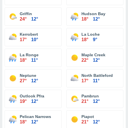
Griffin
Hudson Bay
24°
12°
18°
12°
Kerrobert
La Loche
17°
10°
18°
9°
La Ronge
Maple Creek
18°
11°
22°
12°
Neptune
North Battleford
27°
12°
17°
11°
Outlook Pfra
Pambrun
19°
12°
21°
12°
Pelican Narrows
Piapot
18°
12°
21°
12°