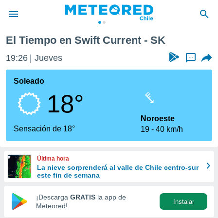
El Tiempo en Swift Current - SK
privacidad
19:26
Jueves
...
o de
eteored.cl)
borado por
Soleado
es para
18°
ue la
 que se
e calidad.
Noroeste
eder a este
Sensación de 18°
19
40 km/h
ediante las
opciones:
Última hora
ookies y
La nieve sorprenderá al valle de Chile centro-sur
e forma
este fin de semana
d digital
¡Descarga
GRATIS
la app de
Instalar
ada, basada
Meteored!
mación