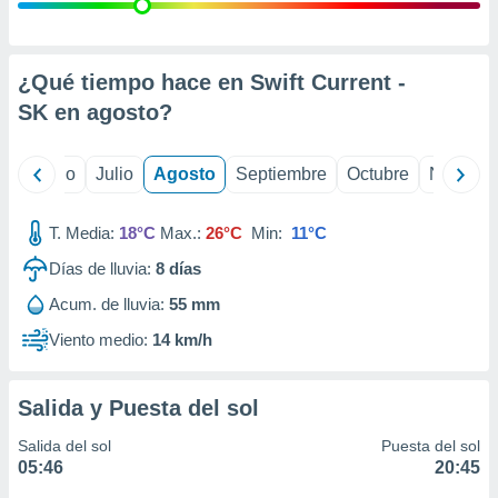
 seleccionar
o.
calización
precisa e
¿Qué tiempo hace en Swift Current -
ión mediante
SK en
agosto
?
, publicidad
yo
Junio
Julio
Agosto
Septiembre
Octubre
Noviemb
dos,
 publicidad
,
T. Media:
18°C
Max.:
26°C
Min:
11°C
ón de
Días de lluvia:
8
días
 desarrollo
s.
Acum. de lluvia:
55 mm
tros 1199
Viento medio:
14 km/h
ios
Salida y Puesta del sol
Salida del sol
Puesta del sol
05:46
20:45