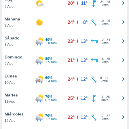
24
-
48
20°
/
11°
km/h
6 Ago
do en
 mismo.
sultar más
Mañana
10
-
26
24°
/
8°
 en nuestra
km/h
7 Ago
 Cookies
y
ualquier
Sábado
40%
12
-
34
23°
/
13°
1.8 mm
km/h
8 Ago
ento
 botón
ación de
Domingo
80%
16
-
35
21°
/
13°
kies
3.5 mm
km/h
9 Ago
 disponible
e nuestra
Lunes
60%
8
-
24
.
24°
/
12°
1.4 mm
km/h
10 Ago
IVAMENTE,
Martes
70%
11
-
26
25°
/
12°
0.2 mm
km/h
11 Ago
as
 a cookies
Miércoles
70%
17
-
37
22°
/
13°
1.7 mm
km/h
 no aceptar
12 Ago
ón de