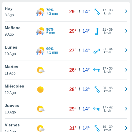
do en
Hoy
70%
17
-
33
29°
/
14°
 mismo.
7.2 mm
km/h
8 Ago
sultar más
 en nuestra
Mañana
90%
21
-
39
 Cookies
y
29°
/
14°
5 mm
km/h
9 Ago
ualquier
ento
Lunes
90%
21
-
44
27°
/
14°
 botón
7.1 mm
km/h
10 Ago
ación de
kies
Martes
17
-
36
 disponible
26°
/
14°
km/h
11 Ago
e nuestra
.
Miércoles
25
-
43
28°
/
13°
km/h
IVAMENTE,
12 Ago
Jueves
17
-
42
29°
/
14°
as
km/h
13 Ago
 a cookies
 no aceptar
Viernes
19
-
39
31°
/
14°
ón de
km/h
14 Ago