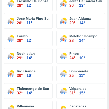
Fresnillo De Gonzalez Echeverria
Jerez De Garcia Salinas
28°
12°
30°
13°
José María Pino Suárez (La Colorada)
Juan Aldama
26°
11°
29°
14°
Loreto
Melchor Ocampo
29°
12°
28°
14°
Nochistlan
Pinos
29°
14°
24°
10°
Rio Grande
Sombrerete
30°
16°
25°
11°
Tlaltenango de Sánchez Román
Valparaiso
32°
14°
31°
15°
Villanueva
Zacatecas