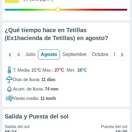
 seleccionar
o.
calización
precisa e
ión mediante
¿Qué tiempo hace en Tetillas
(Ex1hacienda de Tetillas) en
agosto
?
, publicidad
dos,
yo
Junio
Julio
Agosto
Septiembre
Octubre
Noviemb
 publicidad
,
ón de
T. Media:
21°C
Max.:
27°C
Min:
16°C
 desarrollo
s.
Días de lluvia:
11
días
tros 1199
Acum. de lluvia:
74 mm
ios
Viento medio:
11 km/h
Salida y Puesta del sol
Salida del sol
Puesta del sol