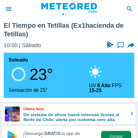
 Tetillas)
El Tiempo en Tetillas (Ex1hacienda de
privacidad
Tetillas)
o de
eteored.cl)
10:00
Sábado
...
borado por
es para
Soleado
ue la
 que se
23°
e calidad.
eder a este
ediante las
UV
6 Alto
FPS
Sensación de 25°
opciones:
15-25
ookies y
e forma
Última hora
Un sistema de altura traerá intensas lluvias al
Norte de Chile: alerta por isoterma cero alta
d digital
ada, basada
¡Descarga
GRATIS
la app de
mación
Instalar