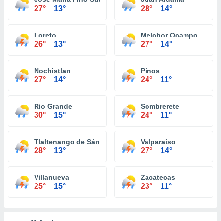
27°
13°
28°
14°
Loreto
Melchor Ocampo
26°
13°
27°
14°
Nochistlan
Pinos
27°
14°
24°
11°
Rio Grande
Sombrerete
30°
15°
24°
11°
Tlaltenango de Sánchez Román
Valparaiso
28°
13°
27°
14°
Villanueva
Zacatecas
25°
15°
23°
11°