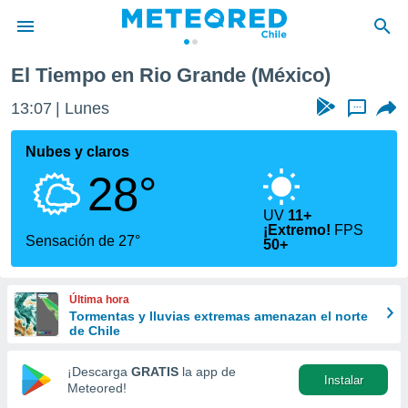
El Tiempo en Rio Grande (México)
privacidad
13:07
Lunes
...
o de
eteored.cl)
borado por
Nubes y claros
es para
28°
ue la
 que se
e calidad.
UV
11+
¡Extremo!
FPS
eder a este
Sensación de 27°
50+
ediante las
opciones:
Última hora
ookies y
Tormentas y lluvias extremas amenazan el norte
e forma
de Chile
d digital
¡Descarga
GRATIS
la app de
ada, basada
Instalar
Meteored!
mación