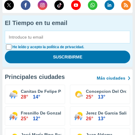
El Tiempo en tu email
He leído y acepto la política de privacidad.
Principales ciudades
Más ciudades
Canitas De Felipe Pescador
Concepcion Del Oro
28°
14°
25°
13°
Fresnillo De Gonzalez Echeverria
Jerez De Garcia Salinas
25°
12°
26°
13°
José María Pino Suárez (La Colorada)
Juan Aldama