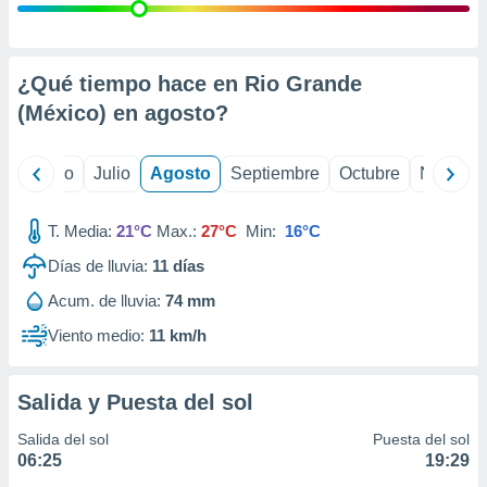
 seleccionar
o.
calización
precisa e
¿Qué tiempo hace en Rio Grande
ión mediante
(México) en
agosto
?
, publicidad
yo
Junio
Julio
Agosto
Septiembre
Octubre
Noviemb
dos,
 publicidad
,
T. Media:
21°C
Max.:
27°C
Min:
16°C
ón de
 desarrollo
Días de lluvia:
11
días
s.
Acum. de lluvia:
74 mm
tros 1199
Viento medio:
11 km/h
ios
Salida y Puesta del sol
Salida del sol
Puesta del sol
06:25
19:29