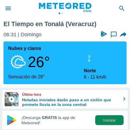
El Tiempo en Tonalá (Veracruz)
privacidad
06:31
Domingo
...
o de
eteored.cl)
borado por
Nubes y claros
es para
26°
ue la
 que se
e calidad.
Norte
eder a este
Sensación de 28°
6
11 km/h
ediante las
opciones:
Última hora
ookies y
Heladas iniciales darán paso a un ciclón que
e forma
promete lluvia en la zona central
d digital
¡Descarga
GRATIS
la app de
Instalar
ada, basada
Meteored!
mación