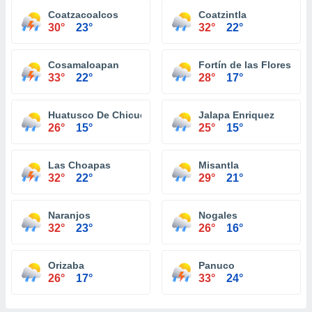
Coatzacoalcos
Coatzintla
30°
23°
32°
22°
Cosamaloapan
Fortín de las Flores
33°
22°
28°
17°
Huatusco De Chicuellar
Jalapa Enriquez
26°
15°
25°
15°
Las Choapas
Misantla
32°
22°
29°
21°
Naranjos
Nogales
32°
23°
26°
16°
Orizaba
Panuco
26°
17°
33°
24°