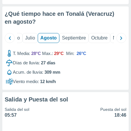
 seleccionar
o.
¿Qué tiempo hace en Tonalá (Veracruz)
calización
precisa e
en
agosto
?
ión mediante
, publicidad
yo
Junio
Julio
Agosto
Septiembre
Octubre
Noviemb
dos,
T. Media:
28°C
Max.:
29°C
Min:
26°C
 publicidad
,
Días de lluvia:
27
días
ón de
 desarrollo
Acum. de lluvia:
309 mm
s.
Viento medio:
12 km/h
tros 1199
ios
Salida y Puesta del sol
Salida del sol
Puesta del sol
05:57
18:46