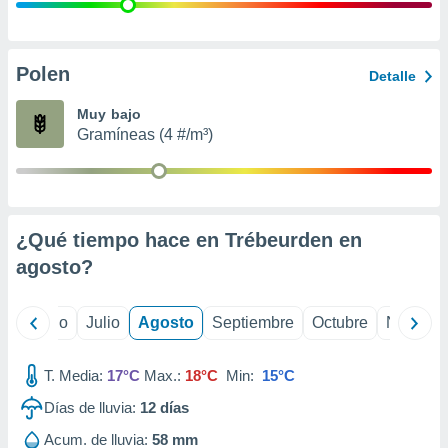
 seleccionar
o.
calización
precisa e
Polen
Detalle
ión mediante
Muy bajo
, publicidad
Gramíneas (4 #/m³)
dos,
 publicidad
,
ón de
¿Qué tiempo hace en Trébeurden en
 desarrollo
s.
agosto
?
tros 1199
ios
yo
Junio
Julio
Agosto
Septiembre
Octubre
Noviemb
T. Media:
17°C
Max.:
18°C
Min:
15°C
Días de lluvia:
12
días
Acum. de lluvia:
58 mm