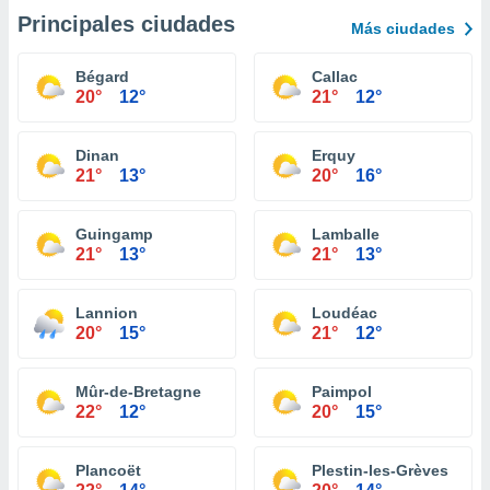
Principales ciudades
Más ciudades
Bégard
Callac
20°
12°
21°
12°
Dinan
Erquy
21°
13°
20°
16°
Guingamp
Lamballe
21°
13°
21°
13°
Lannion
Loudéac
20°
15°
21°
12°
Mûr-de-Bretagne
Paimpol
22°
12°
20°
15°
Plancoët
Plestin-les-Grèves