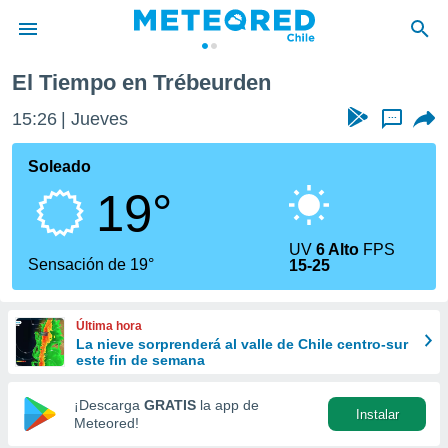
El Tiempo en Trébeurden
privacidad
15:26
Jueves
...
o de
eteored.cl)
borado por
Soleado
es para
19°
ue la
 que se
e calidad.
UV
6 Alto
FPS
eder a este
Sensación de 19°
15-25
ediante las
opciones:
Última hora
ookies y
La nieve sorprenderá al valle de Chile centro-sur
e forma
este fin de semana
d digital
¡Descarga
GRATIS
la app de
Instalar
ada, basada
Meteored!
mación