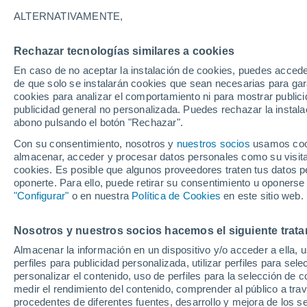
18°
ALTERNATIVAMENTE,
Rechazar tecnologías similares a cookies
UV
3 Medi
En caso de no aceptar la instalación de cookies, puedes accede
Sensación de 18°
FPS
6-10
de que solo se instalarán cookies que sean necesarias para garan
cookies para analizar el comportamiento ni para mostrar publici
publicidad general no personalizada. Puedes rechazar la instala
abono pulsando el botón "Rechazar".
Tiempo 1 - 7 días
Actualidad
Mapa de nubosidad
Con su consentimiento, nosotros y
nuestros socios
usamos cooki
almacenar, acceder y procesar datos personales como su visita e
cookies. Es posible que algunos proveedores traten tus datos pe
oponerte. Para ello, puede retirar su consentimiento u oponerse
Mañana
Lunes
Hoy
"Configurar"
o en nuestra
Política de Cookies
en este sitio web.
9 Ago
10 Ago
8 Ago
Nosotros y nuestros socios hacemos el siguiente trata
Almacenar la información en un dispositivo y/o acceder a ella, 
70%
perfiles para publicidad personalizada, utilizar perfiles para sele
1.3 mm
personalizar el contenido, uso de perfiles para la selección de c
27°
/
13°
26°
/
13°
25°
/
11°
medir el rendimiento del contenido, comprender al público a tra
procedentes de diferentes fuentes, desarrollo y mejora de los se