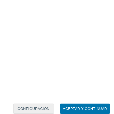
Calendario lunar
Lun
Mar
Mié
Jue
Vie
Sáb
Dom
8
9
10
11
12
13
14
15
16
17
18
19
20
21
CONFIGURACIÓN
ACEPTAR Y CONTINUAR