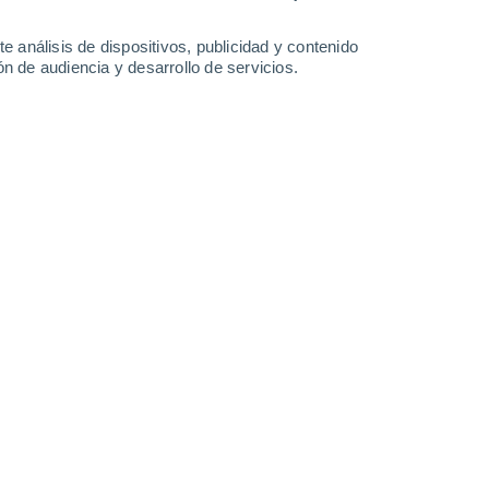
-
37
km/h
8
-
38
km/h
9
-
37
km/h
8
-
39
km/h
e análisis de dispositivos, publicidad y contenido
n de audiencia y desarrollo de servicios.
8 de agosto
Oeste
3 Medio
3
-
16 km/h
FPS:
6-10
Noroeste
5 Medio
3
-
19 km/h
FPS:
6-10
Noroeste
7 Alto
3
-
19 km/h
FPS:
15-25
Noroeste
8 ¡Muy Alto!
3
-
19 km/h
FPS:
25-50
Noroeste
8 ¡Muy Alto!
5
-
23 km/h
FPS:
25-50