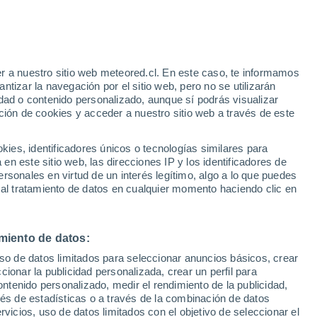
Parte de nieve
Pistas abiertas
Remontes
- / 12
0 / 5
o
r a nuestro sitio web meteored.cl. En este caso, te informamos
Km esquiables
Nieve
tizar la navegación por el sitio web, pero no se utilizarán
0 / 32
-
dad o contenido personalizado, aunque sí podrás visualizar
ción de cookies y acceder a nuestro sitio web a través de este
Satélites
Modelos
es, identificadores únicos o tecnologías similares para
n este sitio web, las direcciones IP y los identificadores de
rsonales en virtud de un interés legítimo, algo a lo que puedes
 al tratamiento de datos en cualquier momento haciendo clic en
Martes
Miércoles
Jueves
Viernes
11 Ago
12 Ago
13 Ago
14 Ago
miento de datos:
uso de datos limitados para seleccionar anuncios básicos, crear
60%
ccionar la publicidad personalizada, crear un perfil para
0.2 mm
ontenido personalizado, medir el rendimiento de la publicidad,
25°
/
12°
27°
/
12°
27°
/
11°
28°
/
13°
vés de estadísticas o a través de la combinación de datos
rvicios, uso de datos limitados con el objetivo de seleccionar el