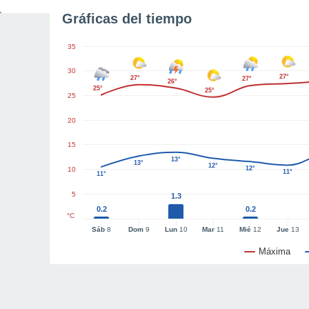
Gráficas del tiempo
35
30
27°
27°
27°
26°
25°
25°
25
20
15
13°
13°
12°
12°
10
11°
11°
5
1.3
0.2
0.2
°C
Sáb
8
Dom
9
Lun
10
Mar
11
Mié
12
Jue
13
Máxima