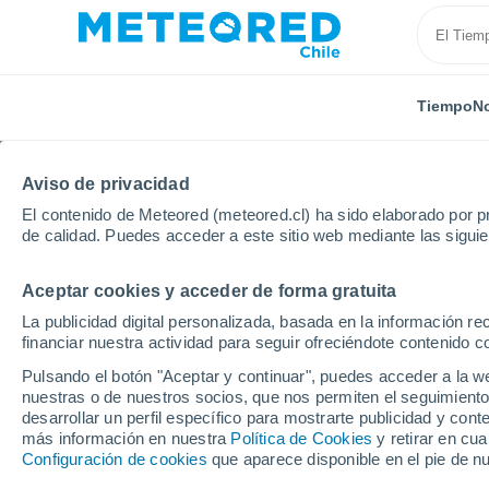
Tiempo
No
Aviso de privacidad
El contenido de Meteored (meteored.cl) ha sido elaborado por pr
de calidad. Puedes acceder a este sitio web mediante las sigui
Aceptar cookies y acceder de forma gratuita
Inicio
Suiza
Grisonia
Tschiertschen
La publicidad digital personalizada, basada en la información r
financiar nuestra actividad para seguir ofreciéndote contenido c
El Tiempo en Tschiert
Pulsando el botón "Aceptar y continuar", puedes acceder a la w
nuestras o de nuestros socios, que nos permiten el seguimiento
10:11
Sábado
desarrollar un perfil específico para mostrarte publicidad y co
más información en nuestra
Política de Cookies
y retirar en cu
Configuración de cookies
que aparece disponible en el pie de n
Soleado