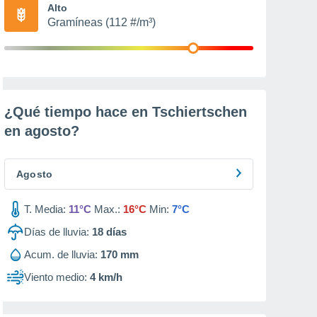
Alto
Gramíneas (112 #/m³)
¿Qué tiempo hace en Tschiertschen
en
agosto
?
Agosto
T. Media:
11°C
Max.:
16°C
Min:
7°C
Días de lluvia:
18
días
Acum. de lluvia:
170 mm
Viento medio:
4 km/h