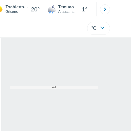
Tschiertschen
Temuco
Osorno
20°
1°
Grisons
Araucanía
Los Lagos
°C