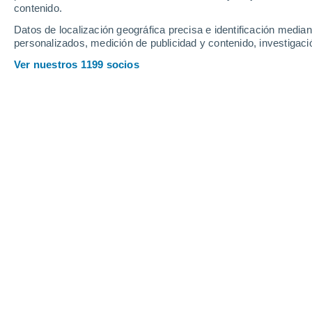
contenido.
8
-
37
km/h
8
-
33
km/h
9
8
-
32
km/h
Datos de localización geográfica precisa e identificación mediant
personalizados, medición de publicidad y contenido, investigació
Ver nuestros 1199 socios
Pronóstico para Tschiertschen hoy
, 
Soleado
18°
10:00
Sensación T.
18°
Soleado
20°
11:00
Sensación T.
20°
Soleado
22°
12:00
Sensación T.
22°
Soleado
23°
13:00
Sensación T.
25°
Nubes y claros
24°
14:00
Sensación T.
25°