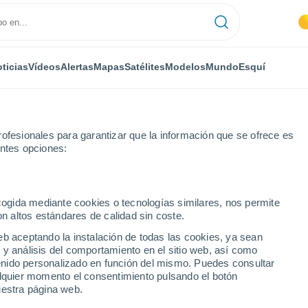
ticias
Vídeos
Alertas
Mapas
Satélites
Modelos
Mundo
Esquí
ofesionales para garantizar que la información que se ofrece es
entes opciones:
ecogida mediante cookies o tecnologías similares, nos permite
on altos estándares de calidad sin coste.
schen
eb aceptando la instalación de todas las cookies, ya sean
 y análisis del comportamiento en el sitio web, así como
...
ntenido personalizado en función del mismo. Puedes consultar
alquier momento el consentimiento pulsando el botón
Por hora
uestra página web.
Intervalos nubosos en las
próximas horas