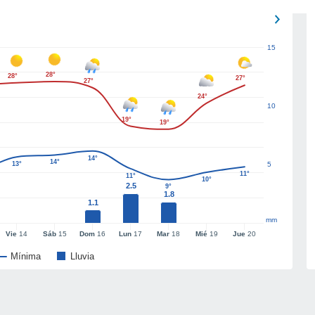
15
28°
28°
27°
27°
24°
10
19°
19°
14°
14°
13°
5
11°
11°
10°
2.5
9°
1.8
1.1
mm
Vie
14
Sáb
15
Dom
16
Lun
17
Mar
18
Mié
19
Jue
20
Mínima
Lluvia