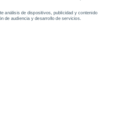
28°
/
25°
28°
/
25°
28°
/
26°
28°
/
26°
e análisis de dispositivos, publicidad y contenido
n de audiencia y desarrollo de servicios.
-
32
km/h
15
-
29
km/h
17
-
28
km/h
18
-
29
km/h
Sur
0 Bajo
22
-
39 km/h
FPS:
no
Sur
1 Bajo
21
-
37 km/h
FPS:
no
Sur
2 Bajo
20
-
36 km/h
FPS:
no
Sur
3 Medio
23
-
42 km/h
FPS:
6-10