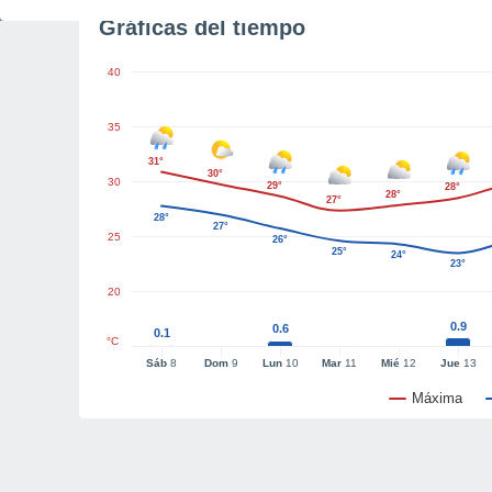
Gráficas del tiempo
40
35
31°
30°
30
29°
28°
28°
27°
28°
27°
25
26°
25°
24°
23°
20
0.9
0.6
0.1
°C
Sáb
8
Dom
9
Lun
10
Mar
11
Mié
12
Jue
13
Máxima