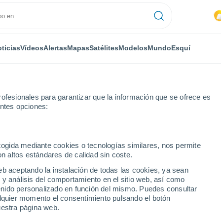
ticias
Vídeos
Alertas
Mapas
Satélites
Modelos
Mundo
Esquí
ofesionales para garantizar que la información que se ofrece es
entes opciones:
ecogida mediante cookies o tecnologías similares, nos permite
on altos estándares de calidad sin coste.
 Airport próxima semana
eb aceptando la instalación de todas las cookies, ya sean
 y análisis del comportamiento en el sitio web, así como
...
ntenido personalizado en función del mismo. Puedes consultar
alquier momento el consentimiento pulsando el botón
Por hora
uestra página web.
Calor Húmedo Sofocante en las
próximas horas