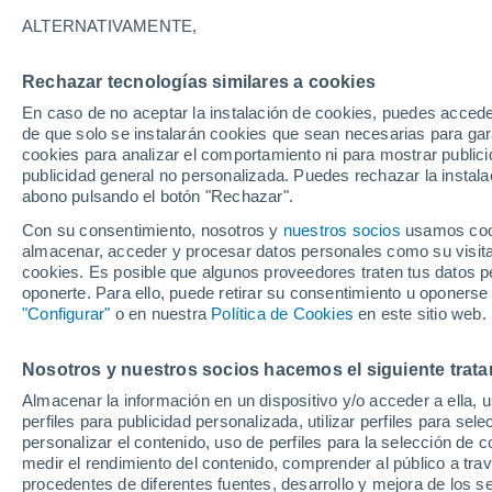
29°
ALTERNATIVAMENTE,
Rechazar tecnologías similares a cookies
Este
En caso de no aceptar la instalación de cookies, puedes accede
Sensación de 33°
29
-
53 km
de que solo se instalarán cookies que sean necesarias para garan
cookies para analizar el comportamiento ni para mostrar publici
publicidad general no personalizada. Puedes rechazar la instala
abono pulsando el botón "Rechazar".
Última hora
Aguanieve, heladas de hasta -3 °C y chubasc
Con su consentimiento, nosotros y
nuestros socios
usamos cooki
marcarán el fin de semana en la RM
almacenar, acceder y procesar datos personales como su visita e
cookies. Es posible que algunos proveedores traten tus datos pe
Tiempo 1 - 7 días
Actualidad
Mapa de nubosidad
oponerte. Para ello, puede retirar su consentimiento u oponerse
"Configurar"
o en nuestra
Política de Cookies
en este sitio web.
Nosotros y nuestros socios hacemos el siguiente trata
Domingo
Lunes
Sábado
Almacenar la información en un dispositivo y/o acceder a ella, 
16 Ago
17 Ago
15 Ago
perfiles para publicidad personalizada, utilizar perfiles para sele
personalizar el contenido, uso de perfiles para la selección de c
medir el rendimiento del contenido, comprender al público a tra
procedentes de diferentes fuentes, desarrollo y mejora de los se
70%
70%