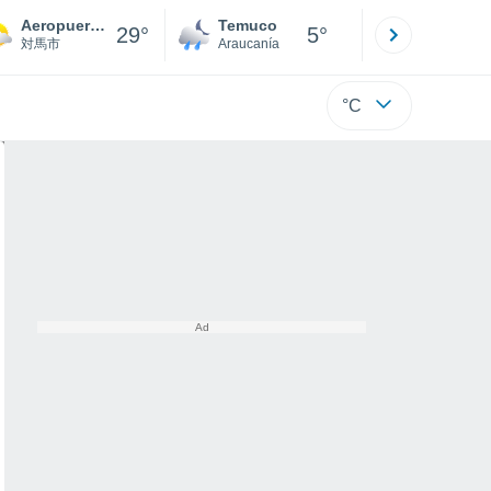
Aeropuerto de Tsushima
Temuco
Osorno
29°
5°
対馬市
Araucanía
Los Lagos
°C