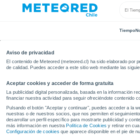
Tiempo
No
Aviso de privacidad
El contenido de Meteored (meteored.cl) ha sido elaborado por pr
de calidad. Puedes acceder a este sitio web mediante las sigui
Aceptar cookies y acceder de forma gratuita
Inicio
Japón
Tsushima Airport
Próxima semana
La publicidad digital personalizada, basada en la información r
financiar nuestra actividad para seguir ofreciéndote contenido c
El Tiempo en Tsushima
Pulsando el botón "Aceptar y continuar", puedes acceder a la w
nuestras o de nuestros socios, que nos permiten el seguimiento
08:19
Sábado
desarrollar un perfil específico para mostrarte publicidad y co
más información en nuestra
Política de Cookies
y retirar en cu
Configuración de cookies
que aparece disponible en el pie de n
Nubes y claros