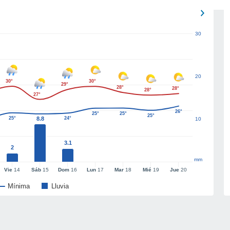
30
20
30°
30°
29°
28°
28°
28°
27°
26°
25°
25°
25°
25°
8.8
24°
10
3.1
2
mm
Vie
14
Sáb
15
Dom
16
Lun
17
Mar
18
Mié
19
Jue
20
Mínima
Lluvia