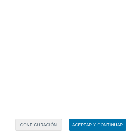
Calendario lunar
Lun
Mar
Mié
Jue
Vie
Sáb
Dom
8
9
10
11
12
13
14
15
16
17
18
19
20
21
CONFIGURACIÓN
ACEPTAR Y CONTINUAR