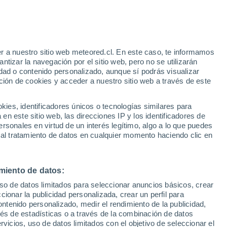
Aviso de nivel amarillo
Alerta moderada por fenómenos
costeros en Tsushima Airport hoy
r a nuestro sitio web meteored.cl. En este caso, te informamos
/h
Huracán
tizar la navegación por el sitio web, pero no se utilizarán
Dolphin A 864 kms de distancia
dad o contenido personalizado, aunque sí podrás visualizar
ción de cookies y acceder a nuestro sitio web a través de este
os
es, identificadores únicos o tecnologías similares para
n este sitio web, las direcciones IP y los identificadores de
rsonales en virtud de un interés legítimo, algo a lo que puedes
Satélites
Modelos
 al tratamiento de datos en cualquier momento haciendo clic en
miento de datos:
Martes
Miércoles
Jueves
Viernes
uso de datos limitados para seleccionar anuncios básicos, crear
18 Ago
19 Ago
20 Ago
21 Ago
ccionar la publicidad personalizada, crear un perfil para
ontenido personalizado, medir el rendimiento de la publicidad,
vés de estadísticas o a través de la combinación de datos
rvicios, uso de datos limitados con el objetivo de seleccionar el