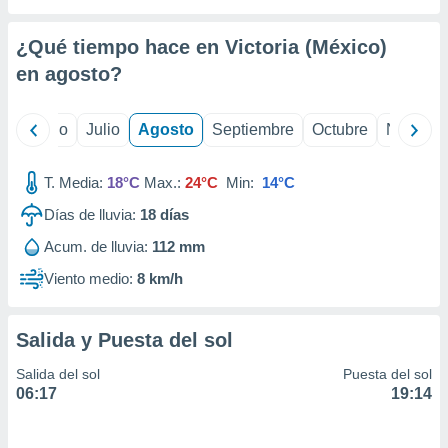
 seleccionar
o.
¿Qué tiempo hace en Victoria (México)
calización
precisa e
en
agosto
?
ión mediante
, publicidad
yo
Junio
Julio
Agosto
Septiembre
Octubre
Noviemb
dos,
T. Media:
18°C
Max.:
24°C
Min:
14°C
 publicidad
,
Días de lluvia:
18
días
ón de
 desarrollo
Acum. de lluvia:
112 mm
s.
Viento medio:
8 km/h
tros 1199
ios
Salida y Puesta del sol
Salida del sol
Puesta del sol
06:17
19:14