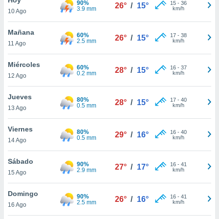
90%
15
-
36
26°
/
15°
3.9 mm
km/h
10 Ago
do en
 mismo.
sultar más
Mañana
60%
17
-
38
26°
/
15°
 en nuestra
2.5 mm
km/h
11 Ago
 Cookies
y
ualquier
Miércoles
60%
16
-
37
28°
/
15°
0.2 mm
km/h
12 Ago
ento
 botón
ación de
Jueves
80%
17
-
40
28°
/
15°
kies
0.5 mm
km/h
13 Ago
 disponible
e nuestra
Viernes
80%
16
-
40
.
29°
/
16°
0.5 mm
km/h
14 Ago
IVAMENTE,
Sábado
90%
16
-
41
27°
/
17°
2.9 mm
km/h
15 Ago
as
 a cookies
Domingo
90%
16
-
41
26°
/
16°
2.5 mm
km/h
 no aceptar
16 Ago
ón de