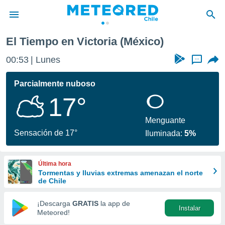
El Tiempo en Victoria (México)
privacidad
00:53
Lunes
...
o de
eteored.cl)
borado por
Parcialmente nuboso
es para
17°
ue la
 que se
e calidad.
Menguante
eder a este
Sensación de 17°
Iluminada:
5%
ediante las
opciones:
Última hora
ookies y
Tormentas y lluvias extremas amenazan el norte
e forma
de Chile
d digital
¡Descarga
GRATIS
la app de
Instalar
ada, basada
Meteored!
mación