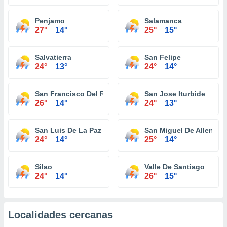
Penjamo
Salamanca
27°
14°
25°
15°
Salvatierra
San Felipe
24°
13°
24°
14°
San Francisco Del Rincon
San Jose Iturbide
26°
14°
24°
13°
San Luis De La Paz
San Miguel De Allende
24°
14°
25°
14°
Silao
Valle De Santiago
24°
14°
26°
15°
Localidades cercanas