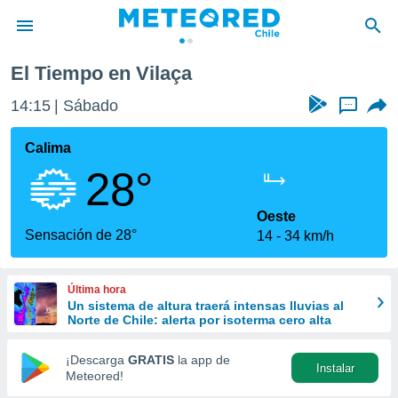
El Tiempo en Vilaça
privacidad
14:15
Sábado
...
o de
eteored.cl)
borado por
Calima
es para
28°
ue la
 que se
e calidad.
Oeste
eder a este
Sensación de 28°
14
34 km/h
ediante las
opciones:
Última hora
ookies y
Un sistema de altura traerá intensas lluvias al
e forma
Norte de Chile: alerta por isoterma cero alta
d digital
¡Descarga
GRATIS
la app de
Instalar
ada, basada
Meteored!
mación