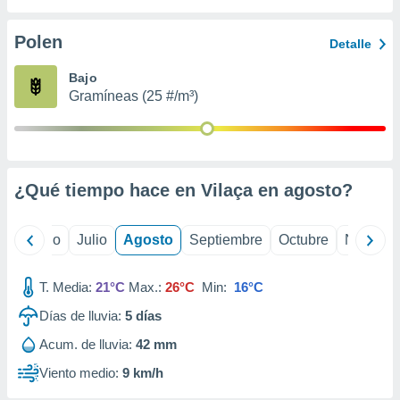
 seleccionar
o.
Polen
Detalle
calización
precisa e
Bajo
ión mediante
Gramíneas (25 #/m³)
, publicidad
dos,
 publicidad
,
¿Qué tiempo hace en Vilaça en
agosto
?
ón de
 desarrollo
s.
yo
Junio
Julio
Agosto
Septiembre
Octubre
Noviemb
tros 1199
ios
T. Media:
21°C
Max.:
26°C
Min:
16°C
Días de lluvia:
5
días
Acum. de lluvia:
42 mm
Viento medio:
9 km/h