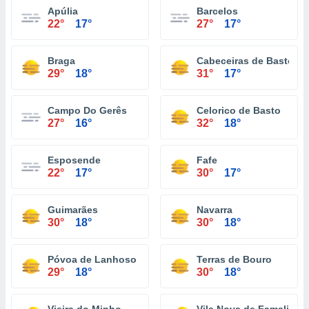
Apúlia
Barcelos
22°
17°
27°
17°
Braga
Cabeceiras de Basto
29°
18°
31°
17°
Campo Do Gerês
Celorico de Basto
27°
16°
32°
18°
Esposende
Fafe
22°
17°
30°
17°
Guimarães
Navarra
30°
18°
30°
18°
Póvoa de Lanhoso
Terras de Bouro
29°
18°
30°
18°