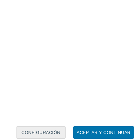
Calendario lunar
Lun
Mar
Mié
Jue
Vie
Sáb
Dom
8
9
10
11
12
13
14
15
16
17
18
19
20
21
CONFIGURACIÓN
ACEPTAR Y CONTINUAR