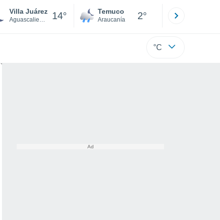
Villa Juárez
Temuco
Osorno
14°
2°
Aguascalientes
Araucanía
Los Lagos
°C