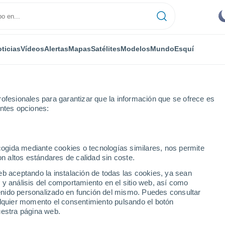
ticias
Vídeos
Alertas
Mapas
Satélites
Modelos
Mundo
Esquí
ofesionales para garantizar que la información que se ofrece es
entes opciones:
uárez
ecogida mediante cookies o tecnologías similares, nos permite
on altos estándares de calidad sin coste.
rez (Aguascalientes)
eb aceptando la instalación de todas las cookies, ya sean
 y análisis del comportamiento en el sitio web, así como
...
ntenido personalizado en función del mismo. Puedes consultar
alquier momento el consentimiento pulsando el botón
Por hora
uestra página web.
Cielos despejados en las
próximas horas