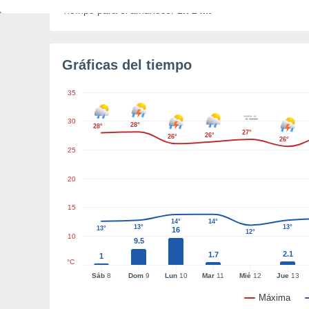
Tiempo para el amanecer
2h 24m
Gráficas del tiempo
35
30
28°
28°
27°
26°
26°
26°
25
20
15
14°
14°
13°
13°
13°
16
12°
10
9.5
2.1
1.7
1
°C
Sáb
8
Dom
9
Lun
10
Mar
11
Mié
12
Jue
13
Máxima