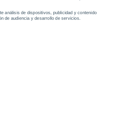
1.7 mm
2.1 mm
0.2 mm
26°
/
14°
27°
/
12°
26°
/
13°
28°
/
13°
e análisis de dispositivos, publicidad y contenido
n de audiencia y desarrollo de servicios.
-
41
km/h
16
-
37
km/h
10
-
35
km/h
3
-
42
km/h
e agosto
Noreste
0 Bajo
5
-
9 km/h
FPS:
no
Noreste
0 Bajo
5
-
9 km/h
FPS:
no
Noreste
0 Bajo
5
-
9 km/h
FPS:
no
Norte
1 Bajo
8
-
18 km/h
FPS:
no