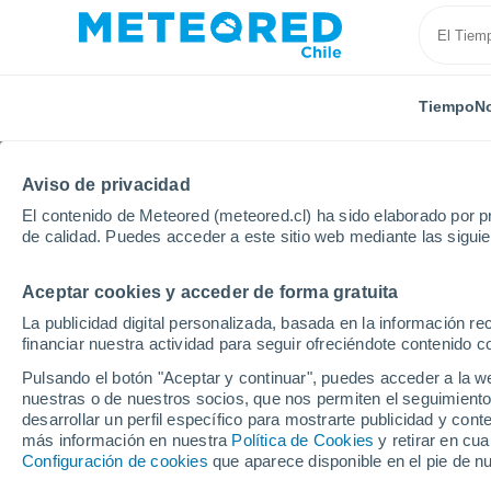
Tiempo
No
Aviso de privacidad
El contenido de Meteored (meteored.cl) ha sido elaborado por pr
de calidad. Puedes acceder a este sitio web mediante las sigui
Aceptar cookies y acceder de forma gratuita
Inicio
México
Estado de Aguascalientes
Villa J
La publicidad digital personalizada, basada en la información r
financiar nuestra actividad para seguir ofreciéndote contenido c
El Tiempo en Villa Juá
Pulsando el botón "Aceptar y continuar", puedes acceder a la w
nuestras o de nuestros socios, que nos permiten el seguimiento
03:35
Sábado
desarrollar un perfil específico para mostrarte publicidad y co
más información en nuestra
Política de Cookies
y retirar en cu
Configuración de cookies
que aparece disponible en el pie de n
Cielo despejado