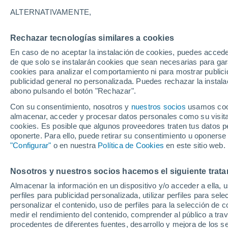
14°
ALTERNATIVAMENTE,
Rechazar tecnologías similares a cookies
Menguant
En caso de no aceptar la instalación de cookies, puedes accede
Iluminada
Sensación de 14°
de que solo se instalarán cookies que sean necesarias para garan
cookies para analizar el comportamiento ni para mostrar publici
publicidad general no personalizada. Puedes rechazar la instala
abono pulsando el botón "Rechazar".
Última hora
Condiciones climáticas de agosto en Chile: ll
Con su consentimiento, nosotros y
nuestros socios
usamos cooki
abundantes y temperaturas inusuales
almacenar, acceder y procesar datos personales como su visita e
cookies. Es posible que algunos proveedores traten tus datos pe
Tiempo 1 - 7 días
Actualidad
Mapa de temperatura
oponerte. Para ello, puede retirar su consentimiento u oponerse
"Configurar"
o en nuestra
Política de Cookies
en este sitio web.
Nosotros y nuestros socios hacemos el siguiente trata
Mañana
Lunes
Hoy
Almacenar la información en un dispositivo y/o acceder a ella, 
9 Ago
10 Ago
8 Ago
perfiles para publicidad personalizada, utilizar perfiles para sele
personalizar el contenido, uso de perfiles para la selección de c
medir el rendimiento del contenido, comprender al público a tra
procedentes de diferentes fuentes, desarrollo y mejora de los se
90%
90%
70%