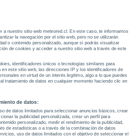
e
r a nuestro sitio web meteored.cl. En este caso, te informamos
:
21%
tizar la navegación por el sitio web, pero no se utilizarán
dad o contenido personalizado, aunque sí podrás visualizar
ción de cookies y acceder a nuestro sitio web a través de este
uvias
es, identificadores únicos o tecnologías similares para
n este sitio web, las direcciones IP y los identificadores de
rsonales en virtud de un interés legítimo, algo a lo que puedes
Satélites
Modelos
 al tratamiento de datos en cualquier momento haciendo clic en
miento de datos:
Martes
Miércoles
Jueves
Viernes
uso de datos limitados para seleccionar anuncios básicos, crear
11 Ago
12 Ago
13 Ago
14 Ago
ccionar la publicidad personalizada, crear un perfil para
ontenido personalizado, medir el rendimiento de la publicidad,
vés de estadísticas o a través de la combinación de datos
rvicios, uso de datos limitados con el objetivo de seleccionar el
80%
70%
60%