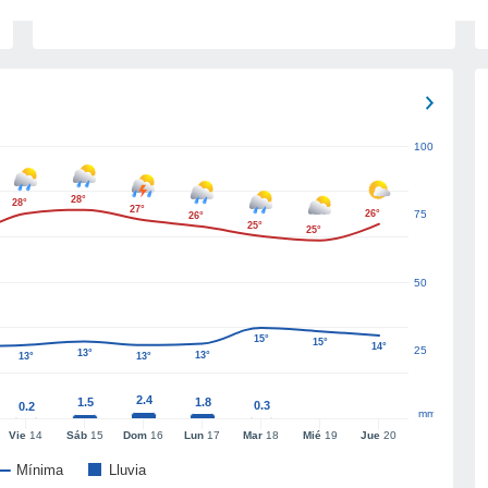
100
28°
28°
27°
26°
75
26°
25°
25°
50
15°
15°
14°
25
13°
13°
13°
13°
2.4
1.5
1.8
0.3
0.2
mm
Vie
14
Sáb
15
Dom
16
Lun
17
Mar
18
Mié
19
Jue
20
Mínima
Lluvia