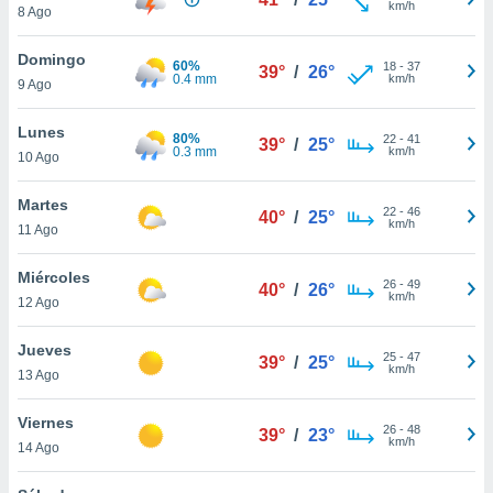
km/h
8 Ago
do en
 mismo.
Domingo
60%
18
-
37
sultar más
39°
/
26°
0.4 mm
km/h
9 Ago
 en nuestra
 Cookies
y
Lunes
ualquier
80%
22
-
41
39°
/
25°
0.3 mm
km/h
10 Ago
ento
 botón
Martes
22
-
46
40°
/
25°
ación de
km/h
11 Ago
kies
 disponible
Miércoles
e nuestra
26
-
49
40°
/
26°
km/h
.
12 Ago
IVAMENTE,
Jueves
25
-
47
39°
/
25°
km/h
13 Ago
as
Viernes
 a cookies
26
-
48
39°
/
23°
km/h
14 Ago
 no aceptar
ón de