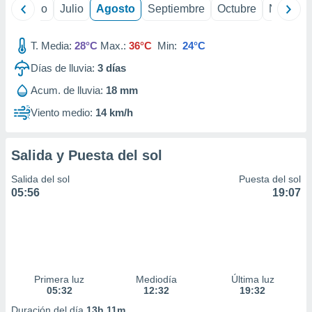
 seleccionar
yo
Junio
Julio
Agosto
Septiembre
Octubre
Noviemb
o.
calización
T. Media:
28°C
Max.:
36°C
Min:
24°C
precisa e
ión mediante
Días de lluvia:
3
días
, publicidad
Acum. de lluvia:
18 mm
Viento medio:
14 km/h
dos,
 publicidad
,
Salida y Puesta del sol
ón de
 desarrollo
Salida del sol
Puesta del sol
s.
05:56
19:07
tros 1199
ios
Primera luz
Mediodía
Última luz
05:32
12:32
19:32
Duración del día
13h 11m