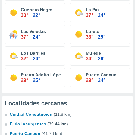
Guerrero Negro
La Paz
30°
22°
37°
24°
Las Veredas
Loreto
37°
24°
33°
29°
Los Barriles
Mulege
32°
26°
36°
28°
Puerto Adolfo López Mateos
Puerto Cancun
29°
25°
29°
24°
Localidades cercanas
Ciudad Constitucion
(11.8 km)
Ejido Insurgentes
(39.44 km)
Puerto Cancun
(41.78 km)