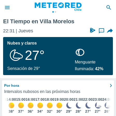
El Tiempo en Villa Morelos
privacidad
22:31
Jueves
...
o de
eteored.cl)
borado por
Nubes y claros
es para
27°
ue la
 que se
e calidad.
Menguante
eder a este
Sensación de 29°
Iluminada:
42%
ediante las
opciones:
Por hora
ookies y
e forma
Intervalos nubosos en las próximas horas
3:00
14:00
15:00
16:00
17:00
18:00
19:00
20:00
21:00
22:00
23:00
24:00
d digital
ada, basada
37°
38°
37°
36°
34°
32°
30°
29°
28°
27°
27°
26°
mación