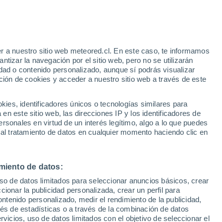
Aviso de nivel amarillo
Alerta moderada por incendios en
Vysoká Nad Labem hoy
r a nuestro sitio web meteored.cl. En este caso, te informamos
h
tizar la navegación por el sitio web, pero no se utilizarán
dad o contenido personalizado, aunque sí podrás visualizar
ción de cookies y acceder a nuestro sitio web a través de este
es, identificadores únicos o tecnologías similares para
n este sitio web, las direcciones IP y los identificadores de
rsonales en virtud de un interés legítimo, algo a lo que puedes
Satélites
Modelos
 al tratamiento de datos en cualquier momento haciendo clic en
miento de datos:
iércoles
Jueves
Viernes
Sábado
uso de datos limitados para seleccionar anuncios básicos, crear
12 Ago
13 Ago
14 Ago
15 Ago
ccionar la publicidad personalizada, crear un perfil para
ontenido personalizado, medir el rendimiento de la publicidad,
vés de estadísticas o a través de la combinación de datos
rvicios, uso de datos limitados con el objetivo de seleccionar el