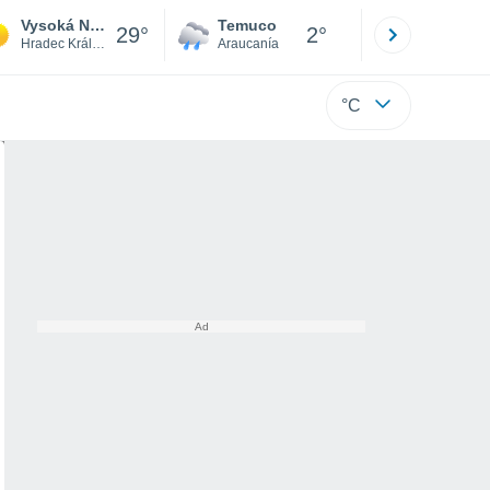
Vysoká Nad Labem
Temuco
Osorno
29°
2°
Hradec Králové
Araucanía
Los Lagos
°C