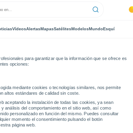
ticias
Vídeos
Alertas
Mapas
Satélites
Modelos
Mundo
Esquí
ofesionales para garantizar que la información que se ofrece es
entes opciones:
Vysoká Nad Labem
ecogida mediante cookies o tecnologías similares, nos permite
on altos estándares de calidad sin coste.
Nad Labem
eb aceptando la instalación de todas las cookies, ya sean
 y análisis del comportamiento en el sitio web, así como
...
ntenido personalizado en función del mismo. Puedes consultar
alquier momento el consentimiento pulsando el botón
Por hora
uestra página web.
Intervalos nubosos en las
próximas horas