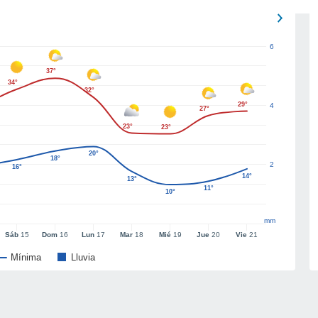
6
37°
34°
32°
29°
4
27°
23°
23°
20°
18°
2
16°
14°
13°
11°
10°
mm
Sáb
15
Dom
16
Lun
17
Mar
18
Mié
19
Jue
20
Vie
21
Mínima
Lluvia