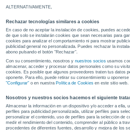
27°
ALTERNATIVAMENTE,
Rechazar tecnologías similares a cookies
Sureste
En caso de no aceptar la instalación de cookies, puedes accede
Sensación de 26°
8
-
24 km/
de que solo se instalarán cookies que sean necesarias para garan
cookies para analizar el comportamiento ni para mostrar publici
publicidad general no personalizada. Puedes rechazar la instala
abono pulsando el botón "Rechazar".
Última hora
Heladas iniciales darán paso a un ciclón que
Con su consentimiento, nosotros y
nuestros socios
usamos cooki
promete lluvia en la zona central
almacenar, acceder y procesar datos personales como su visita e
cookies. Es posible que algunos proveedores traten tus datos pe
Tiempo 1 - 7 días
Actualidad
Mapa de nubosidad
oponerte. Para ello, puede retirar su consentimiento u oponerse
"Configurar"
o en nuestra
Política de Cookies
en este sitio web.
Nosotros y nuestros socios hacemos el siguiente trata
Mañana
Martes
M
Hoy
Almacenar la información en un dispositivo y/o acceder a ella, 
10 Ago
11 Ago
9 Ago
perfiles para publicidad personalizada, utilizar perfiles para sele
personalizar el contenido, uso de perfiles para la selección de c
medir el rendimiento del contenido, comprender al público a tra
procedentes de diferentes fuentes, desarrollo y mejora de los se
30%