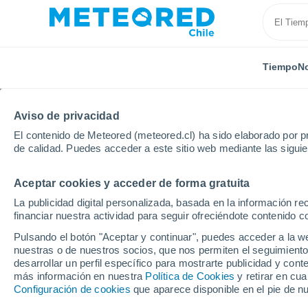
Tiempo
No
Aviso de privacidad
El contenido de Meteored (meteored.cl) ha sido elaborado por pr
de calidad. Puedes acceder a este sitio web mediante las sigui
Aceptar cookies y acceder de forma gratuita
Inicio
República Checa
Región de Hradec Králové
La publicidad digital personalizada, basada en la información r
financiar nuestra actividad para seguir ofreciéndote contenido c
El Tiempo en Vysoká 
Pulsando el botón "Aceptar y continuar", puedes acceder a la w
nuestras o de nuestros socios, que nos permiten el seguimiento
11:09
Domingo
desarrollar un perfil específico para mostrarte publicidad y co
más información en nuestra
Política de Cookies
y retirar en cu
Configuración de cookies
que aparece disponible en el pie de n
Soleado