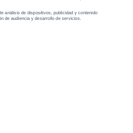
27°
/
14°
29°
/
13°
30°
/
15°
34°
/
16°
e análisis de dispositivos, publicidad y contenido
n de audiencia y desarrollo de servicios.
-
29
km/h
14
-
31
km/h
9
-
26
km/h
8
-
21
km/h
hoy
, 9 de agosto
Sureste
5 Medio
8
-
24 km/h
FPS:
6-10
Sureste
6 Alto
7
-
24 km/h
FPS:
15-25
Sureste
7 Alto
7
-
23 km/h
FPS:
15-25
Sureste
6 Alto
7
-
23 km/h
FPS:
15-25