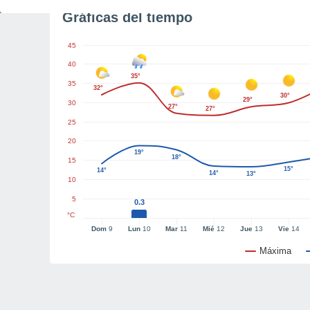
Gráficas del tiempo
45
40
35°
35
32°
30°
29°
30
27°
27°
25
20
19°
18°
15
15°
14°
14°
13°
10
5
0.3
°C
Dom
9
Lun
10
Mar
11
Mié
12
Jue
13
Vie
14
Máxima