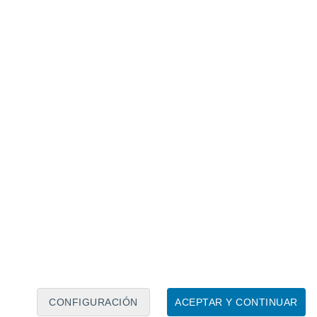
Calendario lunar
Lun
Mar
Mié
Jue
Vie
Sáb
Dom
9
10
11
12
13
14
15
16
17
18
19
20
21
22
CONFIGURACIÓN
ACEPTAR Y CONTINUAR