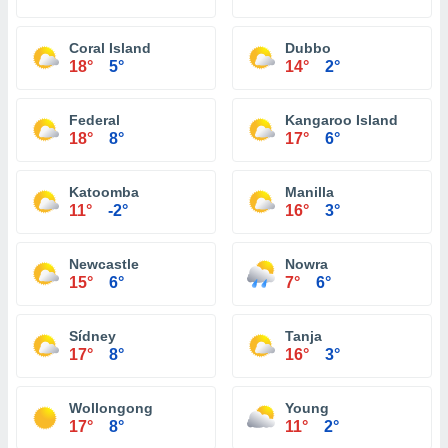
Coral Island
Dubbo
18°
5°
14°
2°
Federal
Kangaroo Island
18°
8°
17°
6°
Katoomba
Manilla
11°
-2°
16°
3°
Newcastle
Nowra
15°
6°
7°
6°
Sídney
Tanja
17°
8°
16°
3°
Wollongong
Young
17°
8°
11°
2°