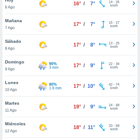
14
-
26
16°
/
7°
km/h
6 Ago
do en
 mismo.
sultar más
Mañana
15
-
27
17°
/
7°
 en nuestra
km/h
7 Ago
 Cookies
y
ualquier
Sábado
13
-
25
17°
/
8°
km/h
8 Ago
ento
 botón
ación de
Domingo
90%
22
-
34
17°
/
9°
kies
3 mm
km/h
9 Ago
 disponible
e nuestra
Lunes
80%
42
-
74
.
17°
/
10°
1.8 mm
km/h
10 Ago
IVAMENTE,
Martes
24
-
48
19°
/
9°
km/h
11 Ago
as
 a cookies
Miércoles
33
-
58
18°
/
11°
km/h
 no aceptar
12 Ago
ón de