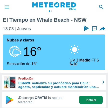
El Tiempo en Whale Beach - NSW
privacidad
13:03
Jueves
...
o de
eteored.cl)
borado por
Nubes y claros
es para
16°
ue la
 que se
e calidad.
UV
3 Medio
FPS
eder a este
Sensación de 16°
6-10
ediante las
opciones:
Predicción
ookies y
ECMWF actualiza su pronóstico para Chile:
e forma
agosto, septiembre y octubre mantendrían una
señal favorable para las lluvias
d digital
¡Descarga
GRATIS
la app de
Instalar
ada, basada
Meteored!
mación