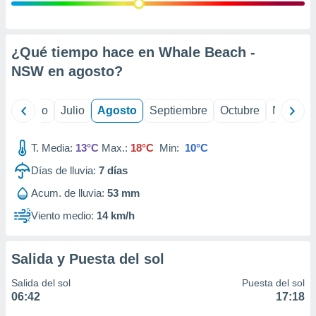
 seleccionar
o.
calización
precisa e
¿Qué tiempo hace en Whale Beach -
ión mediante
NSW en
agosto
?
, publicidad
yo
Junio
Julio
Agosto
Septiembre
Octubre
Noviemb
dos,
 publicidad
,
T. Media:
13°C
Max.:
18°C
Min:
10°C
ón de
Días de lluvia:
7
días
 desarrollo
s.
Acum. de lluvia:
53 mm
tros 1199
Viento medio:
14 km/h
ios
Salida y Puesta del sol
Salida del sol
Puesta del sol
06:42
17:18