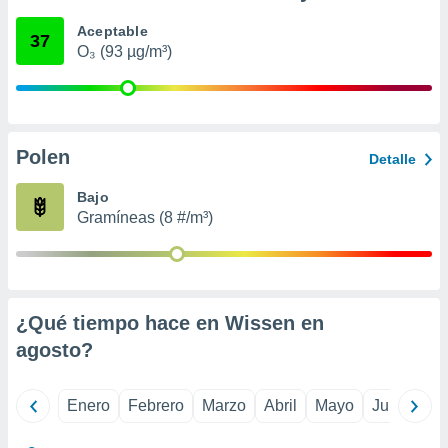
ento u
Aceptable
37
O₃ (93 µg/m³)
 de datos
er momento
ic en
o en
 Cookies
en
Polen
Detalle
eb.
Bajo
y
Gramíneas (8 #/m³)
socios
el
to de
¿Qué tiempo hace en Wissen en
la
 en un
agosto
?
 y/o acceder
 de datos
ara
Enero
Febrero
Marzo
Abril
Mayo
Junio
Ju
 anuncios
ar perfiles