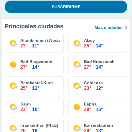
Principales ciudades
Más ciudades
Altenkirchen (Westerwald)
Alzey
23°
11°
25°
14°
Bad Bergzabern
Bad Kreuznach
27°
14°
27°
14°
Bernkastel-Kues
Coblenza
25°
12°
23°
12°
Daun
Espira
22°
10°
28°
16°
Frankenthal (Pfalz)
Kaiserslautern
26°
16°
26°
13°