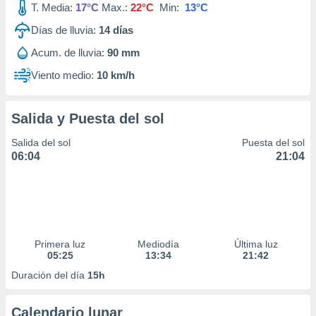
T. Media:
17°C
Max.:
22°C
Min:
13°C
idad
a, utilizar
Días de lluvia:
14
días
a
 la
Acum. de lluvia:
90 mm
Viento medio:
10 km/h
da, crear un
personalizar
o, uso de
a la
Salida y Puesta del sol
e contenido
Salida del sol
Puesta del sol
do, medir el
06:04
21:04
 de la
medir el
 del
 comprender
 través de
s o a través
nación de
Primera luz
Mediodía
Última luz
edentes de
05:25
13:34
21:42
fuentes,
Duración del día
15h
y mejora de
os, uso de
ados con el
Calendario lunar