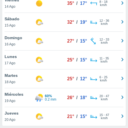
8
-
18
35°
/
17°
km/h
14 Ago
do en
 mismo.
sultar más
Sábado
12
-
36
32°
/
19°
 en nuestra
km/h
15 Ago
 Cookies
y
ualquier
Domingo
12
-
33
27°
/
15°
km/h
16 Ago
ento
 botón
ación de
Lunes
11
-
35
25°
/
15°
kies
km/h
17 Ago
 disponible
e nuestra
Martes
6
-
25
.
25°
/
12°
km/h
18 Ago
IVAMENTE,
Miércoles
60%
20
-
47
26°
/
18°
0.2 mm
km/h
19 Ago
as
 a cookies
Jueves
15
-
47
21°
/
15°
km/h
 no aceptar
20 Ago
ón de