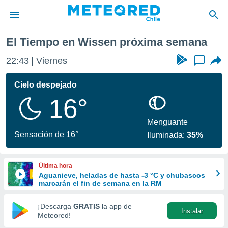
emana
El Tiempo en Wissen próxima semana
privacidad
22:43
Viernes
...
o de
eteored.cl)
borado por
Cielo despejado
es para
16°
ue la
 que se
e calidad.
Menguante
eder a este
Sensación de 16°
Iluminada:
35%
ediante las
opciones:
Última hora
ookies y
Aguanieve, heladas de hasta -3 °C y chubascos
e forma
marcarán el fin de semana en la RM
d digital
¡Descarga
GRATIS
la app de
Instalar
ada, basada
Meteored!
mación