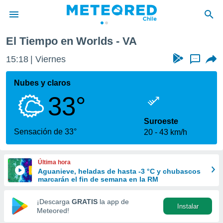
El Tiempo en Worlds - VA
privacidad
15:18
Viernes
...
o de
eteored.cl)
borado por
Nubes y claros
es para
33°
ue la
 que se
e calidad.
Suroeste
eder a este
Sensación de 33°
20
43 km/h
ediante las
opciones:
Última hora
ookies y
Aguanieve, heladas de hasta -3 °C y chubascos
e forma
marcarán el fin de semana en la RM
d digital
¡Descarga
GRATIS
la app de
Instalar
ada, basada
Meteored!
mación