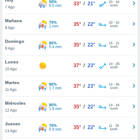
50%
20
-
44
33°
/
21°
0.5 mm
km/h
7 Ago
do en
 mismo.
sultar más
Mañana
70%
20
-
42
35°
/
22°
 en nuestra
1 mm
km/h
8 Ago
 Cookies
y
ualquier
Domingo
80%
15
-
31
35°
/
22°
0.4 mm
km/h
9 Ago
ento
 botón
ación de
Lunes
14
-
28
37°
/
23°
kies
km/h
10 Ago
 disponible
e nuestra
Martes
80%
14
-
46
.
37°
/
23°
1.7 mm
km/h
11 Ago
IVAMENTE,
Miércoles
80%
14
-
44
35°
/
22°
1.9 mm
km/h
12 Ago
as
 a cookies
Jueves
70%
11
-
35
35°
/
22°
0.9 mm
km/h
 no aceptar
13 Ago
ón de