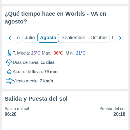
 seleccionar
o.
¿Qué tiempo hace en Worlds - VA en
calización
precisa e
agosto
?
ión mediante
, publicidad
yo
Junio
Julio
Agosto
Septiembre
Octubre
Noviemb
dos,
T. Media:
25°C
Max.:
30°C
Min:
21°C
 publicidad
,
Días de lluvia:
11
días
ón de
 desarrollo
Acum. de lluvia:
79 mm
s.
Viento medio:
7 km/h
tros 1199
ios
Salida y Puesta del sol
Salida del sol
Puesta del sol
06:28
20:18