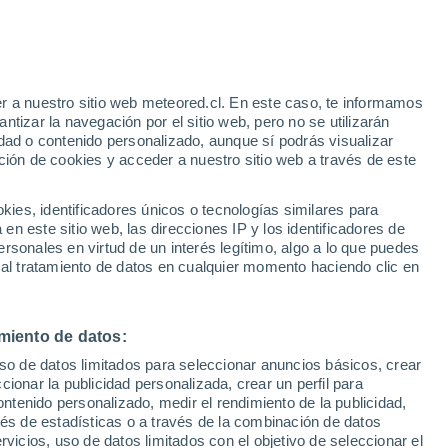
r a nuestro sitio web meteored.cl. En este caso, te informamos
tizar la navegación por el sitio web, pero no se utilizarán
dad o contenido personalizado, aunque sí podrás visualizar
ción de cookies y acceder a nuestro sitio web a través de este
os
es, identificadores únicos o tecnologías similares para
n este sitio web, las direcciones IP y los identificadores de
rsonales en virtud de un interés legítimo, algo a lo que puedes
ites
Modelos
 al tratamiento de datos en cualquier momento haciendo clic en
miento de datos:
Lunes
Martes
Miércoles
Jueves
uso de datos limitados para seleccionar anuncios básicos, crear
10 Ago
11 Ago
12 Ago
13 Ago
ccionar la publicidad personalizada, crear un perfil para
ontenido personalizado, medir el rendimiento de la publicidad,
vés de estadísticas o a través de la combinación de datos
rvicios, uso de datos limitados con el objetivo de seleccionar el
70%
40%
70%
70%