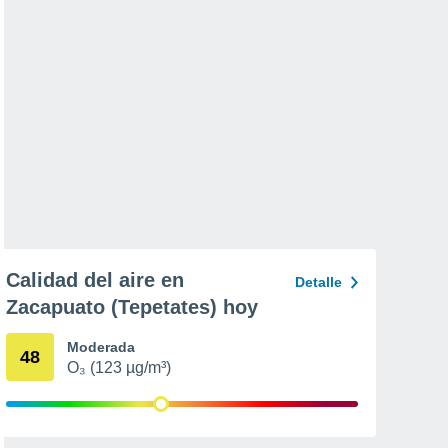
Calidad del aire en
Detalle
Zacapuato (Tepetates) hoy
Moderada
48
O₃ (123 µg/m³)