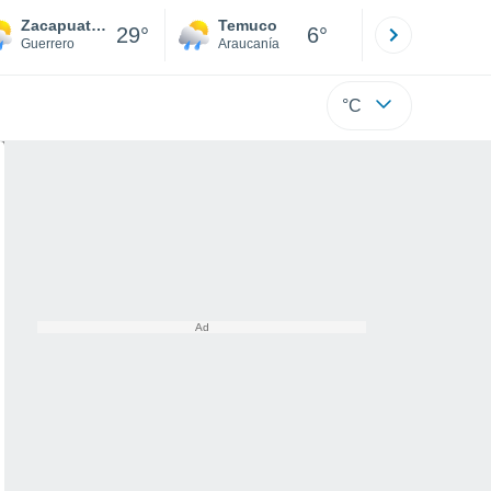
Zacapuato (Tepetates)
Temuco
Osorno
29°
6°
Guerrero
Araucanía
Los Lagos
°C