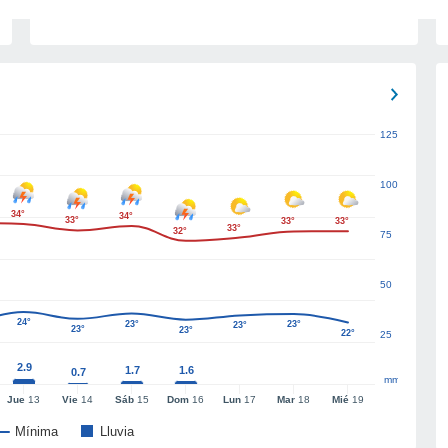
125
100
34°
34°
33°
33°
33°
33°
32°
75
50
24°
23°
23°
23°
23°
23°
22°
25
2.9
1.7
1.6
0.7
mm
Jue
13
Vie
14
Sáb
15
Dom
16
Lun
17
Mar
18
Mié
19
Mínima
Lluvia