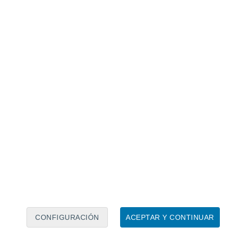
Calendario lunar
Lun
Mar
Mié
Jue
Vie
Sáb
Dom
7
8
9
10
11
12
13
14
15
16
17
18
19
20
CONFIGURACIÓN
ACEPTAR Y CONTINUAR