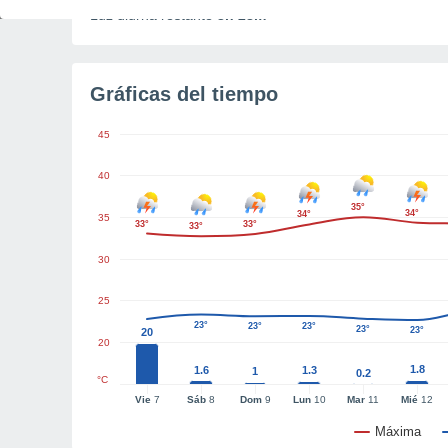
Luz diurna restante
3h 28m
Gráficas del tiempo
45
40
35°
34°
34°
35
33°
33°
33°
30
25
23°
23°
23°
23°
23°
20
20
1.8
1.6
1.3
1
0.2
°C
Vie
7
Sáb
8
Dom
9
Lun
10
Mar
11
Mié
12
Máxima