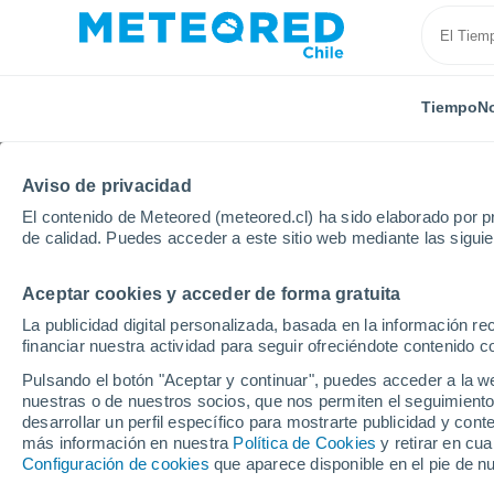
Tiempo
No
Aviso de privacidad
El contenido de Meteored (meteored.cl) ha sido elaborado por pr
de calidad. Puedes acceder a este sitio web mediante las sigui
Aceptar cookies y acceder de forma gratuita
Inicio
México
Estado de Guerrero
Zacapuato (T
La publicidad digital personalizada, basada en la información r
financiar nuestra actividad para seguir ofreciéndote contenido c
El Tiempo en Zacapuato
Pulsando el botón "Aceptar y continuar", puedes acceder a la w
nuestras o de nuestros socios, que nos permiten el seguimiento
16:09
Viernes
desarrollar un perfil específico para mostrarte publicidad y co
más información en nuestra
Política de Cookies
y retirar en cu
Configuración de cookies
que aparece disponible en el pie de n
Lluvia débil