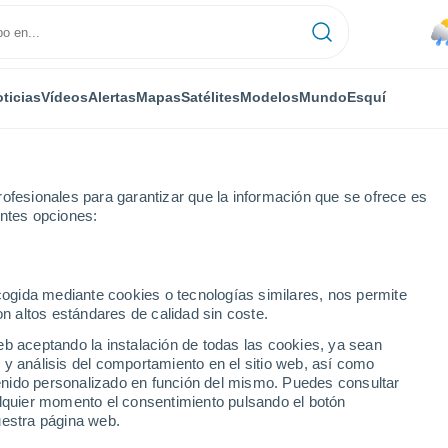
ticias
Vídeos
Alertas
Mapas
Satélites
Modelos
Mundo
Esquí
ofesionales para garantizar que la información que se ofrece es
entes opciones:
epetates)
ecogida mediante cookies o tecnologías similares, nos permite
on altos estándares de calidad sin coste.
 (Tepetates)
eb aceptando la instalación de todas las cookies, ya sean
 y análisis del comportamiento en el sitio web, así como
...
ntenido personalizado en función del mismo. Puedes consultar
alquier momento el consentimiento pulsando el botón
Por hora
uestra página web.
Riesgo de tormentas en las
próximas horas