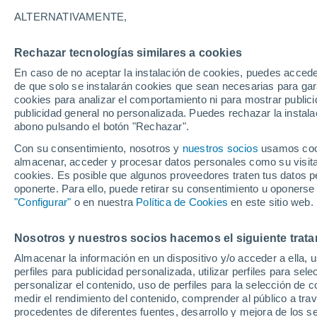
32°
ALTERNATIVAMENTE,
Rechazar tecnologías similares a cookies
40%
En caso de no aceptar la instalación de cookies, puedes accede
Sensación de 36°
0.3 mm
de que solo se instalarán cookies que sean necesarias para garan
cookies para analizar el comportamiento ni para mostrar publici
publicidad general no personalizada. Puedes rechazar la instala
abono pulsando el botón "Rechazar".
Última hora
Aguanieve, heladas de hasta -3 °C y chubasc
Con su consentimiento, nosotros y
nuestros socios
usamos cooki
marcarán el fin de semana en la RM
almacenar, acceder y procesar datos personales como su visita e
cookies. Es posible que algunos proveedores traten tus datos pe
Tiempo 1 - 7 días
Actualidad
Mapa de lluvia
Satél
oponerte. Para ello, puede retirar su consentimiento u oponerse
"Configurar"
o en nuestra
Política de Cookies
en este sitio web.
Nosotros y nuestros socios hacemos el siguiente trata
Mañana
Domingo
Hoy
Almacenar la información en un dispositivo y/o acceder a ella, 
8 Ago
9 Ago
7 Ago
perfiles para publicidad personalizada, utilizar perfiles para sele
personalizar el contenido, uso de perfiles para la selección de c
medir el rendimiento del contenido, comprender al público a tra
procedentes de diferentes fuentes, desarrollo y mejora de los se
80%
60%
90%