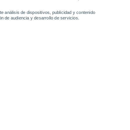
1.3 mm
0.2 mm
1.8 mm
2.9 mm
34°
/
23°
35°
/
23°
34°
/
23°
34°
/
24°
e análisis de dispositivos, publicidad y contenido
n de audiencia y desarrollo de servicios.
-
19
km/h
6
-
25
km/h
8
-
25
km/h
5
-
24
km/h
s) hoy
, 7 de agosto
Noroeste
4 Medio
4
-
17 km/h
FPS:
6-10
Este
2 Bajo
10
-
22 km/h
FPS:
no
Noreste
0 Bajo
4
-
22 km/h
FPS:
no
uboso
Sureste
0 Bajo
1
-
11 km/h
FPS:
no