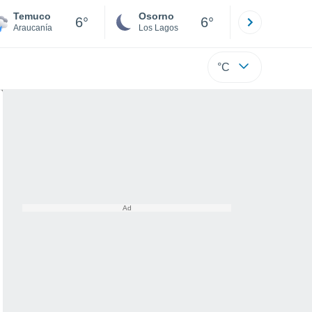
Temuco
Osorno
Puerto
6°
6°
Araucanía
Los Lagos
Los Lagos
°C