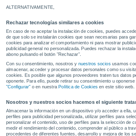
A - T
V
ALTERNATIVAMENTE,
Localidades más consultadas del Dist
Rechazar tecnologías similares a cookies
A Dos Francos
En caso de no aceptar la instalación de cookies, puedes accede
de que solo se instalarán cookies que sean necesarias para garan
Aguda
cookies para analizar el comportamiento ni para mostrar publici
publicidad general no personalizada. Puedes rechazar la instala
Almagreira
abono pulsando el botón "Rechazar".
Amor
Con su consentimiento, nosotros y
nuestros socios
usamos cooki
almacenar, acceder y procesar datos personales como su visita e
Arrabal
cookies. Es posible que algunos proveedores traten tus datos pe
oponerte. Para ello, puede retirar su consentimiento u oponerse
Arrimal
"Configurar"
o en nuestra
Política de Cookies
en este sitio web.
Atouguia Da Baleia
Nosotros y nuestros socios hacemos el siguiente trata
Bairradas
Almacenar la información en un dispositivo y/o acceder a ella, 
Bajouca
perfiles para publicidad personalizada, utilizar perfiles para sele
personalizar el contenido, uso de perfiles para la selección de c
Barosa
medir el rendimiento del contenido, comprender al público a tra
procedentes de diferentes fuentes, desarrollo y mejora de los se