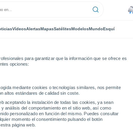
ticias
Vídeos
Alertas
Mapas
Satélites
Modelos
Mundo
Esquí
ofesionales para garantizar que la información que se ofrece es
entes opciones:
ecogida mediante cookies o tecnologías similares, nos permite
on altos estándares de calidad sin coste.
ciudades del Distrito de
eb aceptando la instalación de todas las cookies, ya sean
 y análisis del comportamiento en el sitio web, así como
ntenido personalizado en función del mismo. Puedes consultar
alquier momento el consentimiento pulsando el botón
uestra página web.