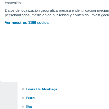
Batalha
contenido.
Datos de localización geográfica precisa e identificación mediant
Benedita
personalizados, medición de publicidad y contenido, investigació
Calvaria De Cima
Ver nuestros 1199 socios
Caranguejeira
Carriço
Castanheira de Pêra
Chainça
Coimbrão
Coto
Coz
Évora De Alcobaça
Ferrel
Ilha