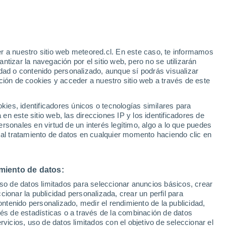
rito de Leiria
Maçãs De Dona Maria
r a nuestro sitio web meteored.cl. En este caso, te informamos
tizar la navegación por el sitio web, pero no se utilizarán
Meirinhas
dad o contenido personalizado, aunque sí podrás visualizar
ción de cookies y acceder a nuestro sitio web a través de este
Mira De Aire
Monte Real
es, identificadores únicos o tecnologías similares para
n este sitio web, las direcciones IP y los identificadores de
Nadadouro
rsonales en virtud de un interés legítimo, algo a lo que puedes
 al tratamiento de datos en cualquier momento haciendo clic en
Ortigosa
Pataias
miento de datos:
Pousos
uso de datos limitados para seleccionar anuncios básicos, crear
Redinha
ccionar la publicidad personalizada, crear un perfil para
ontenido personalizado, medir el rendimiento de la publicidad,
Regueira De Pontes
vés de estadísticas o a través de la combinación de datos
rvicios, uso de datos limitados con el objetivo de seleccionar el