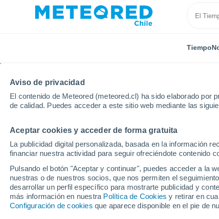
Tiempo
No
Aviso de privacidad
El contenido de Meteored (meteored.cl) ha sido elaborado por pr
de calidad. Puedes acceder a este sitio web mediante las sigui
Aceptar cookies y acceder de forma gratuita
Inicio
Portugal
Distrito de Leiria
Localidades
La publicidad digital personalizada, basada en la información r
financiar nuestra actividad para seguir ofreciéndote contenido c
El tiempo en todas las 
Pulsando el botón "Aceptar y continuar", puedes acceder a la w
Leiria
nuestras o de nuestros socios, que nos permiten el seguimiento
desarrollar un perfil específico para mostrarte publicidad y co
más información en nuestra
Política de Cookies
y retirar en cu
Todas las localidades del Distrito de Leiria
Configuración de cookies
que aparece disponible en el pie de n