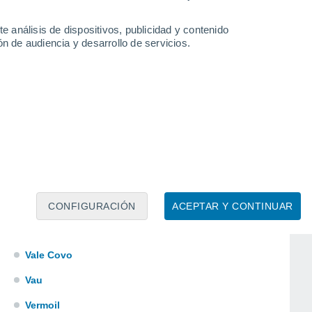
Reguengo Do Fetal
e análisis de dispositivos, publicidad y contenido
Salir De Matos
n de audiencia y desarrollo de servicios.
Salir Do Porto
Santa Catarina Da Serra
Santiago Da Guarda
Santiago De Litém
Serra D'el-Rei
Serro Ventoso
Tornada
CONFIGURACIÓN
ACEPTAR Y CONTINUAR
Valado Dos Frades
Vale Covo
Vau
Vermoil