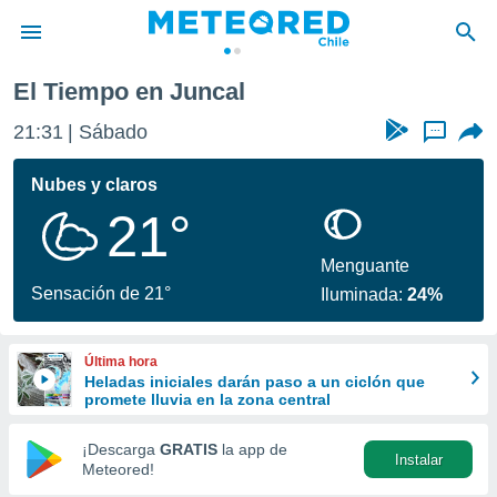
El Tiempo en Juncal
privacidad
21:31
Sábado
...
o de
eteored.cl)
borado por
Nubes y claros
es para
21°
ue la
 que se
e calidad.
Menguante
eder a este
Sensación de 21°
Iluminada:
24%
ediante las
opciones:
Última hora
ookies y
Heladas iniciales darán paso a un ciclón que
e forma
promete lluvia en la zona central
d digital
¡Descarga
GRATIS
la app de
Instalar
ada, basada
Meteored!
mación