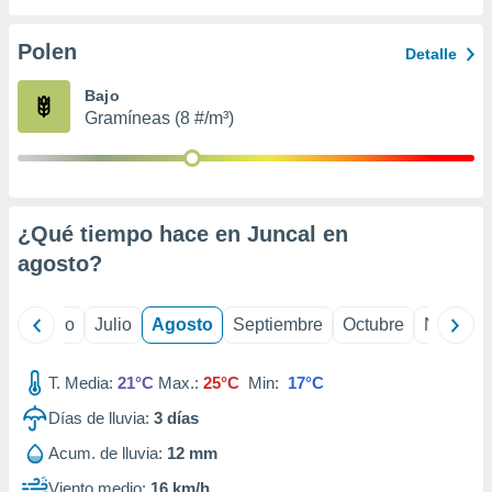
 seleccionar
o.
Polen
Detalle
calización
precisa e
Bajo
ión mediante
Gramíneas (8 #/m³)
, publicidad
dos,
 publicidad
,
¿Qué tiempo hace en Juncal en
ón de
agosto
?
 desarrollo
s.
tros 1199
yo
Junio
Julio
Agosto
Septiembre
Octubre
Noviemb
ios
T. Media:
21°C
Max.:
25°C
Min:
17°C
Días de lluvia:
3
días
Acum. de lluvia:
12 mm
Viento medio:
16 km/h