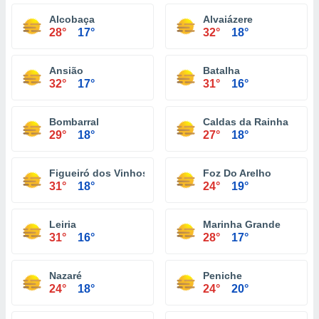
Alcobaça
Alvaiázere
28°
17°
32°
18°
Ansião
Batalha
32°
17°
31°
16°
Bombarral
Caldas da Rainha
29°
18°
27°
18°
Figueiró dos Vinhos
Foz Do Arelho
31°
18°
24°
19°
Leiria
Marinha Grande
31°
16°
28°
17°
Nazaré
Peniche
24°
18°
24°
20°