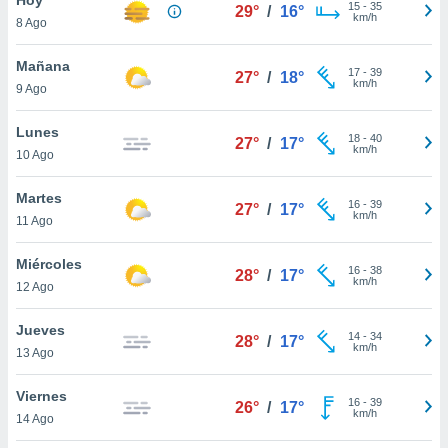
15
-
35
29°
/
16°
km/h
8 Ago
do en
 mismo.
sultar más
Mañana
17
-
39
27°
/
18°
 en nuestra
km/h
9 Ago
 Cookies
y
ualquier
Lunes
18
-
40
27°
/
17°
km/h
10 Ago
ento
 botón
ación de
Martes
16
-
39
27°
/
17°
kies
km/h
11 Ago
 disponible
e nuestra
Miércoles
16
-
38
.
28°
/
17°
km/h
12 Ago
IVAMENTE,
Jueves
14
-
34
28°
/
17°
km/h
13 Ago
as
 a cookies
Viernes
16
-
39
26°
/
17°
km/h
 no aceptar
14 Ago
ón de