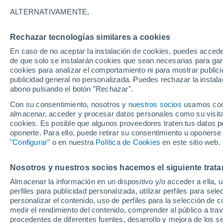
25°
ALTERNATIVAMENTE,
Rechazar tecnologías similares a cookies
Noroeste
En caso de no aceptar la instalación de cookies, puedes accede
Sensación de 26°
14
-
34 km
de que solo se instalarán cookies que sean necesarias para garan
cookies para analizar el comportamiento ni para mostrar publici
publicidad general no personalizada. Puedes rechazar la instala
abono pulsando el botón "Rechazar".
Última hora
Un sistema de altura traerá intensas lluvias al
Con su consentimiento, nosotros y
nuestros socios
usamos cooki
Norte de Chile: alerta por isoterma cero alta
almacenar, acceder y procesar datos personales como su visita e
cookies. Es posible que algunos proveedores traten tus datos pe
Tiempo 1 - 7 días
Actualidad
Mapa de nubosidad
oponerte. Para ello, puede retirar su consentimiento u oponerse
"Configurar"
o en nuestra
Política de Cookies
en este sitio web.
Nosotros y nuestros socios hacemos el siguiente trata
Mañana
Lunes
Hoy
Almacenar la información en un dispositivo y/o acceder a ella, 
9 Ago
10 Ago
8 Ago
perfiles para publicidad personalizada, utilizar perfiles para sele
personalizar el contenido, uso de perfiles para la selección de c
medir el rendimiento del contenido, comprender al público a tra
procedentes de diferentes fuentes, desarrollo y mejora de los se