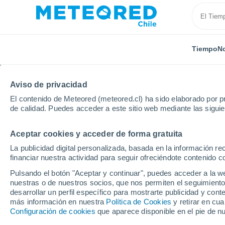
Tiempo
No
Aviso de privacidad
El contenido de Meteored (meteored.cl) ha sido elaborado por pr
de calidad. Puedes acceder a este sitio web mediante las sigui
Aceptar cookies y acceder de forma gratuita
Inicio
Portugal
Distrito de Leiria
Alcobaça
La publicidad digital personalizada, basada en la información r
financiar nuestra actividad para seguir ofreciéndote contenido c
El Tiempo en Alcobaça
Pulsando el botón "Aceptar y continuar", puedes acceder a la w
nuestras o de nuestros socios, que nos permiten el seguimiento
17:51
Sábado
desarrollar un perfil específico para mostrarte publicidad y co
más información en nuestra
Política de Cookies
y retirar en cu
Configuración de cookies
que aparece disponible en el pie de n
Parcialmente nuboso