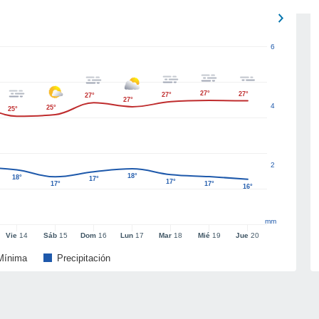
6
27°
27°
27°
27°
27°
4
25°
25°
2
18°
18°
17°
17°
17°
17°
16°
mm
Vie
14
Sáb
15
Dom
16
Lun
17
Mar
18
Mié
19
Jue
20
Mínima
Precipitación