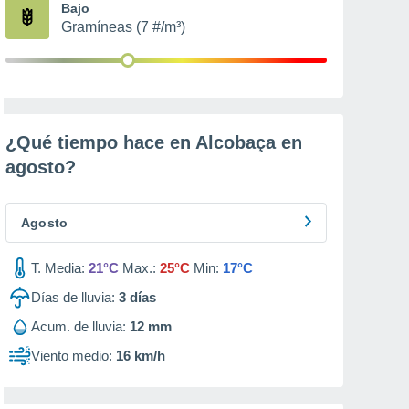
Bajo
Gramíneas (7 #/m³)
¿Qué tiempo hace en Alcobaça en
agosto
?
Agosto
T. Media:
21°C
Max.:
25°C
Min:
17°C
Días de lluvia:
3
días
Acum. de lluvia:
12 mm
Viento medio:
16 km/h