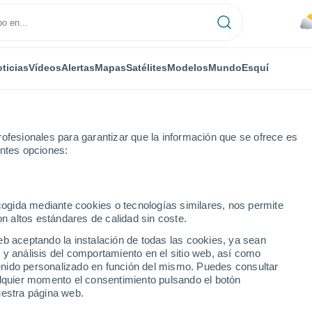
ticias
Vídeos
Alertas
Mapas
Satélites
Modelos
Mundo
Esquí
ofesionales para garantizar que la información que se ofrece es
entes opciones:
ecogida mediante cookies o tecnologías similares, nos permite
on altos estándares de calidad sin coste.
eb aceptando la instalación de todas las cookies, ya sean
 y análisis del comportamiento en el sitio web, así como
...
ntenido personalizado en función del mismo. Puedes consultar
alquier momento el consentimiento pulsando el botón
Por hora
uestra página web.
Cielos nubosos en las próximas
horas