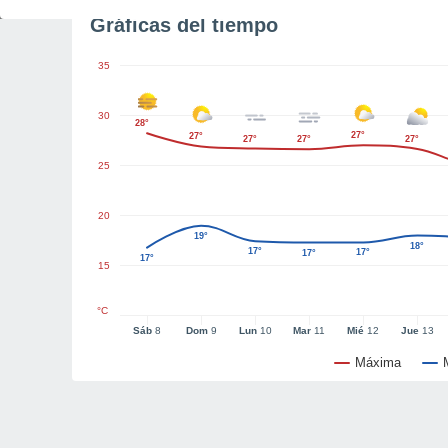
Gráficas del tiempo
35
30
28°
27°
27°
27°
27°
27°
25
20
19°
18°
17°
17°
17°
17°
15
°C
Sáb
8
Dom
9
Lun
10
Mar
11
Mié
12
Jue
13
Máxima