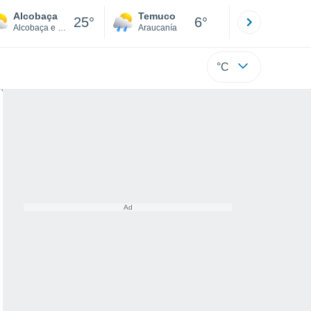
Alcobaça
Temuco
Osorno
25°
6°
Alcobaça e Vestiaria
Araucanía
Los Lagos
°C