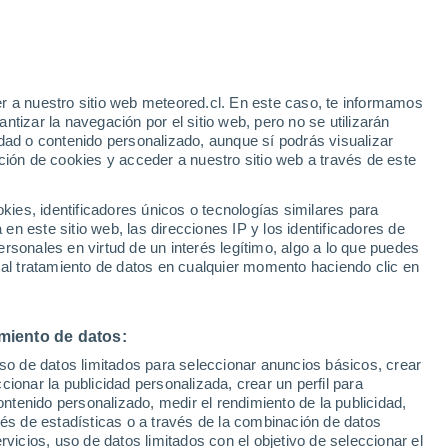
r a nuestro sitio web meteored.cl. En este caso, te informamos
/h
tizar la navegación por el sitio web, pero no se utilizarán
dad o contenido personalizado, aunque sí podrás visualizar
ción de cookies y acceder a nuestro sitio web a través de este
es, identificadores únicos o tecnologías similares para
n este sitio web, las direcciones IP y los identificadores de
rsonales en virtud de un interés legítimo, algo a lo que puedes
Satélites
Modelos
 al tratamiento de datos en cualquier momento haciendo clic en
miento de datos:
Martes
Miércoles
Jueves
Viernes
uso de datos limitados para seleccionar anuncios básicos, crear
11 Ago
12 Ago
13 Ago
14 Ago
ccionar la publicidad personalizada, crear un perfil para
ontenido personalizado, medir el rendimiento de la publicidad,
vés de estadísticas o a través de la combinación de datos
rvicios, uso de datos limitados con el objetivo de seleccionar el