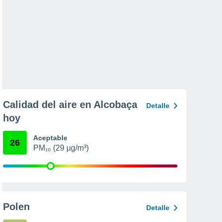
Calidad del aire en Alcobaça
Detalle
hoy
Aceptable
26
PM₁₀ (29 µg/m³)
Polen
Detalle