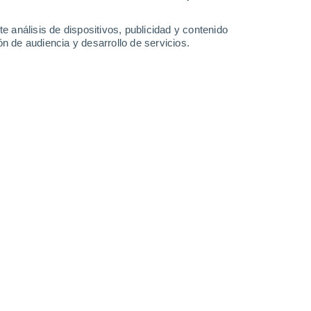
27°
/
17°
27°
/
17°
27°
/
18°
25°
/
18°
e análisis de dispositivos, publicidad y contenido
n de audiencia y desarrollo de servicios.
-
41
km/h
18
-
41
km/h
16
-
38
km/h
19
-
44
km/h
agosto
Oeste
3 Medio
15
-
34 km/h
FPS:
6-10
uboso
Noroeste
1 Bajo
14
-
34 km/h
FPS:
no
Noroeste
1 Bajo
14
-
33 km/h
FPS:
no
Noroeste
0 Bajo
13
-
30 km/h
FPS:
no