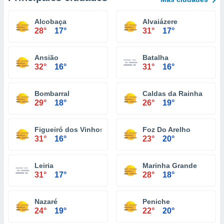
Alcobaça
Alvaiázere
28°
17°
31°
17°
Ansião
Batalha
32°
16°
31°
16°
Bombarral
Caldas da Rainha
29°
18°
26°
19°
Figueiró dos Vinhos
Foz Do Arelho
31°
16°
23°
20°
Leiria
Marinha Grande
31°
17°
28°
18°
Nazaré
Peniche
24°
19°
22°
20°