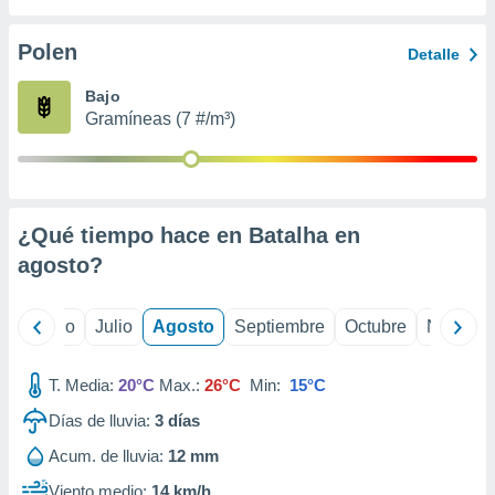
 seleccionar
o.
Polen
Detalle
calización
precisa e
Bajo
ión mediante
Gramíneas (7 #/m³)
, publicidad
dos,
 publicidad
,
¿Qué tiempo hace en Batalha en
ón de
agosto
?
 desarrollo
s.
tros 1199
yo
Junio
Julio
Agosto
Septiembre
Octubre
Noviemb
ios
T. Media:
20°C
Max.:
26°C
Min:
15°C
Días de lluvia:
3
días
Acum. de lluvia:
12 mm
Viento medio:
14 km/h