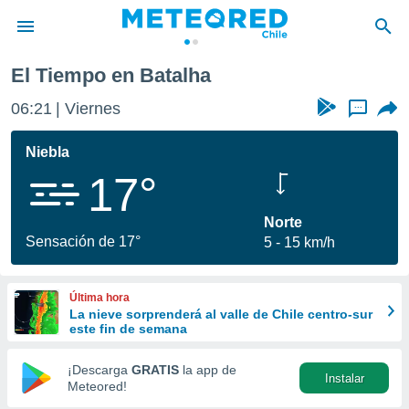
El Tiempo en Batalha
privacidad
06:21
Viernes
...
o de
eteored.cl)
borado por
Niebla
es para
17°
ue la
 que se
e calidad.
Norte
eder a este
Sensación de 17°
5
15 km/h
ediante las
opciones:
Última hora
ookies y
La nieve sorprenderá al valle de Chile centro-sur
e forma
este fin de semana
d digital
¡Descarga
GRATIS
la app de
Instalar
ada, basada
Meteored!
mación