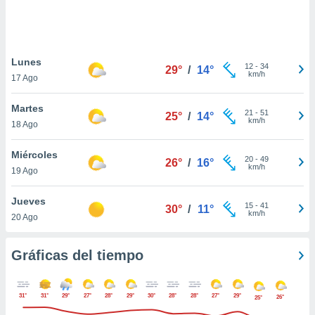
 botón
.
nto,
Lunes
12
-
34
29°
/
14°
km/h
17 Ago
cios
kies,
Martes
ores únicos
21
-
51
25°
/
14°
km/h
18 Ago
as similares
nar,
rocesar
Miércoles
20
-
49
26°
/
16°
onales como
km/h
19 Ago
 este sitio
recciones IP
Jueves
ficadores de
15
-
41
30°
/
11°
km/h
20 Ago
 posible
s
 traten tus
Gráficas del tiempo
nales en
 interés
go a lo que
31°
31°
29°
27°
28°
29°
30°
28°
28°
27°
29°
nerte. Para
26°
25°
retirar su