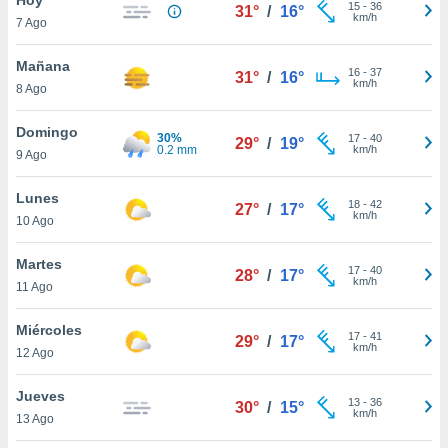
15
-
36
31°
/
16°
km/h
7 Ago
do en
 mismo.
sultar más
Mañana
16
-
37
31°
/
16°
 en nuestra
km/h
8 Ago
 Cookies
y
ualquier
Domingo
30%
17
-
40
29°
/
19°
0.2 mm
km/h
9 Ago
ento
 botón
ación de
Lunes
18
-
42
27°
/
17°
kies
km/h
10 Ago
 disponible
e nuestra
Martes
17
-
40
.
28°
/
17°
km/h
11 Ago
IVAMENTE,
Miércoles
17
-
41
29°
/
17°
km/h
12 Ago
as
 a cookies
Jueves
13
-
36
30°
/
15°
km/h
 no aceptar
13 Ago
ón de