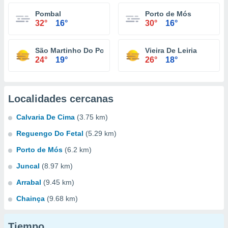
Pombal
Porto de Mós
32°
16°
30°
16°
São Martinho Do Porto
Vieira De Leiria
24°
19°
26°
18°
Localidades cercanas
Calvaria De Cima
(3.75 km)
Reguengo Do Fetal
(5.29 km)
Porto de Mós
(6.2 km)
Juncal
(8.97 km)
Arrabal
(9.45 km)
Chainça
(9.68 km)
Tiempo...