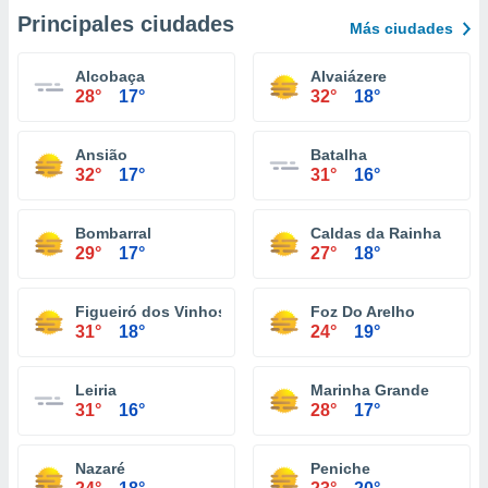
Principales ciudades
Más ciudades
Alcobaça
Alvaiázere
28°
17°
32°
18°
Ansião
Batalha
32°
17°
31°
16°
Bombarral
Caldas da Rainha
29°
17°
27°
18°
Figueiró dos Vinhos
Foz Do Arelho
31°
18°
24°
19°
Leiria
Marinha Grande
31°
16°
28°
17°
Nazaré
Peniche