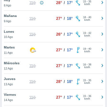
15
-
35
28°
/
17°
km/h
8 Ago
do en
 mismo.
sultar más
Mañana
18
-
40
27°
/
18°
 en nuestra
km/h
9 Ago
 Cookies
y
ualquier
Lunes
19
-
42
26°
/
17°
km/h
10 Ago
ento
 botón
ación de
Martes
19
-
40
27°
/
17°
kies
km/h
11 Ago
 disponible
e nuestra
Miércoles
16
-
38
.
27°
/
17°
km/h
12 Ago
IVAMENTE,
Jueves
15
-
35
28°
/
18°
km/h
13 Ago
as
 a cookies
Viernes
15
-
36
27°
/
17°
km/h
 no aceptar
14 Ago
ón de