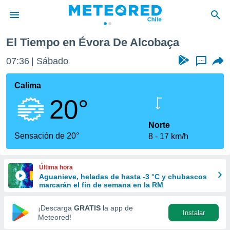
El Tiempo en Évora De Alcobaça
privacidad
07:36
Sábado
...
o de
eteored.cl)
borado por
Calima
es para
20°
ue la
 que se
e calidad.
Norte
eder a este
Sensación de 20°
8
17 km/h
ediante las
opciones:
Última hora
ookies y
Aguanieve, heladas de hasta -3 °C y chubascos
e forma
marcarán el fin de semana en la RM
d digital
¡Descarga
GRATIS
la app de
Instalar
ada, basada
Meteored!
mación