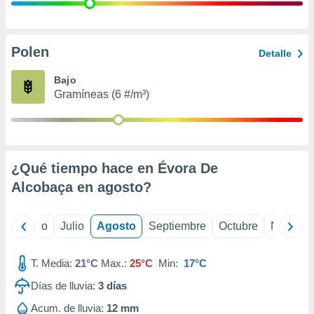
 seleccionar
o.
calización
precisa e
Polen
Detalle
ión mediante
Bajo
, publicidad
Gramíneas (6 #/m³)
dos,
 publicidad
,
ón de
¿Qué tiempo hace en Évora De
 desarrollo
s.
Alcobaça en
agosto
?
tros 1199
ios
yo
Junio
Julio
Agosto
Septiembre
Octubre
Noviemb
T. Media:
21°C
Max.:
25°C
Min:
17°C
Días de lluvia:
3
días
Acum. de lluvia:
12 mm