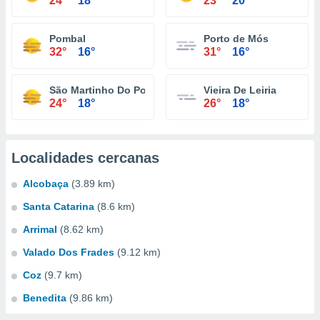
24°
18°
23°
20°
Pombal
Porto de Mós
32°
16°
31°
16°
São Martinho Do Porto
Vieira De Leiria
24°
18°
26°
18°
Localidades cercanas
Alcobaça
(3.89 km)
Santa Catarina
(8.6 km)
Arrimal
(8.62 km)
Valado Dos Frades
(9.12 km)
Coz
(9.7 km)
Benedita
(9.86 km)