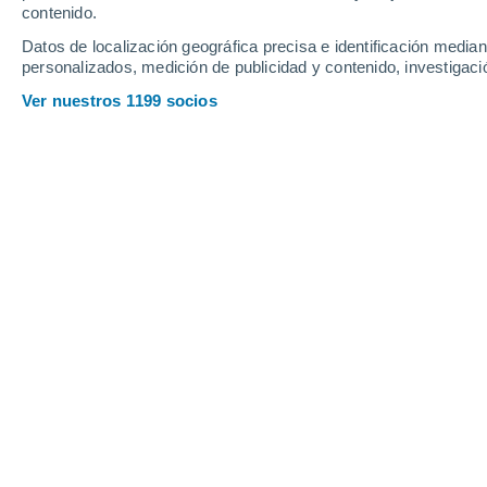
contenido.
Datos de localización geográfica precisa e identificación mediant
personalizados, medición de publicidad y contenido, investigació
Ver nuestros 1199 socios
Un día como hoy se conmemora el Día Internacional de la 
Laura Batista Faz
Hoy
5 de marzo
puede ser un día dec
responsables
en el ámbito energéti
efeméride es representativa en muchos
promover el buen uso de la energía