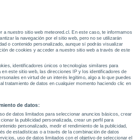
dial de la Eficiencia Energética. Para un
llevar un vida de confort sin privarnos de
 con algunas iniciativas. ¿Cuáles?
r a nuestro sitio web meteored.cl. En este caso, te informamos
tizar la navegación por el sitio web, pero no se utilizarán
dad o contenido personalizado, aunque sí podrás visualizar
ción de cookies y acceder a nuestro sitio web a través de este
es, identificadores únicos o tecnologías similares para
n este sitio web, las direcciones IP y los identificadores de
rsonales en virtud de un interés legítimo, algo a lo que puedes
 al tratamiento de datos en cualquier momento haciendo clic en
miento de datos:
uso de datos limitados para seleccionar anuncios básicos, crear
ccionar la publicidad personalizada, crear un perfil para
ontenido personalizado, medir el rendimiento de la publicidad,
vés de estadísticas o a través de la combinación de datos
rvicios, uso de datos limitados con el objetivo de seleccionar el