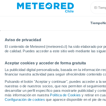
Tiempo
No
TODAS
ACTUALIDAD
CIENCIA
PREDICCIÓN
AST
Aviso de privacidad
El contenido de Meteored (meteored.cl) ha sido elaborado por pr
de calidad. Puedes acceder a este sitio web mediante las sigui
Aceptar cookies y acceder de forma gratuita
La publicidad digital personalizada, basada en la información r
financiar nuestra actividad para seguir ofreciéndote contenido c
Inicio
Noticias
Actualidad
Día Mundial de la Ef
Pulsando el botón "Aceptar y continuar", puedes acceder a la w
nuestras o de nuestros socios, que nos permiten el seguimiento
desarrollar un perfil específico para mostrarte publicidad y co
Día Mundial de la Efic
más información en nuestra
Política de Cookies
y retirar en cu
Configuración de cookies
que aparece disponible en el pie de n
podemos hacer desde