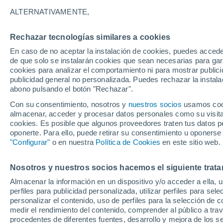
ALTERNATIVAMENTE,
Cada 5 de marzo se celebra el Día Mun
planeta más limpio, en el que podamos 
Rechazar tecnologías similares a cookies
recursos energéticos, debemos aportar
En caso de no aceptar la instalación de cookies, puedes accede
Descúbrelas aquí.
de que solo se instalarán cookies que sean necesarias para garan
cookies para analizar el comportamiento ni para mostrar publici
publicidad general no personalizada. Puedes rechazar la instala
abono pulsando el botón "Rechazar".
Con su consentimiento, nosotros y
nuestros socios
usamos cooki
almacenar, acceder y procesar datos personales como su visita e
cookies. Es posible que algunos proveedores traten tus datos pe
oponerte. Para ello, puede retirar su consentimiento u oponerse
"Configurar"
o en nuestra
Política de Cookies
en este sitio web.
Nosotros y nuestros socios hacemos el siguiente trata
Almacenar la información en un dispositivo y/o acceder a ella, 
perfiles para publicidad personalizada, utilizar perfiles para sele
personalizar el contenido, uso de perfiles para la selección de c
medir el rendimiento del contenido, comprender al público a tra
procedentes de diferentes fuentes, desarrollo y mejora de los se