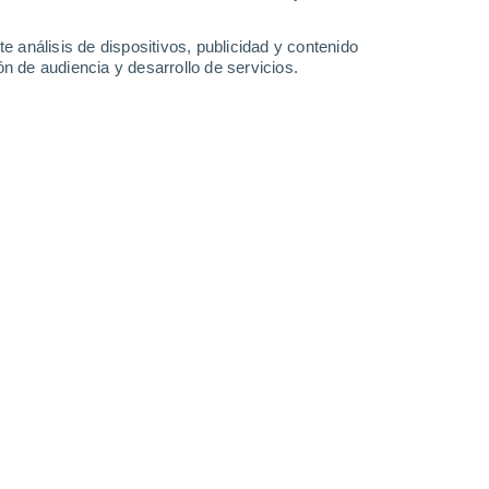
e análisis de dispositivos, publicidad y contenido
n de audiencia y desarrollo de servicios.
Eficiencia Energética.
05/03/2022 07:53
4 min
isivo para muchos: la
toma de decisiones
co
favorece a nuestro planeta. Esta
 países e instituciones y sirve para
, a fin de avanzar hacia la sustentabilidad.