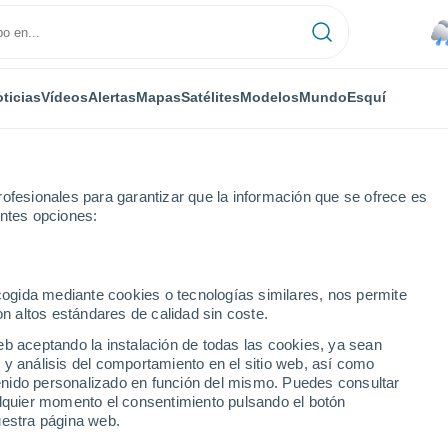
ticias
Vídeos
Alertas
Mapas
Satélites
Modelos
Mundo
Esquí
RONOMÍA
PLANTAS
TIEMPO LIBRE
ofesionales para garantizar que la información que se ofrece es
entes opciones:
ecogida mediante cookies o tecnologías similares, nos permite
on altos estándares de calidad sin coste.
iciencia Energética: ¿qué podemos hacer desde hoy?
eb aceptando la instalación de todas las cookies, ya sean
 y análisis del comportamiento en el sitio web, así como
ntenido personalizado en función del mismo. Puedes consultar
iencia Energética: ¿qué
alquier momento el consentimiento pulsando el botón
uestra página web.
 hoy?