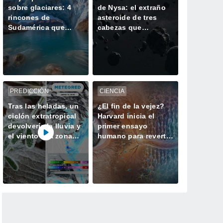
sobre glaciares: 4
de Nysa: el extraño
rincones de
asteroide de tres
Sudamérica que
cabezas que
parecen sacados de
asombra a la ciencia
un libro de cuentos
PREDICCIÓN
CIENCIA
Tras las heladas, un
¿El fin de la vejez?
ciclón extratropical
Harvard inicia el
devolvería la lluvia y
primer ensayo
el viento a la zona
humano para revertir
central la próxima
el envejecimiento
semana
celular