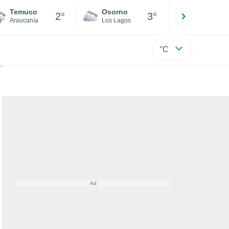
Temuco
Osorno
Puerto
2°
3°
Araucanía
Los Lagos
Los Lagos
°C