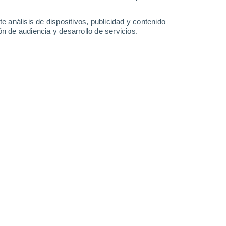
e análisis de dispositivos, publicidad y contenido
n de audiencia y desarrollo de servicios.
l que revoluciona el mundo actualmente. Foto: Pixa.
3/2023 09:19
4 min
estar mundialmente en el centro de la
del modelo de lenguaje
GPT-4, la última
amienta deslumbra por su capacidad, pero
nte los cuales se enfrenta también su propio
la empresa OpenAI.