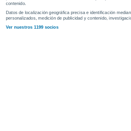
contenido.
Datos de localización geográfica precisa e identificación mediant
personalizados, medición de publicidad y contenido, investigació
Ver nuestros 1199 socios
ChatGPT, la potente herramienta de Inteligencia Artificia
Christian Garavaglia
26/0
Meteored Argentina
La
inteligencia artificial (IA)
vuelve a 
escena, con el reciente desembarco 
versión del
ChatGPT
. La nueva herr
también
plantea grandes dilemas
, a
creador, Sam Altman, actual CEO de 