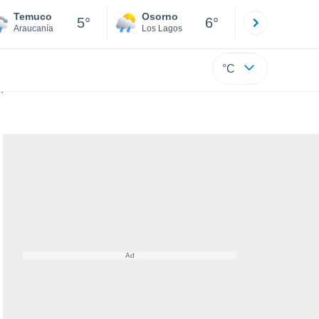
Temuco
Osorno
Puerto
5°
6°
Araucanía
Los Lagos
Los Lagos
°C