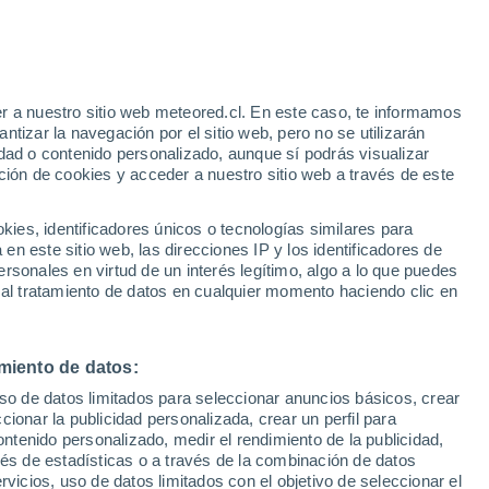
ue la humanidad debe estar preparada
a IA: desinformación y ciberataques, son
r a nuestro sitio web meteored.cl. En este caso, te informamos
tizar la navegación por el sitio web, pero no se utilizarán
dad o contenido personalizado, aunque sí podrás visualizar
ción de cookies y acceder a nuestro sitio web a través de este
es, identificadores únicos o tecnologías similares para
n este sitio web, las direcciones IP y los identificadores de
rsonales en virtud de un interés legítimo, algo a lo que puedes
 al tratamiento de datos en cualquier momento haciendo clic en
miento de datos:
uso de datos limitados para seleccionar anuncios básicos, crear
ccionar la publicidad personalizada, crear un perfil para
ontenido personalizado, medir el rendimiento de la publicidad,
vés de estadísticas o a través de la combinación de datos
rvicios, uso de datos limitados con el objetivo de seleccionar el