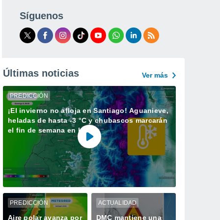
Síguenos
Últimas noticias
Ver más
PREDICCIÓN
¡El invierno no afloja en Santiago! Aguanieve,
heladas de hasta -3 °C y chubascos marcarán
el fin de semana en la RM
PREDICCIÓN
ACTUALIDAD
Aire polar avanza por
DMC mantiene una