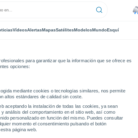
ticias
Vídeos
Alertas
Mapas
Satélites
Modelos
Mundo
Esquí
RONOMÍA
PLANTAS
TIEMPO LIBRE
ofesionales para garantizar que la información que se ofrece es
entes opciones:
ecogida mediante cookies o tecnologías similares, nos permite
on altos estándares de calidad sin coste.
asustados", advirtió el creador del ChatGPT
eb aceptando la instalación de todas las cookies, ya sean
 y análisis del comportamiento en el sitio web, así como
ntenido personalizado en función del mismo. Puedes consultar
sustados", advirtió el
alquier momento el consentimiento pulsando el botón
uestra página web.