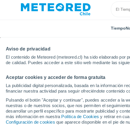
Tiempo
No
TODAS
ACTUALIDAD
CIENCIA
PREDICCIÓN
AST
Aviso de privacidad
El contenido de Meteored (meteored.cl) ha sido elaborado por pr
de calidad. Puedes acceder a este sitio web mediante las sigui
Aceptar cookies y acceder de forma gratuita
La publicidad digital personalizada, basada en la información r
financiar nuestra actividad para seguir ofreciéndote contenido c
Inicio
Noticias
Actualidad
IA: "Estamos un poco 
Pulsando el botón "Aceptar y continuar", puedes acceder a la w
nuestras o de nuestros socios, que nos permiten el seguimiento
desarrollar un perfil específico para mostrarte publicidad y co
IA: "Estamos un poco a
más información en nuestra
Política de Cookies
y retirar en cu
Configuración de cookies
que aparece disponible en el pie de n
creador del ChatGPT