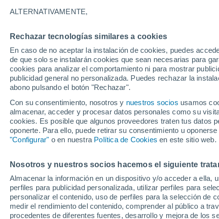
ALTERNATIVAMENTE,
Sam Altman, CEO de OpenAI, alertó q
para las consecuencias negativas de l
Rechazar tecnologías similares a cookies
las principales preocupaciones.
En caso de no aceptar la instalación de cookies, puedes accede
de que solo se instalarán cookies que sean necesarias para garan
cookies para analizar el comportamiento ni para mostrar publici
publicidad general no personalizada. Puedes rechazar la instala
abono pulsando el botón "Rechazar".
Con su consentimiento, nosotros y
nuestros socios
usamos cooki
almacenar, acceder y procesar datos personales como su visita e
cookies. Es posible que algunos proveedores traten tus datos pe
oponerte. Para ello, puede retirar su consentimiento u oponerse
"Configurar"
o en nuestra
Política de Cookies
en este sitio web.
Nosotros y nuestros socios hacemos el siguiente trata
Almacenar la información en un dispositivo y/o acceder a ella, 
perfiles para publicidad personalizada, utilizar perfiles para sele
personalizar el contenido, uso de perfiles para la selección de c
medir el rendimiento del contenido, comprender al público a tra
procedentes de diferentes fuentes, desarrollo y mejora de los se