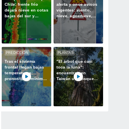
Chile: frente frío
alerta y once avisos
dejará nieve en cotas
vigentes: viento,
bajas del sur y
nieve, aguanieve,
centro del país este
tormentas y heladas
fin de semana
afectarán a Chile
PREDICCIÓN
PLANTAS
Tras el sistema
"El árbol que casi
frontal llegan bajas
toca la luna":
temperaturas:
encuentran en
pronostican mínimas
Taiwán un bosque
bajo cero en la zona
perdido con el
central
ejemplar más alto de
Asia