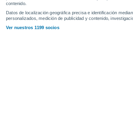
contenido.
Datos de localización geográfica precisa e identificación mediant
personalizados, medición de publicidad y contenido, investigació
Ver nuestros 1199 socios
La exhibición forma parte de la conmemoración del Año de
foco en la importancia del cerebro en ámbitos tan cotidia
creatividad.
Gabriela Aceitón Cortés
Las neuronas parecen ramas de árbole
dibujadas con tinta. Mucho antes de q
las imágenes digitales del cerebro,
un
observando células nerviosas bajo 
ilustraciones detalladas que hoy son co