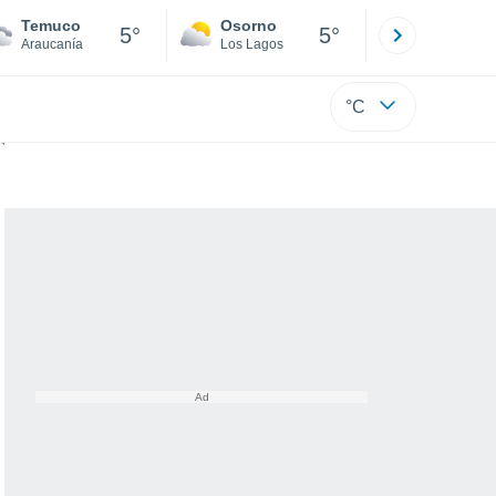
Temuco
Osorno
Puerto
5°
5°
Araucanía
Los Lagos
Los Lagos
°C