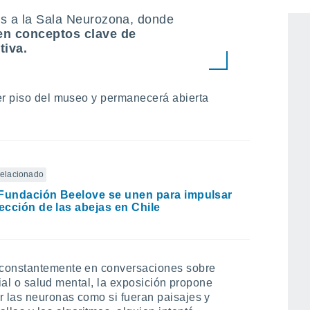
o se complementa con actividades de
as a la Sala Neurozona, donde
en conceptos clave de
tiva.
er piso del museo y permanecerá abierta
 relacionado
Fundación Beelove se unen para impulsar
tección de las abejas en Chile
 constantemente en conversaciones sobre
icial o salud mental, la exposición propone
r las neuronas como si fueran paisajes y