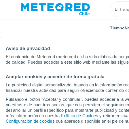
Tiempo
No
TODAS
ACTUALIDAD
CIENCIA
PREDICCIÓN
AST
Aviso de privacidad
El contenido de Meteored (meteored.cl) ha sido elaborado por pr
de calidad. Puedes acceder a este sitio web mediante las sigui
Aceptar cookies y acceder de forma gratuita
La publicidad digital personalizada, basada en la información r
financiar nuestra actividad para seguir ofreciéndote contenido c
Inicio
Noticias
Actualidad
Neuronas, arte y micr
Pulsando el botón "Aceptar y continuar", puedes acceder a la w
nuestras o de nuestros socios, que nos permiten el seguimiento
desarrollar un perfil específico para mostrarte publicidad y co
Neuronas, arte y micr
más información en nuestra
Política de Cookies
y retirar en cu
Configuración de cookies
que aparece disponible en el pie de n
exposición del MIM de