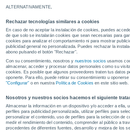
ALTERNATIVAMENTE,
La muestra “Revelando la neurona” ab
del Año del Cerebro 2026, acercando l
Rechazar tecnologías similares a cookies
desde una experiencia inmersiva y vis
En caso de no aceptar la instalación de cookies, puedes accede
de que solo se instalarán cookies que sean necesarias para garan
cookies para analizar el comportamiento ni para mostrar publici
publicidad general no personalizada. Puedes rechazar la instala
abono pulsando el botón "Rechazar".
Con su consentimiento, nosotros y
nuestros socios
usamos cooki
almacenar, acceder y procesar datos personales como su visita e
cookies. Es posible que algunos proveedores traten tus datos pe
oponerte. Para ello, puede retirar su consentimiento u oponerse
"Configurar"
o en nuestra
Política de Cookies
en este sitio web.
Nosotros y nuestros socios hacemos el siguiente trata
Almacenar la información en un dispositivo y/o acceder a ella, 
perfiles para publicidad personalizada, utilizar perfiles para sele
personalizar el contenido, uso de perfiles para la selección de c
medir el rendimiento del contenido, comprender al público a tra
procedentes de diferentes fuentes, desarrollo y mejora de los se