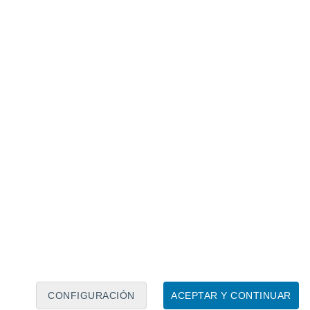
cos; otras recuerdan mapas
 uno de los sellos de la muestra:
ién puede observarse desde la
 el espíritu del MIM: acercar la ciencia a
la curiosidad y el asombro”
, señaló
 museo durante la inauguración.
 estará hasta vacaciones de
s y sistema nervioso, el recorrido está
s con experiencias cercanas como las
emoria o la salud mental.
CONFIGURACIÓN
ACEPTAR Y CONTINUAR