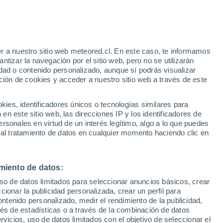
rió sus puertas en Santiago como parte
a neurociencia a familias y estudiantes
ual.
r a nuestro sitio web meteored.cl. En este caso, te informamos
tizar la navegación por el sitio web, pero no se utilizarán
dad o contenido personalizado, aunque sí podrás visualizar
ción de cookies y acceder a nuestro sitio web a través de este
es, identificadores únicos o tecnologías similares para
n este sitio web, las direcciones IP y los identificadores de
rsonales en virtud de un interés legítimo, algo a lo que puedes
 al tratamiento de datos en cualquier momento haciendo clic en
miento de datos:
uso de datos limitados para seleccionar anuncios básicos, crear
ccionar la publicidad personalizada, crear un perfil para
ontenido personalizado, medir el rendimiento de la publicidad,
vés de estadísticas o a través de la combinación de datos
rvicios, uso de datos limitados con el objetivo de seleccionar el