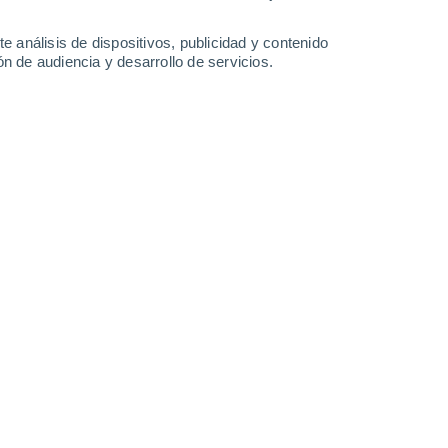
e análisis de dispositivos, publicidad y contenido
n de audiencia y desarrollo de servicios.
l Cerebro 2026 en Chile, una iniciativa que busca poner el
nos como la salud mental, el aprendizaje, las emociones y la
16/05/2026 20:02
5 min
s, raíces submarinas o constelaciones
ue existieran las resonancias magnéticas o
 científico español pasó horas
el microscopio
y transformó lo que veía en
nsideradas piezas científicas y artísticas.