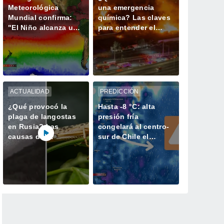
Meteorológica
una emergencia
Mundial confirma:
química? Las claves
"El Niño alcanza una
para entender el
fuerza no vista en
incendio industrial
años"
de Quilicura
ACTUALIDAD
PREDICCIÓN
¿Qué provocó la
Hasta -8 °C: alta
plaga de langostas
presión fría
en Rusia? Las
congelará al centro-
causas del
sur de Chile el
gigantesco enjambre
domingo 09
que invadió
Daguestán