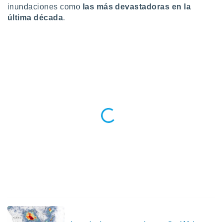
 seleccionar
inundaciones como
las más devastadoras en la
o.
última década
.
calización
precisa e
ión mediante
, publicidad
dos,
 publicidad
,
ón de
 desarrollo
s.
tros 1199
ios