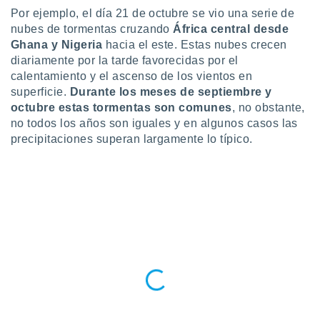
ento u
Por ejemplo, el día 21 de octubre se vio una serie de
nubes de tormentas cruzando
África central desde
 de datos
Ghana y Nigeria
hacia el este. Estas nubes crecen
er momento
diariamente por la tarde favorecidas por el
ic en
calentamiento y el ascenso de los vientos en
o en
superficie.
Durante los meses de septiembre y
 Cookies
en
octubre estas tormentas son comunes
, no obstante,
eb.
no todos los años son iguales y en algunos casos las
precipitaciones superan largamente lo típico.
y
socios
el
to de
la
 en un
 y/o acceder
 de datos
ara
 anuncios
ar perfiles