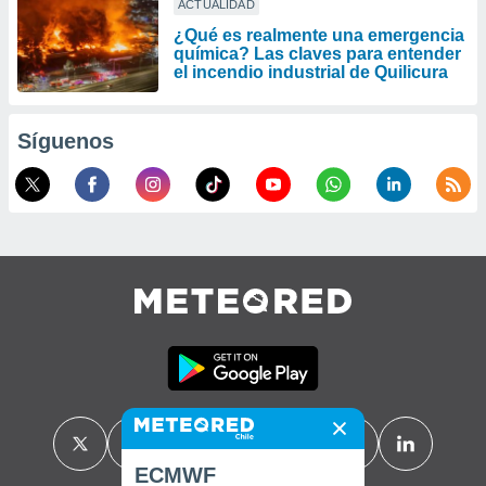
ACTUALIDAD
¿Qué es realmente una emergencia
química? Las claves para entender
el incendio industrial de Quilicura
Síguenos
ECMWF