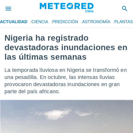
ACTUALIDAD
CIENCIA
PREDICCIÓN
ASTRONOMÍA
PLANTAS
privacidad
Nigeria ha registrado
o de
eteored.cl)
devastadoras inundaciones en
borado por
es para
las últimas semanas
ue la
 que se
La temporada lluviosa en Nigeria se transformó en
e calidad.
eder a este
una pesadilla. En octubre, las intensas lluvias
ediante las
provocaron devastadoras inundaciones en gran
opciones:
parte del país africano.
ookies y
e forma
d digital
ada, basada
mación