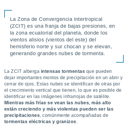
uedes
uestro sitio
ed.cl. En
te
La Zona de Convergencia Intertropical
 de que
(ZCIT) es una franja de bajas presiones, en
talarán
la zona ecuatorial del planeta, donde los
e sean
vientos alisios (vientos del este) del
para
a
hemisferio norte y sur chocan y se elevan,
por el sitio
generando grandes nubes de tormenta.
o se
cookies para
La ZCIT alberga
intensas tormentas
que pueden
nto ni para
dejar importantes montos de precipitación en un abrir y
licidad o
cerrar de ojos. Estas nubes se identifican de otras por
ado, aunque
el crecimiento vertical que tienen, lo que es posible de
sualizar
identificar en las imágenes infrarrojas de satélite.
general no
Mientras más frías se vean las nubes, más alto
ada. Puedes
están creciendo y más violentas pueden ser las
 instalación
precipitaciones
, comúnmente acompañadas de
y acceder a
io web a
tormentas eléctricas y granizos
.
ste abono