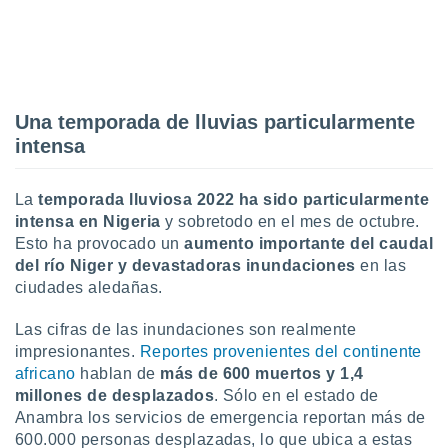
idad
a, utilizar
a
 la
da, crear un
Una temporada de lluvias particularmente
personalizar
intensa
o, uso de
a la
e contenido
La
temporada lluviosa 2022 ha sido particularmente
do, medir el
intensa en Nigeria
y sobretodo en el mes de octubre.
 de la
medir el
Esto ha provocado un
aumento importante del caudal
 del
del río Niger y devastadoras inundaciones
en las
 comprender
ciudades aledañas.
 través de
s o a través
Las cifras de las inundaciones son realmente
nación de
impresionantes.
Reportes provenientes del continente
edentes de
africano
hablan de
más de
600 muertos y 1,4
fuentes,
y mejora de
millones de desplazados
. Sólo en el estado de
os, uso de
Anambra los servicios de emergencia reportan más de
ados con el
600.000 personas desplazadas, lo que ubica a estas