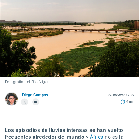
ediante
ecnologías
nos permite
estra
ara seguir
e contenido
stándares
ACEPTAR
sin coste.
Y
CONTINUAR
 botón
continuar",
der a la
CONFIGURACIÓN
ndo la
 de todas
, ya sean
Fotografía del Río Níger.
de nuestros
 nos
Diego Campos
29/10/2022 19:29
4 min
 y análisis
tamiento en
b, así como
un perfil
para
Los episodios de lluvias intensas se han vuelto
ublicidad y
frecuentes alrededor del mundo
y
África
no es la