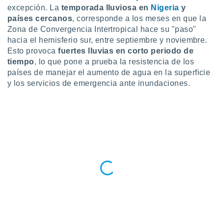
excepción. La
temporada lluviosa en
Nigeria
y
do en
países cercanos
, corresponde a los meses en que la
 mismo.
Zona de Convergencia Intertropical hace su "paso"
sultar más
hacia el hemisferio sur, entre septiembre y noviembre.
 en nuestra
 Cookies
y
Esto provoca
fuertes lluvias en corto periodo de
ualquier
tiempo
, lo que pone a prueba la resistencia de los
países de manejar el aumento de agua en la superficie
ento
y los servicios de emergencia ante inundaciones.
 botón
ación de
kies
 disponible
e nuestra
.
IVAMENTE,
as
 a cookies
 no aceptar
ón de