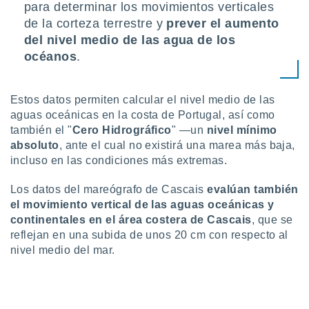
 seleccionar
para determinar los movimientos verticales
o.
de la corteza terrestre y
prever el aumento
calización
del nivel medio de las agua de los
precisa e
océanos
.
ión mediante
, publicidad
Estos datos permiten calcular el nivel medio de las
dos,
aguas oceánicas en la costa de Portugal, así como
 publicidad
también el "
Cero Hidrográfico
" —un
nivel mínimo
,
absoluto
, ante el cual no existirá una marea más baja,
ón de
incluso en las condiciones más extremas.
 desarrollo
s.
Los datos del mareógrafo de Cascais
evalúan también
tros 1199
el movimiento vertical de las aguas oceánicas y
ios
continentales en el área costera de Cascais
, que se
reflejan en una subida de unos 20 cm con respecto al
nivel medio del mar.