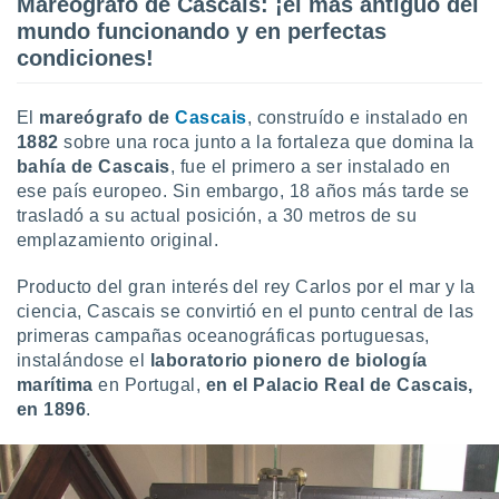
Mareógrafo de Cascais: ¡el más antiguo del
uedes
uestro sitio
mundo funcionando y en perfectas
ed.cl. En
condiciones!
te
 de que
talarán
El
mareógrafo de
Cascais
, construído e instalado en
e sean
1882
sobre una roca junto a la fortaleza que domina la
para
bahía de Cascais
, fue el primero a ser instalado en
a
ese país europeo. Sin embargo, 18 años más tarde se
por el sitio
trasladó a su actual posición, a 30 metros de su
o se
cookies para
emplazamiento original.
nto ni para
Producto del gran interés del rey Carlos por el mar y la
licidad o
ciencia, Cascais se convirtió en el punto central de las
primeras campañas oceanográficas portuguesas,
ado, aunque
instalándose el
laboratorio pionero de biología
sualizar
marítima
en Portugal,
en el Palacio Real de Cascais,
general no
ada. Puedes
en 1896
.
 instalación
y acceder a
io web a
ste abono