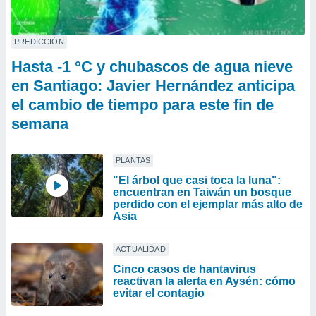
PREDICCIÓN
Hasta -1 °C y chubascos de agua nieve
en Santiago: Javier Hernández anticipa
el cambio de tiempo para este fin de
semana
PLANTAS
"El árbol que casi toca la luna":
encuentran en Taiwán un bosque
perdido con el ejemplar más alto de
Asia
ACTUALIDAD
Cinco casos de hantavirus
reactivan la alerta en Aysén: cómo
evitar el contagio