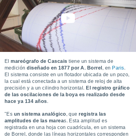
 botón
.
nto,
cios
kies,
ores únicos
as similares
nar,
El
mareógrafo de Cascais
tiene un sistema de
rocesar
medición
diseñado en 1877
por A. Borrel
, en
Paris
.
onales como
El sistema consiste en un flotador ubicada de un pozo,
 este sitio
la cual está conectada a un sistema de reloj de alta
recciones IP
precisión y a un cilindro horizontal.
El registro gráfico
ficadores de
 posible
de las oscilaciones de la boya es realizado desde
s
hace ya 134 años
.
 traten tus
nales en
"Es
un sistema analógico
, que
registra las
 interés
amplitudes de las marea
s. Esta amplitud es
go a lo que
registrada en una hoja con cuadrícula, en un sistema
nerte. Para
de Borrel, donde las líneas horizontales corresponden
retirar su