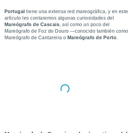
do en
Portugal
tiene una extensa red mareográfica, y en este
 mismo.
artículo les contaremos algunas curiosidades del
sultar más
Mareógrafo de Cascais
, así como un poco del
 en nuestra
 Cookies
y
Mareógrafo de Foz do Douro —conocido también como
ualquier
Mareógrafo de Cantareira o
Mareógrafo de Porto
.
ento
 botón
ación de
kies
 disponible
e nuestra
.
IVAMENTE,
as
 a cookies
 no aceptar
ón de