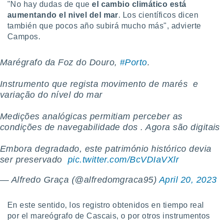
"No hay dudas de que
el cambio climático está
aumentando el nivel del mar
. Los científicos dicen
también que pocos año subirá mucho más", advierte
Campos.
Marégrafo da Foz do Douro,
#Porto
.
Instrumento que regista movimento de marés ️ e
variação do nível do mar
Medições analógicas permitiam perceber as
condições de navegabilidade dos . Agora são digitais
Embora degradado, este património histórico devia
ser preservado ️
pic.twitter.com/BcVDIaVXlr
— Alfredo Graça (@alfredomgraca95)
April 20, 2023
En este sentido, los registro obtenidos en tiempo real
por el mareógrafo de Cascais, o por otros instrumentos