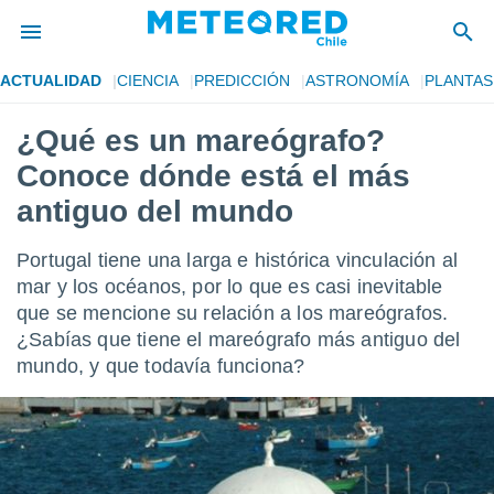
ACTUALIDAD
CIENCIA
PREDICCIÓN
ASTRONOMÍA
PLANTAS
privacidad
¿Qué es un mareógrafo?
o de
eteored.cl)
Conoce dónde está el más
borado por
es para
antiguo del mundo
ue la
 que se
Portugal tiene una larga e histórica vinculación al
e calidad.
eder a este
mar y los océanos, por lo que es casi inevitable
ediante las
que se mencione su relación a los mareógrafos.
opciones:
¿Sabías que tiene el mareógrafo más antiguo del
mundo, y que todavía funciona?
ookies y
e forma
d digital
ada, basada
mación