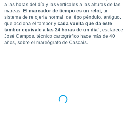
ento u
a las horas del día y las verticales a las alturas de las
mareas.
El marcador de tiempo es un reloj
, un
 de datos
sistema de relojería normal, del tipo péndulo, antiguo,
er momento
que acciona el tambor y
cada vuelta que da este
ic en
tambor equivale a las 24 horas de un día
", esclarece
o en
José Campos, técnico cartográfico hace más de 40
años, sobre el mareógrafo de Cascais.
 Cookies
en
eb.
y
socios
el
to de
la
 en un
 y/o acceder
 de datos
ara
 anuncios
ar perfiles