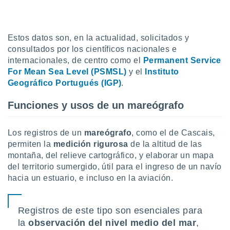
idad
a, utilizar
a
 la
Estos datos son, en la actualidad, solicitados y
consultados por los científicos nacionales e
da, crear un
internacionales, de centro como el
Permanent Service
personalizar
For Mean Sea Level (PSMSL)
y el
Instituto
o, uso de
Geográfico Portugués (IGP)
.
a la
e contenido
Funciones y usos de un mareógrafo
do, medir el
 de la
medir el
Los registros de un
mareógrafo
, como el de Cascais,
 del
 comprender
permiten la
medición rigurosa
de la altitud de las
 través de
montaña, del relieve cartográfico, y elaborar un mapa
s o a través
del territorio sumergido, útil para el ingreso de un navío
nación de
hacia un estuario, e incluso en la aviación.
edentes de
fuentes,
y mejora de
Registros de este tipo son esenciales para
os, uso de
ados con el
la
observación del nivel medio del mar
,