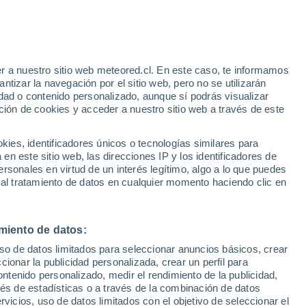
ecer agua potable, para riego o la
mplementación puede representar riesgos e
s son los pros y contras de los embalses?
r a nuestro sitio web meteored.cl. En este caso, te informamos
tizar la navegación por el sitio web, pero no se utilizarán
dad o contenido personalizado, aunque sí podrás visualizar
ción de cookies y acceder a nuestro sitio web a través de este
es, identificadores únicos o tecnologías similares para
n este sitio web, las direcciones IP y los identificadores de
rsonales en virtud de un interés legítimo, algo a lo que puedes
 al tratamiento de datos en cualquier momento haciendo clic en
miento de datos:
uso de datos limitados para seleccionar anuncios básicos, crear
ccionar la publicidad personalizada, crear un perfil para
ontenido personalizado, medir el rendimiento de la publicidad,
vés de estadísticas o a través de la combinación de datos
rvicios, uso de datos limitados con el objetivo de seleccionar el