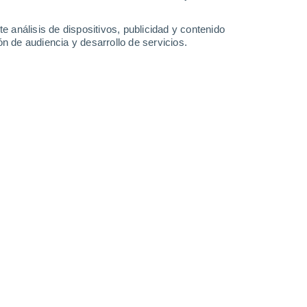
e análisis de dispositivos, publicidad y contenido
n de audiencia y desarrollo de servicios.
ran represa. Para la construcción de un embalse son necesarios
.
01/09/2023 06:09
9 min
 que no veíamos hace años en Chile.
arias zonas del país
e incluso la
ctados por la megasequía
, como la laguna