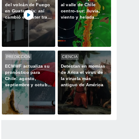
del volcán de Fuego
al valle de Chile
en Guatemala: así
centro-sur: lluvia,
cambió el cráter tras
viento y helada
50 horas de intensa
extrema para este fin
actividad
de semana
PREDICCIÓN
CIENCIA
ECMWF actualiza su
Detectan en momias
pronóstico para
de Arica el virus de
Chile: agosto,
la viruela más
septiembre y octubre
antiguo de América
mantendrían una
señal favorable para
las lluvias