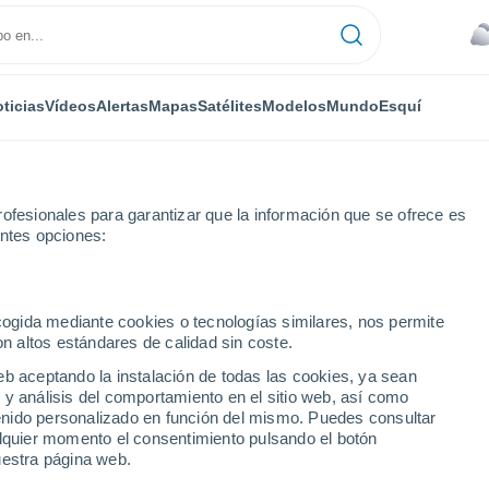
ticias
Vídeos
Alertas
Mapas
Satélites
Modelos
Mundo
Esquí
RONOMÍA
PLANTAS
TIEMPO LIBRE
ofesionales para garantizar que la información que se ofrece es
entes opciones:
ecogida mediante cookies o tecnologías similares, nos permite
on altos estándares de calidad sin coste.
 versus reserva de agua? Las dos caras de los embalses
eb aceptando la instalación de todas las cookies, ya sean
 y análisis del comportamiento en el sitio web, así como
ntenido personalizado en función del mismo. Puedes consultar
 versus reserva de agua?
alquier momento el consentimiento pulsando el botón
uestra página web.
embalses