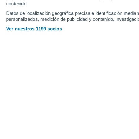
contenido.
Datos de localización geográfica precisa e identificación mediant
personalizados, medición de publicidad y contenido, investigació
Ver nuestros 1199 socios
Casi la mitad de los ríos del mundo tiene al menos una g
tres elementos: la presa, el aliviadero y las obras de toma
Gabriela Aceitón Cortés
Este invierno nos ha dejado imágenes
Torrentosas lluvias,
inundaciones en v
reaparición de agua en lugares afe
de Aculeo.