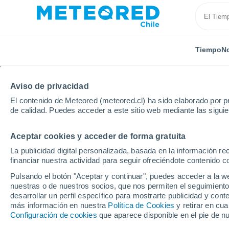
Tiempo
No
TODAS
ACTUALIDAD
CIENCIA
PREDICCIÓN
AST
Aviso de privacidad
El contenido de Meteored (meteored.cl) ha sido elaborado por pr
de calidad. Puedes acceder a este sitio web mediante las sigui
Aceptar cookies y acceder de forma gratuita
La publicidad digital personalizada, basada en la información r
financiar nuestra actividad para seguir ofreciéndote contenido c
Inicio
Noticias
Actualidad
¿Sacrificio ambiental
Pulsando el botón "Aceptar y continuar", puedes acceder a la w
nuestras o de nuestros socios, que nos permiten el seguimiento
desarrollar un perfil específico para mostrarte publicidad y co
¿Sacrificio ambiental
más información en nuestra
Política de Cookies
y retirar en cu
Configuración de cookies
que aparece disponible en el pie de n
Las dos caras de los 