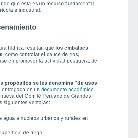
ando que esta es un recurso fundamental
rícola e industrial.
cenamiento
ura hídrica resaltan que
l
os embalses
os
, como controlar el cauce de ríos,
luso en promover la actividad pesquera, de
os propósitos se les denomina “de usos
n entregada en un
documento académico
lanueva del Comité Peruano de Grandes
 siguientes ventajas:
e agua a núcleos urbanos y rurales en
uperficie de riego.