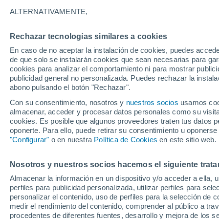
ALTERNATIVAMENTE,
Aunque aportan beneficios como abast
producción de energía eléctrica, su i
Rechazar tecnologías similares a cookies
impactos en el medioambiente. ¿Cuále
En caso de no aceptar la instalación de cookies, puedes accede
de que solo se instalarán cookies que sean necesarias para garan
cookies para analizar el comportamiento ni para mostrar publici
publicidad general no personalizada. Puedes rechazar la instala
abono pulsando el botón "Rechazar".
Con su consentimiento, nosotros y
nuestros socios
usamos cooki
almacenar, acceder y procesar datos personales como su visita e
cookies. Es posible que algunos proveedores traten tus datos pe
oponerte. Para ello, puede retirar su consentimiento u oponerse
"Configurar"
o en nuestra
Política de Cookies
en este sitio web.
Nosotros y nuestros socios hacemos el siguiente trata
Almacenar la información en un dispositivo y/o acceder a ella, 
perfiles para publicidad personalizada, utilizar perfiles para sele
personalizar el contenido, uso de perfiles para la selección de c
medir el rendimiento del contenido, comprender al público a tra
procedentes de diferentes fuentes, desarrollo y mejora de los se