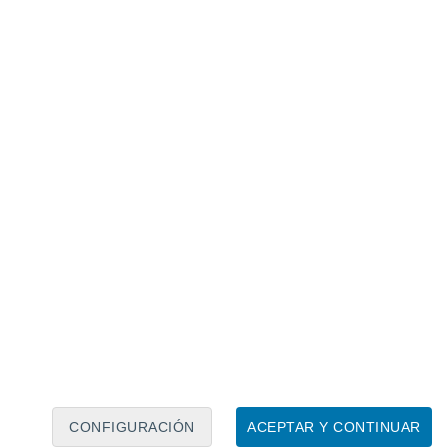
.000 hectáreas y aproximadamente 40 kilómetros de
nición entregada por la Comisión Nacional
la infraestructura o conjunto de obras que
 se pierden por escurrimiento
y así ser
que se origine un déficit o para aumentar
CONFIGURACIÓN
ACEPTAR Y CONTINUAR