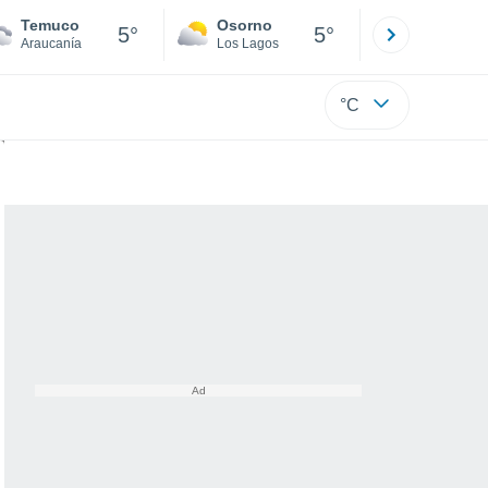
Temuco
Osorno
Puerto
5°
5°
Araucanía
Los Lagos
Los Lagos
°C