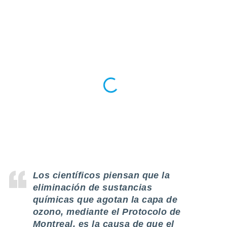
 seleccionar
o.
calización
precisa e
ión mediante
, publicidad
dos,
 publicidad
,
ón de
 desarrollo
s.
tros 1199
ios
Los científicos piensan que la
eliminación de sustancias
químicas que agotan la capa de
ozono, mediante el Protocolo de
Montreal, es la causa de que el