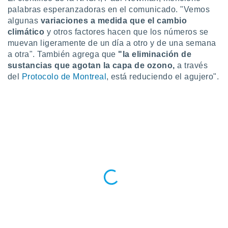
 botón
palabras esperanzadoras en el comunicado. "Vemos
.
algunas
variaciones a medida que el cambio
climático
y otros factores hacen que los números se
nto,
muevan ligeramente de un día a otro y de una semana
a otra". También agrega que
"la eliminación de
cios
sustancias que agotan la capa de ozono,
a través
kies,
del
Protocolo de Montreal
, está reduciendo el agujero".
ores únicos
as similares
nar,
rocesar
onales como
 este sitio
recciones IP
ficadores de
 posible
s
 traten tus
nales en
 interés
go a lo que
nerte. Para
retirar su