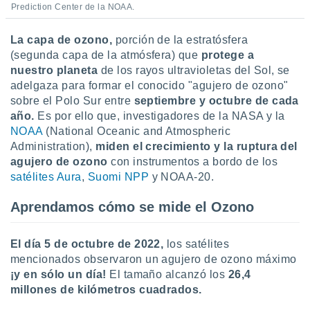
Prediction Center de la NOAA.
idad
a, utilizar
a
La capa de ozono,
porción de la estratósfera
 la
(segunda capa de la atmósfera) que
protege a
nuestro planeta
de los rayos ultravioletas del Sol, se
da, crear un
adelgaza para formar el conocido "agujero de ozono"
personalizar
sobre el Polo Sur entre
septiembre y octubre de cada
o, uso de
a la
año.
Es por ello que, investigadores de la NASA y la
e contenido
NOAA
(National Oceanic and Atmospheric
do, medir el
Administration),
miden el crecimiento y la ruptura del
 de la
agujero de ozono
con instrumentos a bordo de los
medir el
satélites Aura
,
Suomi NPP
y NOAA-20.
 del
 comprender
Aprendamos cómo se mide el Ozono
 través de
s o a través
nación de
El día 5 de octubre de 2022,
los satélites
edentes de
fuentes,
mencionados observaron un agujero de ozono máximo
y mejora de
¡y en sólo un día!
El tamaño alcanzó los
26,4
os, uso de
millones de kilómetros cuadrados.
ados con el