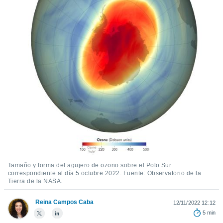
ediante
ecnologías
nos permite
estra
ara seguir
e contenido
stándares
ACEPTAR
sin coste.
Y
CONTINUAR
 botón
continuar",
der a la
CONFIGURACIÓN
ndo la
 de todas
, ya sean
de nuestros
 nos
Tamaño y forma del agujero de ozono sobre el Polo Sur
 y análisis
correspondiente al día 5 octubre 2022. Fuente: Observatorio de la
tamiento en
Tierra de la NASA.
b, así como
un perfil
Reina Campos Caba
12/11/2022 12:12
para
5 min
ublicidad y