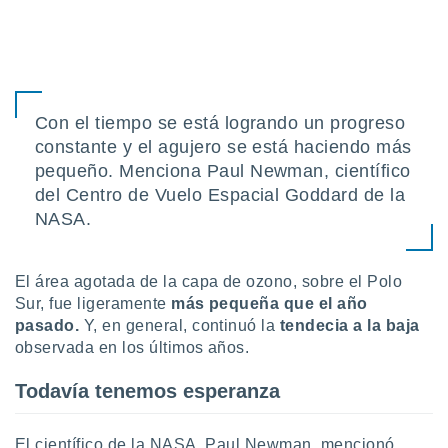
uedes
uestro sitio
ed.cl. En
te
 de que
talarán
e sean
Con el tiempo se está logrando un progreso
para
constante y el agujero se está haciendo más
a
pequeño. Menciona Paul Newman, científico
por el sitio
del Centro de Vuelo Espacial Goddard de la
o se
cookies para
NASA.
nto ni para
licidad o
El área agotada de la capa de ozono, sobre el Polo
Sur, fue ligeramente
más pequeña que el año
ado, aunque
pasado.
Y, en general, continuó la
tendecia a la baja
sualizar
observada en los últimos años.
general no
ada. Puedes
 instalación
Todavía tenemos esperanza
y acceder a
io web a
ste abono
El científico de la NASA, Paul Newman, mencionó