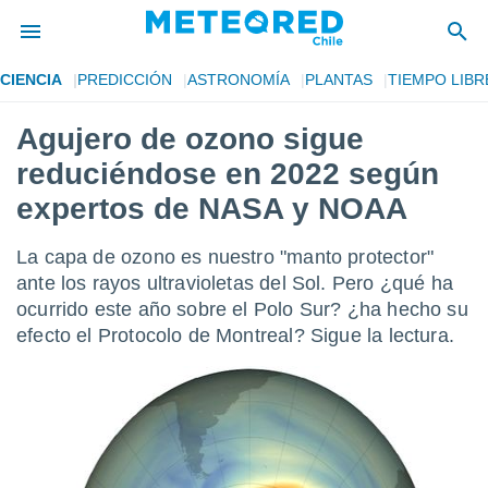
CIENCIA
PREDICCIÓN
ASTRONOMÍA
PLANTAS
TIEMPO LIBR
privacidad
Agujero de ozono sigue
o de
eteored.cl)
reduciéndose en 2022 según
borado por
es para
expertos de NASA y NOAA
ue la
 que se
La capa de ozono es nuestro "manto protector"
e calidad.
eder a este
ante los rayos ultravioletas del Sol. Pero ¿qué ha
ediante las
ocurrido este año sobre el Polo Sur? ¿ha hecho su
opciones:
efecto el Protocolo de Montreal? Sigue la lectura.
ookies y
e forma
d digital
ada, basada
mación