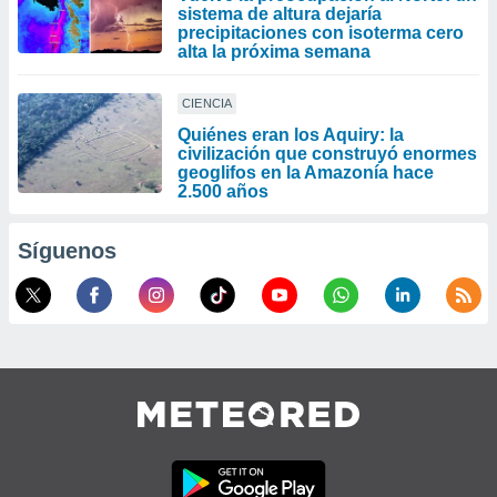
sistema de altura dejaría
precipitaciones con isoterma cero
alta la próxima semana
CIENCIA
Quiénes eran los Aquiry: la
civilización que construyó enormes
geoglifos en la Amazonía hace
2.500 años
Síguenos