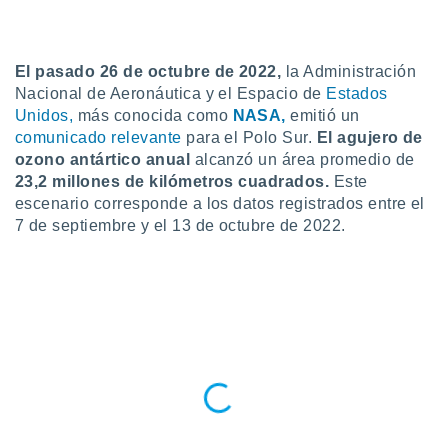
do en
 mismo.
sultar más
El pasado 26 de octubre de 2022,
la Administración
 en nuestra
Nacional de Aeronáutica y el Espacio de
Estados
 Cookies
y
Unidos,
más conocida como
NASA,
emitió un
ualquier
comunicado relevante
para el Polo Sur.
El agujero de
ento
ozono antártico anual
alcanzó un área promedio de
 botón
23,2 millones de kilómetros cuadrados.
Este
ación de
escenario corresponde a los datos registrados entre el
kies
7 de septiembre y el 13 de octubre de 2022.
 disponible
e nuestra
.
IVAMENTE,
as
 a cookies
 no aceptar
ón de