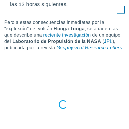
las 12 horas siguientes.
 botón
.
Pero a estas consecuencias inmediatas por la
nto,
“explosión” del volcán
Hunga Tonga
,
se añaden las
cios
que describe una
reciente investigación
de un equipo
kies,
del
Laboratorio de Propulsión de la NASA
(
JPL
),
ores únicos
publicada por la revista
Geophysical Research Letters
.
as similares
nar,
rocesar
onales como
 este sitio
recciones IP
ficadores de
 posible
s
 traten tus
nales en
 interés
go a lo que
nerte. Para
retirar su