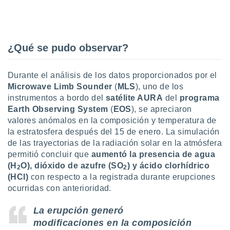
ento u
 de datos
er momento
¿Qué se pudo observar?
ic en
o en
Durante el análisis de los datos proporcionados por el
 Cookies
en
eb.
Microwave Limb Sounder
(
MLS
), uno de los
instrumentos a bordo del
satélite AURA
del
programa
y
Earth Observing System
(
EOS
), se apreciaron
socios
valores anómalos en la composición y temperatura de
el
la estratosfera después del 15 de enero. La simulación
de las trayectorias de la radiación solar en la atmósfera
to de
permitió concluir que
aumentó la presencia de agua
(H
O), dióxido de azufre (SO
) y ácido clorhídrico
2
2
la
(HCl)
con respecto a la registrada durante erupciones
 en un
 y/o acceder
ocurridas con anterioridad.
 de datos
ara
La erupción generó
 anuncios
modificaciones en la composición
ar perfiles