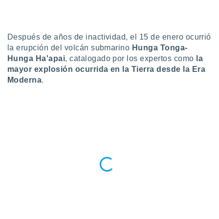
do en
 mismo.
sultar más
Después de años de inactividad, el 15 de enero ocurrió
 en nuestra
la erupción del volcán submarino
Hunga Tonga-
 Cookies
y
Hunga Ha'apai
, catalogado por los expertos como
la
ualquier
mayor explosión ocurrida en la Tierra desde la Era
ento
Moderna
.
 botón
ación de
kies
 disponible
e nuestra
.
IVAMENTE,
as
 a cookies
 no aceptar
ón de