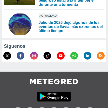
peligroso estar a la intemperie
durante una tormenta
ACTUALIDAD
Julio de 2026 dejó algunos de los
eventos de lluvia más extremos del
último tiempo
Síguenos