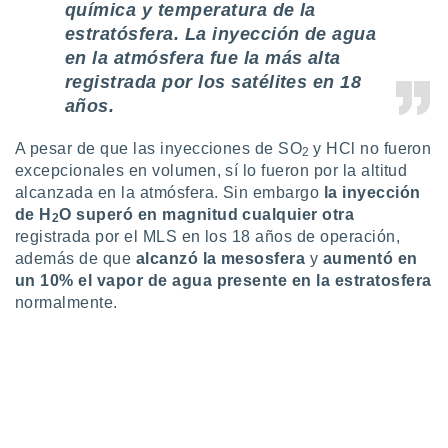
química y temperatura de la
idad
a, utilizar
estratósfera. La inyección de agua
a
en la atmósfera fue la más alta
 la
registrada por los satélites en 18
años.
da, crear un
personalizar
o, uso de
A pesar de que las inyecciones de SO
y HCl no fueron
2
a la
excepcionales en volumen, sí lo fueron por la altitud
e contenido
alcanzada en la atmósfera. Sin embargo
la inyección
do, medir el
de H
O superó en magnitud cualquier otra
2
 de la
registrada por el MLS en los 18 años de operación,
medir el
además de que
alcanzó la mesosfera
y
aumentó en
 del
 comprender
un 10% el vapor de agua presente
en la estratosfera
 través de
normalmente.
s o a través
nación de
edentes de
fuentes,
y mejora de
os, uso de
ados con el