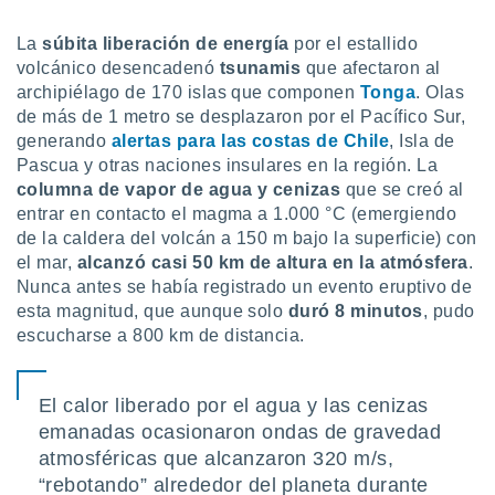
uedes
uestro sitio
La
súbita liberación de energía
por el estallido
ed.cl. En
volcánico desencadenó
tsunamis
que afectaron al
te
 de que
archipiélago de 170 islas que componen
Tonga
. Olas
talarán
de más de 1 metro se desplazaron por el Pacífico Sur,
e sean
generando
alertas para las costas de Chile
, Isla de
para
Pascua y otras naciones insulares en la región. La
a
columna de vapor de agua y cenizas
que se creó al
por el sitio
entrar en contacto el magma a 1.000 °C (emergiendo
o se
cookies para
de la caldera del volcán a 150 m bajo la superficie) con
el mar,
alcanzó casi 50 km de altura en la atmósfera
.
nto ni para
Nunca antes se había registrado un evento eruptivo de
licidad o
esta magnitud, que aunque solo
duró 8 minutos
, pudo
escucharse a 800 km de distancia.
ado, aunque
sualizar
general no
El calor liberado por el agua y las cenizas
ada. Puedes
 instalación
emanadas ocasionaron ondas de gravedad
y acceder a
atmosféricas que alcanzaron 320 m/s,
io web a
“rebotando” alrededor del planeta durante
ste abono