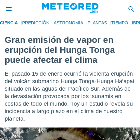
CIENCIA
PREDICCIÓN
ASTRONOMÍA
PLANTAS
TIEMPO LIBR
privacidad
Gran emisión de vapor en
o de
eteored.cl)
erupción del Hunga Tonga
borado por
es para
puede afectar el clima
ue la
 que se
El pasado 15 de enero ocurrió la violenta erupción
e calidad.
eder a este
del volcán submarino Hunga Tonga-Hunga Ha'apai
ediante las
situado en las aguas del Pacífico Sur. Además de
opciones:
la devastación provocada por los tsunamis en
costas de todo el mundo, hoy un estudio revela su
ookies y
e forma
incidencia a largo plazo en el clima de nuestro
planeta.
d digital
ada, basada
mación