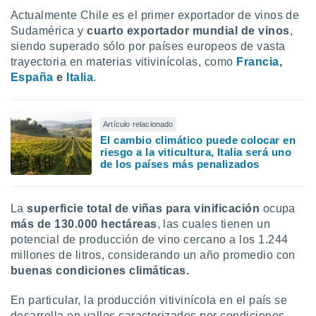
uedes
Actualmente Chile es el primer exportador de vinos de
uestro sitio
Sudamérica y
cuarto exportador mundial de vinos
,
ed.cl. En
te
siendo superado sólo por países europeos de vasta
 de que
trayectoria en materias vitivinícolas, como
Francia
,
talarán
España
e
Italia
.
e sean
para
a
por el sitio
Artículo relacionado
o se
El cambio climático puede colocar en
riesgo a la viticultura, Italia será uno
cookies para
de los países más penalizados
nto ni para
licidad o
La
superficie total de viñas para vinificación
ocupa
ado, aunque
más de 130.000 hectáreas
, las cuales tienen un
sualizar
potencial de producción de vino cercano a los 1.244
general no
millones de litros, considerando un año promedio con
ada. Puedes
buenas condiciones climáticas.
 instalación
y acceder a
io web a
En particular, la producción vitivinícola en el país se
ste abono
desarrolla en valles caracterizados por condiciones