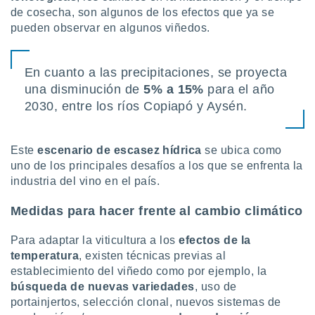
 seleccionar
de cosecha, son algunos de los efectos que ya se
o.
pueden observar en algunos viñedos.
calización
precisa e
ión mediante
En cuanto a las precipitaciones, se proyecta
una disminución de
5% a 15%
para el año
, publicidad
2030, entre los ríos Copiapó y Aysén.
dos,
 publicidad
,
Este
escenario de escasez hídrica
se ubica como
ón de
uno de los principales desafíos a los que se enfrenta la
 desarrollo
industria del vino en el país.
s.
tros 1199
Medidas para hacer frente al cambio climático
ios
Para adaptar la viticultura a los
efectos de la
temperatura
, existen técnicas previas al
establecimiento del viñedo como por ejemplo, la
búsqueda de nuevas variedades
, uso de
portainjertos, selección clonal, nuevos sistemas de