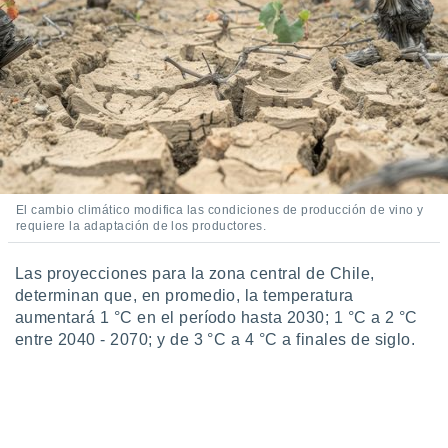
ento u
 de datos
er momento
ic en
o en
 Cookies
en
eb.
y
El cambio climático modifica las condiciones de producción de vino y
socios
requiere la adaptación de los productores.
el
Las proyecciones para la zona central de Chile,
to de
determinan que, en promedio, la temperatura
aumentará 1 °C en el período hasta 2030; 1 °C a 2 °C
la
entre 2040 - 2070; y de 3 °C a 4 °C a finales de siglo.
 en un
 y/o acceder
 de datos
ara
 anuncios
ar perfiles