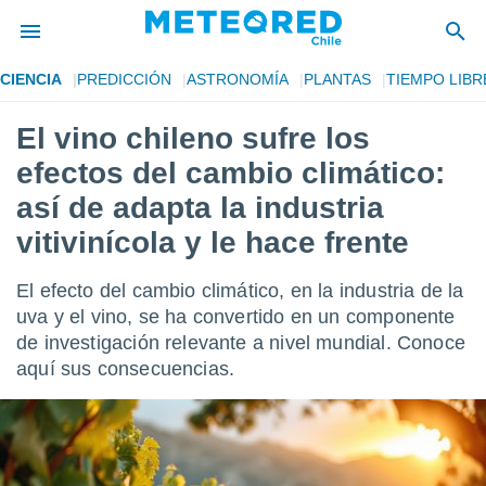
CIENCIA
PREDICCIÓN
ASTRONOMÍA
PLANTAS
TIEMPO LIBR
privacidad
El vino chileno sufre los
o de
eteored.cl)
efectos del cambio climático:
borado por
es para
así de adapta la industria
ue la
vitivinícola y le hace frente
 que se
e calidad.
eder a este
El efecto del cambio climático, en la industria de la
ediante las
uva y el vino, se ha convertido en un componente
opciones:
de investigación relevante a nivel mundial. Conoce
ookies y
aquí sus consecuencias.
e forma
d digital
ada, basada
mación