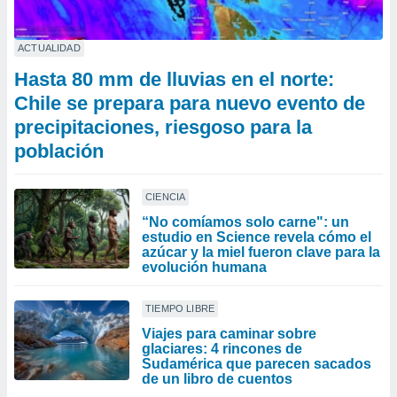
ACTUALIDAD
Hasta 80 mm de lluvias en el norte:
Chile se prepara para nuevo evento de
precipitaciones, riesgoso para la
población
CIENCIA
“No comíamos solo carne": un
estudio en Science revela cómo el
azúcar y la miel fueron clave para la
evolución humana
TIEMPO LIBRE
Viajes para caminar sobre
glaciares: 4 rincones de
Sudamérica que parecen sacados
de un libro de cuentos