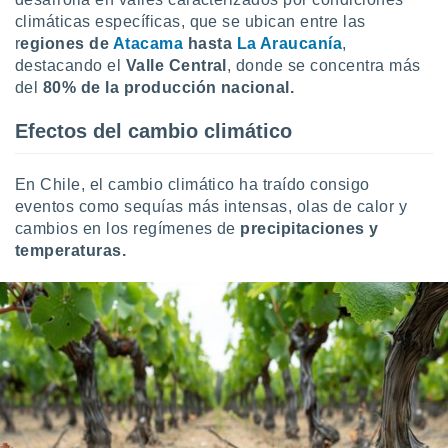
 botón
climáticas específicas, que se ubican entre las
.
r
egiones de
Atacama
hasta
La Araucanía
,
destacando el
Valle Central
, donde se concentra más
nto,
del
80% de la producción nacional.
cios
Efectos del cambio climático
kies,
ores únicos
as similares
En Chile, el cambio climático ha traído consigo
nar,
eventos como sequías más intensas, olas de calor y
rocesar
cambios en los regímenes de
precipitaciones y
onales como
temperaturas.
 este sitio
recciones IP
ficadores de
 posible
s
 traten tus
nales en
 interés
go a lo que
nerte. Para
retirar su