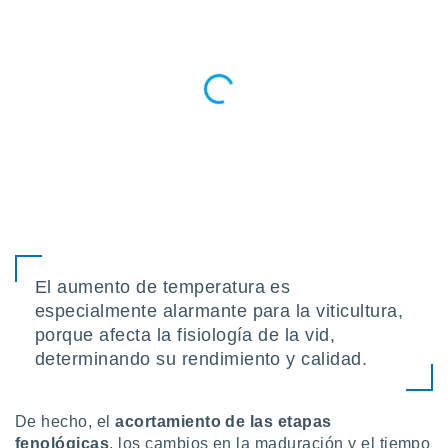
idad
a, utilizar
a
 la
da, crear un
personalizar
o, uso de
a la
e contenido
do, medir el
 de la
medir el
 del
 comprender
El aumento de temperatura es
 través de
especialmente alarmante para la viticultura,
s o a través
porque afecta la fisiología de la vid,
nación de
edentes de
determinando su rendimiento y calidad.
fuentes,
y mejora de
os, uso de
De hecho, el
acortamiento de las etapas
ados con el
fenológicas
, los cambios en la maduración y el tiempo