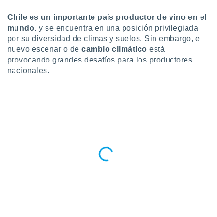
do en
Chile es un importante país productor de vino en el
 mismo.
mundo
, y se encuentra en una posición privilegiada
sultar más
por su diversidad de climas y suelos. Sin embargo, el
 en nuestra
nuevo escenario de
cambio climático
está
 Cookies
y
ualquier
provocando grandes desafíos para los productores
nacionales.
ento
 botón
ación de
kies
 disponible
e nuestra
.
IVAMENTE,
as
 a cookies
 no aceptar
ón de